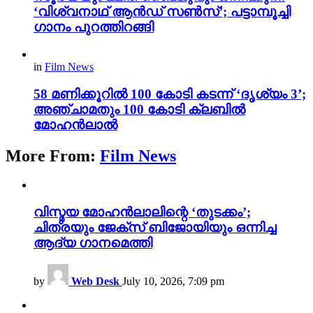
‘വിശ്വനാഥ് ആൻഡ് സൺസ്’; പട്ടാമ്പൂച്ചി
ഗാനം പുറത്തിറങ്ങി
in
Film News
58 മണിക്കൂറിൽ 100 കോടി കടന്ന് ‘ദൃശ്യം 3’;
അഞ്ചാമതും 100 കോടി ക്ലബിൽ
മോഹൻലാൽ
More From:
Film News
വിസ്മയ മോഹൻലാലിന്റെ ‘തുടക്കം’;
ചിത്രയും ജേക്സ് ബിജോയിയും ഒന്നിച്ച
ആദ്യ ഗാനമെത്തി
by
Web Desk
July 10, 2026, 7:09 pm