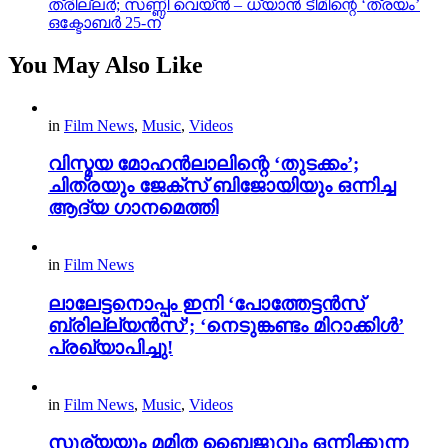
ത്രില്ലർ; സണ്ണി വെയ്ൻ – ധ്യാൻ ടീമിന്റെ ‘ത്രയം’
ഒക്ടോബർ 25-ന്
You May Also Like
in
Film News
,
Music
,
Videos
വിസ്മയ മോഹൻലാലിന്റെ ‘തുടക്കം’;
ചിത്രയും ജേക്സ് ബിജോയിയും ഒന്നിച്ച
ആദ്യ ഗാനമെത്തി
in
Film News
ലാലേട്ടനൊപ്പം ഇനി ‘പോത്തേട്ടൻസ്
ബ്രില്ല്യൻസ്’; ‘നെടുങ്കണ്ടം മിറാക്കിൾ’
പ്രഖ്യാപിച്ചു!
in
Film News
,
Music
,
Videos
സൂര്യയും മമിത ബൈജുവും ഒന്നിക്കുന്ന