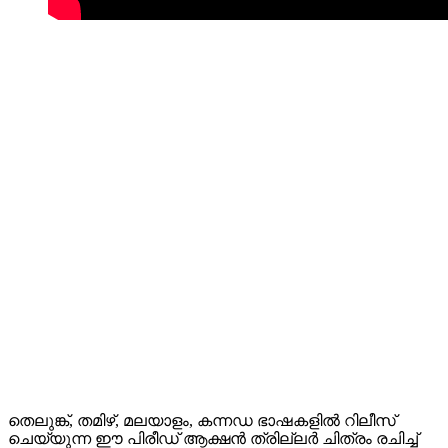
തെലുങ്ക്, തമിഴ്, മലയാളം, കന്നഡ ഭാഷകളിൽ റിലീസ്
ചെയ്യുന്ന ഈ പിരീഡ് ആക്ഷൻ ത്രില്ലർ ചിത്രം രചിച്ച്