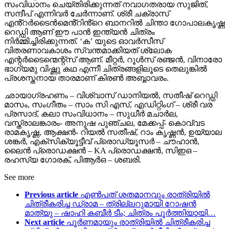
സംവിധാനം ചെയ്തിരിക്കുന്നത് നവാഗതരായ സുജിത്,
സന്ദീപ് എന്നിവർ ചേർന്നാണ്. ശ്രീ ചക്രാസ്
എൻ്റർടൈൻമെൻ്റിൻ്റെ ബാനറിൽ ചിന്താ ഗോപാലകൃഷ്ണ
റെഡ്ഡി ആണ് ഈ പാൻ ഇന്ത്യൻ ചിത്രം
നിർമ്മിച്ചിരിക്കുന്നത്. ‘ക’ യുടെ ഓവർസീസ്
വിതരണാവകാശം സ്വന്തമാക്കിയത് ശ്ലോക
എന്റർടൈന്മെന്റ്സ് ആണ്. മീറ്റർ, റൂൾസ് രഞ്ജൻ, വിനാരോ
ഭാഗ്യമു വിഷ്ണു കഥ എന്നീ ചിത്രങ്ങളിലൂടെ തെലുങ്കിൽ
പ്രശസ്തനായ താരമാണ് കിരൺ അബ്ബാവരം.
ഛായാഗ്രഹണം – വിശ്വാസ് ഡാനിയൽ, സതീഷ് റെഡ്ഡി
മാസം, സംഗീതം – സാം സി എസ്, എഡിറ്റിംഗ് – ശ്രീ വര
പ്രസാദ്, കലാ സംവിധാനം – സുധീർ മചാർല,
വസ്ത്രാലങ്കാരം- അനുഷ പുഞ്ചല, മേക്കപ്പ്- കൊവ്വട
രാമകൃഷ്ണ, ആക്ഷൻ- റിയൽ സതീഷ്, റാം കൃഷ്ണൻ, ഉയ്യാല
ശങ്കർ, എക്സിക്യൂട്ടീവ് പ്രൊഡ്യൂസർ – ചൗഹാൻ,
ലൈൻ പ്രൊഡക്ഷൻ – KA പ്രൊഡക്ഷൻ, സിഇഒ –
രഹസ്യ ഗോരക്, പിആർഒ – ശബരി.
See more
Previous article
എൺപത് ശതമാനവും രാത്രിയിൽ
ചിത്രീകരിച്ച ഡ്രാമ – ത്രില്ലറുമായി റോഷൻ
മാത്യു – ഷാഹി കബീർ ടീം; ചിത്രം പൂർത്തിയായി…
Next article
പൂർണമായും രാത്രിയിൽ ചിത്രീകരിച്ച