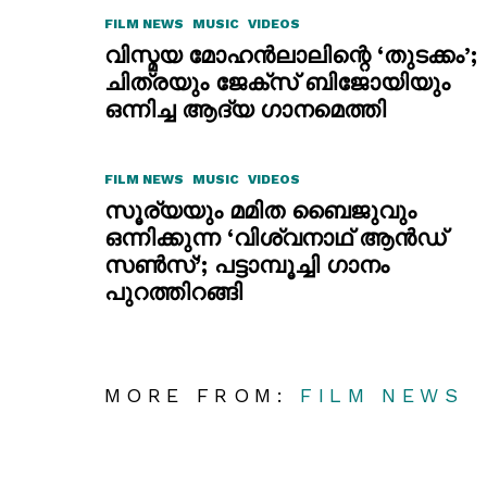
FILM NEWS
MUSIC
VIDEOS
വിസ്മയ മോഹൻലാലിന്റെ ‘തുടക്കം’;
ചിത്രയും ജേക്സ് ബിജോയിയും
ഒന്നിച്ച ആദ്യ ഗാനമെത്തി
FILM NEWS
MUSIC
VIDEOS
സൂര്യയും മമിത ബൈജുവും
ഒന്നിക്കുന്ന ‘വിശ്വനാഥ് ആൻഡ്
സൺസ്’; പട്ടാമ്പൂച്ചി ഗാനം
പുറത്തിറങ്ങി
MORE FROM:
FILM NEWS