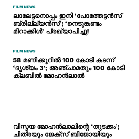
FILM NEWS
ലാലേട്ടനൊപ്പം ഇനി ‘പോത്തേട്ടൻസ്
ബ്രില്ല്യൻസ്’; ‘നെടുങ്കണ്ടം
മിറാക്കിൾ’ പ്രഖ്യാപിച്ചു!
FILM NEWS
58 മണിക്കൂറിൽ 100 കോടി കടന്ന്
‘ദൃശ്യം 3’; അഞ്ചാമതും 100 കോടി
ക്ലബിൽ മോഹൻലാൽ
വിസ്മയ മോഹൻലാലിന്റെ ‘തുടക്കം’;
ചിത്രയും ജേക്സ് ബിജോയിയും