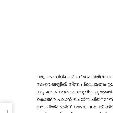
ഒരു പൊളിറ്റിക്കൽ ഡ്രാമ ത്രില്ലർ
സംഭവങ്ങളിൽ നിന്ന് പ്രചോദനം ഉൾ
സൂചന. നേരത്തെ സൂര്യ, ദുൽഖർ
കൊങ്ങര പ്ലാൻ ചെയ്ത ചിത്രമാണ് ഇ
ഈ ചിത്രത്തിന് നൽകിയ പേര്. ശ