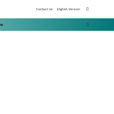
SWITCH
Contact Us
English Version
SKIN
SEARCH
ws