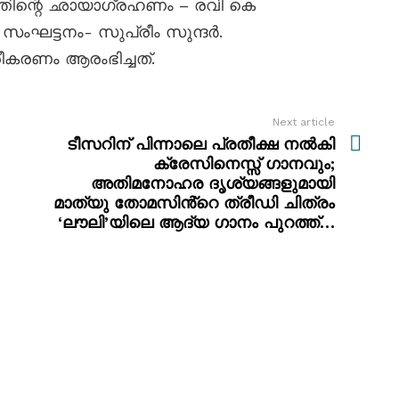
ത്തിന്റെ ഛായാഗ്രഹണം – രവി കെ
 സംഘട്ടനം- സുപ്രീം സുന്ദർ.
കരണം ആരംഭിച്ചത്.
Next article
ടീസറിന് പിന്നാലെ പ്രതീക്ഷ നൽകി
ക്രേസിനെസ്സ് ഗാനവും;
അതിമനോഹര ദൃശ്യങ്ങളുമായി
മാത്യു തോമസിൻ്റെ ത്രീഡി ചിത്രം
‘ലൗലി’യിലെ ആദ്യ ഗാനം പുറത്ത്…