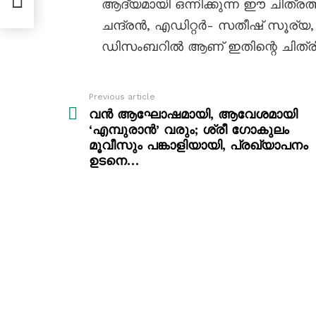
ആദ്യമായി ഒന്നിക്കുന്ന ഈ ചിത്ര
ം
ചന്ദ്രൻ, എഡിറ്റർ- സതീഷ് സൂര്യ,
ഡിസംബറിൽ ആണ് ഇതിന്റെ ചിത്രീ
Previous article
See
more
വൻ ആഘോഷമായി, ആവേശമായി
‘എമ്പുരാൻ’ വരും; ശ്രീ ഗോകുലം
മൂവീസും പങ്കാളിയായി, പ്രഖ്യാപനം
ഉടനെ…