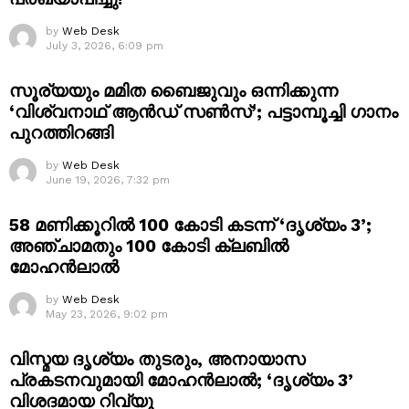
by
Web Desk
July 3, 2026, 6:09 pm
സൂര്യയും മമിത ബൈജുവും ഒന്നിക്കുന്ന
‘വിശ്വനാഥ് ആൻഡ് സൺസ്’; പട്ടാമ്പൂച്ചി ഗാനം
പുറത്തിറങ്ങി
by
Web Desk
June 19, 2026, 7:32 pm
58 മണിക്കൂറിൽ 100 കോടി കടന്ന് ‘ദൃശ്യം 3’;
അഞ്ചാമതും 100 കോടി ക്ലബിൽ
മോഹൻലാൽ
by
Web Desk
May 23, 2026, 9:02 pm
വിസ്മയ ദൃശ്യം തുടരും, അനായാസ
പ്രകടനവുമായി മോഹൻലാൽ; ‘ദൃശ്യം 3’
വിശദമായ റിവ്യൂ