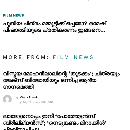
FILM NEWS
പുതിയ ചിത്രം മമ്മൂട്ടിക്ക് ഒപ്പമോ? രമേഷ്
പിഷാരടിയുടെ പ്രതികരണം ഇങ്ങനെ…
MORE FROM:
FILM NEWS
വിസ്മയ മോഹൻലാലിന്റെ ‘തുടക്കം’; ചിത്രയും
ജേക്സ് ബിജോയിയും ഒന്നിച്ച ആദ്യ
ഗാനമെത്തി
by
Web Desk
July 10, 2026, 7:09 pm
ലാലേട്ടനൊപ്പം ഇനി ‘പോത്തേട്ടൻസ്
ബ്രില്ല്യൻസ്’; ‘നെടുങ്കണ്ടം മിറാക്കിൾ’
പ്രഖ്യാപിച്ചു!