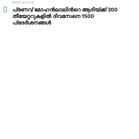
Next article
പ്രണവ് മോഹൻലാലിന്‍റെ ആദിയ്ക്ക് 300
തീയേറ്ററുകളിൽ ദിവസേനെ 1500
പ്രദർശനങ്ങൾ