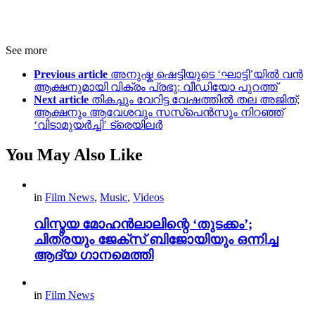
See more
Previous article
അനുഷ്ക ഷെട്ടിയുടെ ‘ഘാട്ടി’യിൽ വൻ
ആക്ഷനുമായി വിക്രം പ്രഭു; വീഡിയോ പുറത്ത്
Next article
തികച്ചും വേറിട്ട വേഷത്തിൽ തല അജിത്;
ആക്ഷനും ആവേശവും സസ്പെൻസും നിറഞ്ഞ്
‘വിടാമുയർച്ചി’ ട്രെയിലർ
You May Also Like
in
Film News
,
Music
,
Videos
വിസ്മയ മോഹൻലാലിന്റെ ‘തുടക്കം’;
ചിത്രയും ജേക്സ് ബിജോയിയും ഒന്നിച്ച
ആദ്യ ഗാനമെത്തി
in
Film News