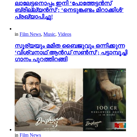
ലാലേട്ടനൊപ്പം ഇനി ‘പോത്തേട്ടൻസ്
ബ്രില്ല്യൻസ്’; ‘നെടുങ്കണ്ടം മിറാക്കിൾ’
പ്രഖ്യാപിച്ചു!
in
Film News
,
Music
,
Videos
സൂര്യയും മമിത ബൈജുവും ഒന്നിക്കുന്ന
‘വിശ്വനാഥ് ആൻഡ് സൺസ്’; പട്ടാമ്പൂച്ചി
ഗാനം പുറത്തിറങ്ങി
in
Film News