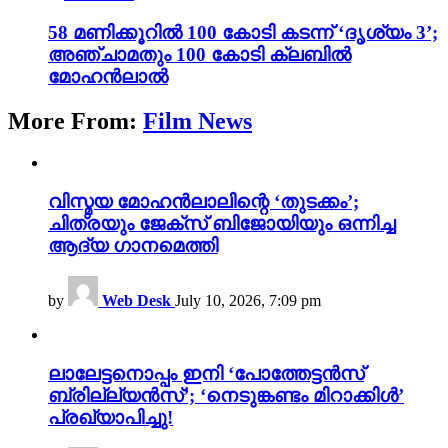
58 മണിക്കൂറിൽ 100 കോടി കടന്ന് ‘ദൃശ്യം 3’;
അഞ്ചാമതും 100 കോടി ക്ലബിൽ
മോഹൻലാൽ
More From:
Film News
വിസ്മയ മോഹൻലാലിന്റെ ‘തുടക്കം’;
ചിത്രയും ജേക്സ് ബിജോയിയും ഒന്നിച്ച
ആദ്യ ഗാനമെത്തി
by
Web Desk
July 10, 2026, 7:09 pm
ലാലേട്ടനൊപ്പം ഇനി ‘പോത്തേട്ടൻസ്
ബ്രില്ല്യൻസ്’; ‘നെടുങ്കണ്ടം മിറാക്കിൾ’
പ്രഖ്യാപിച്ചു!