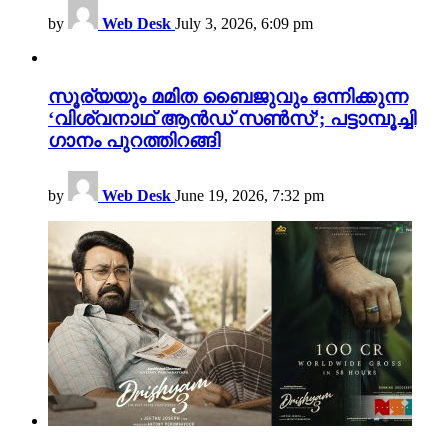
by
Web Desk
July 3, 2026, 6:09 pm
സൂര്യയും മമിത ബൈജുവും ഒന്നിക്കുന്ന
‘വിശ്വനാഥ് ആൻഡ് സൺസ്’; പട്ടാമ്പൂച്ചി
ഗാനം പുറത്തിറങ്ങി
by
Web Desk
June 19, 2026, 7:32 pm