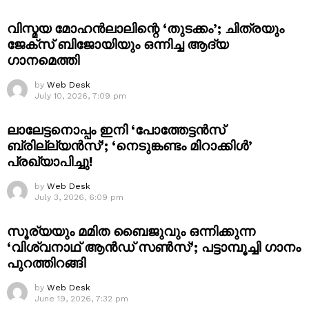
വിസ്മയ മോഹൻലാലിന്റെ ‘തുടക്കം’; ചിത്രയും
ജേക്സ് ബിജോയിയും ഒന്നിച്ച ആദ്യ
ഗാനമെത്തി
by
Web Desk
July 10, 2026, 7:09 pm
ലാലേട്ടനൊപ്പം ഇനി ‘പോത്തേട്ടൻസ്
ബ്രില്ല്യൻസ്’; ‘നെടുങ്കണ്ടം മിറാക്കിൾ’
പ്രഖ്യാപിച്ചു!
by
Web Desk
July 3, 2026, 6:09 pm
സൂര്യയും മമിത ബൈജുവും ഒന്നിക്കുന്ന
‘വിശ്വനാഥ് ആൻഡ് സൺസ്’; പട്ടാമ്പൂച്ചി ഗാനം
പുറത്തിറങ്ങി
by
Web Desk
June 19, 2026, 7:32 pm