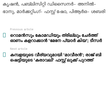
കൃഷൻ, പബ്ലിസിറ്റി ഡിസൈനർ- അനിൽ-
ഭാനു, മാർക്കറ്റിംഗ്- ഫസ്റ്റ് ഷോ, പിആർഒ- ശബരി
Previous article
See
more
റൊമൻസും കോമഡിയും ത്രില്ലും ചേർത്ത്
ഓണം കളറാക്കാൻ ‘മേനേ പ്യാർ കിയ’; ടീസർ
Next article
കമ്പളയുടെ വീര്യവുമായി ‘മാവീരൻ’; രാജ് ബി
ഷെട്ടിയുടെ ‘കരാവലി’ ഫസ്റ്റ് ലുക്ക് പുറത്ത്