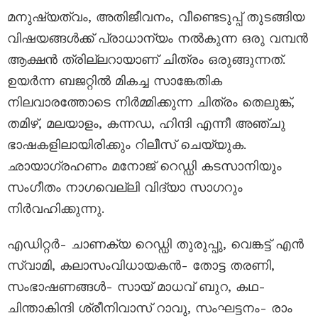
മനുഷ്യത്വം, അതിജീവനം, വീണ്ടെടുപ്പ് തുടങ്ങിയ
വിഷയങ്ങൾക്ക് പ്രാധാന്യം നൽകുന്ന ഒരു വമ്പൻ
ആക്ഷൻ ത്രില്ലറായാണ് ചിത്രം ഒരുങ്ങുന്നത്.
ഉയർന്ന ബജറ്റിൽ മികച്ച സാങ്കേതിക
നിലവാരത്തോടെ നിർമ്മിക്കുന്ന ചിത്രം തെലുങ്ക്,
തമിഴ്, മലയാളം, കന്നഡ, ഹിന്ദി എന്നീ അഞ്ചു
ഭാഷകളിലായിരിക്കും റിലീസ് ചെയ്യുക.
ഛായാഗ്രഹണം മനോജ് റെഡ്ഡി കടസാനിയും
സംഗീതം നാഗവെല്ലി വിദ്യാ സാഗറും
നിർവഹിക്കുന്നു.
എഡിറ്റർ- ചാണക്യ റെഡ്ഡി തുരുപ്പു, വെങ്കട്ട് എൻ
സ്വാമി, കലാസംവിധായകൻ- തോട്ട തരണി,
സംഭാഷണങ്ങൾ- സായ് മാധവ് ബുറ, കഥ-
ചിന്താകിന്ദി ശ്രീനിവാസ് റാവു, സംഘട്ടനം- രാം