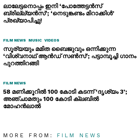
ലാലേട്ടനൊപ്പം ഇനി ‘പോത്തേട്ടൻസ്
ബ്രില്ല്യൻസ്’; ‘നെടുങ്കണ്ടം മിറാക്കിൾ’
പ്രഖ്യാപിച്ചു!
FILM NEWS
MUSIC
VIDEOS
സൂര്യയും മമിത ബൈജുവും ഒന്നിക്കുന്ന
‘വിശ്വനാഥ് ആൻഡ് സൺസ്’; പട്ടാമ്പൂച്ചി ഗാനം
പുറത്തിറങ്ങി
FILM NEWS
58 മണിക്കൂറിൽ 100 കോടി കടന്ന് ‘ദൃശ്യം 3’;
അഞ്ചാമതും 100 കോടി ക്ലബിൽ
മോഹൻലാൽ
MORE FROM:
FILM NEWS