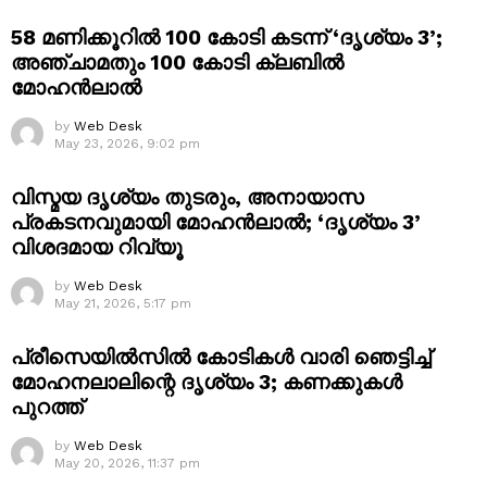
58 മണിക്കൂറിൽ 100 കോടി കടന്ന് ‘ദൃശ്യം 3’;
അഞ്ചാമതും 100 കോടി ക്ലബിൽ
മോഹൻലാൽ
by
Web Desk
May 23, 2026, 9:02 pm
വിസ്മയ ദൃശ്യം തുടരും, അനായാസ
പ്രകടനവുമായി മോഹൻലാൽ; ‘ദൃശ്യം 3’
വിശദമായ റിവ്യൂ
by
Web Desk
May 21, 2026, 5:17 pm
പ്രീസെയിൽസിൽ കോടികൾ വാരി ഞെട്ടിച്ച്
മോഹനലാലിന്റെ ദൃശ്യം 3; കണക്കുകൾ
പുറത്ത്
by
Web Desk
May 20, 2026, 11:37 pm