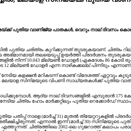
മയ്ക്ക് പുതിയ വാണിജ്യ പാതകൾ, വെറും നാല് ദിവസം കൊണ്ട്
തിയ ചരിത്രം കുറിക്കുന്നത് തുടരുകയാണ്. ചിത്രം റിലീ
െ അഭിമാനമായി തലയെടുപ്പ് ഉയർത്തി പ്രദർശനം തുടരുകയാ
സങ്ങളിൽ നിന്ന് 10.043 മില്യൺ ഡോളർ (ഏകദേശം 86 കോടി ര
 മില്യൺ ഡോളർ എന്ന നാഴികക്കല്ല് പിന്നിടും എന്നാണ് റിപ
് നേടിയ കളക്ഷൻ മറികടന്ന് കൊണ്ട് വിദേശത്ത് ഏറ്റവും 
ട്ടം മലയാള സിനിമയുടെ വിപണി സാധ്യതകൾക്ക് പുതിയ വാത
ക്കുമ്പോൾ, ആദ്യ നാല് ദിവസങ്ങളിൽ എമ്പുരാൻ 175 കോ
ടിയ ചിത്രം ഹോം മാർക്കറ്റിലും പുതിയ റെക്കോർഡ് സ്ഥാപിച്
ുതിയ പതിപ്പ് നാളെ (മാർച്ച് 31) മുതൽ തിയേറ്ററുകളിൽ പ്
ീക്ഷിച്ചിരുന്നത്. എന്നാൽ ഇന്ന് (മാർച്ച് 30) സിനിമയു
 എത്തുന്നത്. ചിത്രത്തിലെ 2002-ലെ ഗുജറാത്ത് കലാപം പര