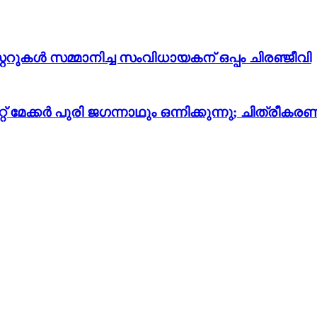
്ററുകൾ സമ്മാനിച്ച സംവിധായകന് ഒപ്പം ചിരഞ്ജീവി
റ് മേക്കർ പുരി ജഗന്നാഥും ഒന്നിക്കുന്നു; ചിത്രീ