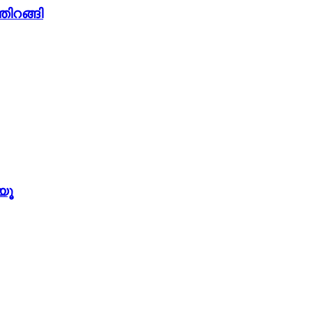
തിറങ്ങി
യൂ