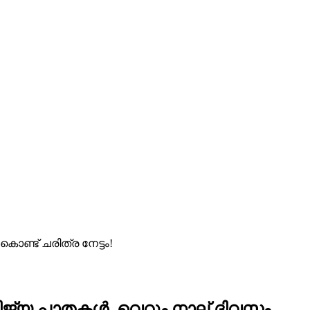
ണ്ട് ചരിത്ര നേട്ടം!
ാണിജ്യ പാതകൾ, വെറും നാല് ദിവസം