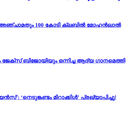
ം 3’; അഞ്ചാമതും 100 കോടി ക്ലബിൽ മോഹൻലാൽ
ം ജേക്സ് ബിജോയിയും ഒന്നിച്ച ആദ്യ ഗാനമെത്തി
സ്’; ‘നെടുങ്കണ്ടം മിറാക്കിൾ’ പ്രഖ്യാപിച്ചു!