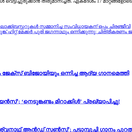
ടിച്ചുരുക്കാൻ തീരുമാനിച്ചത്. ഏകദേശം 17 മാറ്റങ്ങളോടെയ
ോക്ക്ബസ്റ്ററുകൾ സമ്മാനിച്ച സംവിധായകന് ഒപ്പം ചിരഞ്ജീവി
 ഹിറ്റ് മേക്കർ പുരി ജഗന്നാഥും ഒന്നിക്കുന്നു; ചിത്രീകരണം
ം ജേക്സ് ബിജോയിയും ഒന്നിച്ച ആദ്യ ഗാനമെത്തി
സ്’; ‘നെടുങ്കണ്ടം മിറാക്കിൾ’ പ്രഖ്യാപിച്ചു!
്വനാഥ് ആൻഡ് സൺസ്’; പട്ടാമ്പൂച്ചി ഗാനം പുറത്