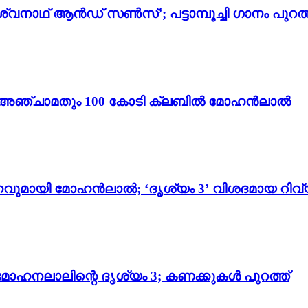
്വനാഥ് ആൻഡ് സൺസ്’; പട്ടാമ്പൂച്ചി ഗാനം പുറത്
ം 3’; അഞ്ചാമതും 100 കോടി ക്ലബിൽ മോഹൻലാൽ
വുമായി മോഹൻലാൽ; ‘ദൃശ്യം 3’ വിശദമായ റിവ്
മോഹനലാലിന്റെ ദൃശ്യം 3; കണക്കുകൾ പുറത്ത്