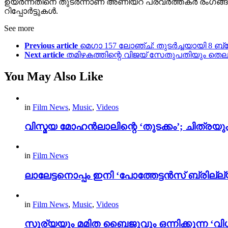
ഉയർന്നതിനെ തുടർന്നാണ് അണിയറ പ്രവർത്തകർ രംഗങ്ങൾ വെട്
റിപ്പോർട്ടുകൾ.
See more
Previous article
മെഗാ 157 ലോഞ്ച്: തുടർച്ചയായി 8 ബ്ല
Next article
തമിഴകത്തിന്റെ വിജയ് സേതുപതിയും തെലുങ്ക്
You May Also Like
in
Film News
,
Music
,
Videos
വിസ്മയ മോഹൻലാലിന്റെ ‘തുടക്കം’; ചിത്രയു
in
Film News
ലാലേട്ടനൊപ്പം ഇനി ‘പോത്തേട്ടൻസ് ബ്രില്ല്യൻ
in
Film News
,
Music
,
Videos
സൂര്യയും മമിത ബൈജുവും ഒന്നിക്കുന്ന ‘വിശ