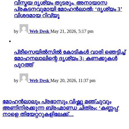
വിസ്മയ ദൃശ്യം തുടരും, അനായാസ
പ്രകടനവുമായി മോഹൻലാൽ; ‘ദൃശ്യം 3’
വിശദമായ റിവ്യൂ
by
Web Desk
May 21, 2026, 5:17 pm
പ്രീസെയിൽസിൽ കോടികൾ വാരി ഞെട്ടിച്ച്
മോഹനലാലിന്റെ ദൃശ്യം 3; കണക്കുകൾ
പുറത്ത്
by
Web Desk
May 20, 2026, 11:37 pm
മോഹൻലാലും പ്രഭാസും വിഷ്ണു മഞ്ചുവും
അണിനിരക്കുന്ന ബ്രഹ്മാണ്ഡ ചിത്രം; ‘കണ്ണപ്പ’
നാളെ തിയേറ്ററുകളിലേക്ക്…