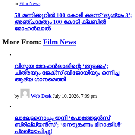
in
Film News
58 മണിക്കൂറിൽ 100 കോടി കടന്ന് ‘ദൃശ്യം 3’;
അഞ്ചാമതും 100 കോടി ക്ലബിൽ
മോഹൻലാൽ
More From:
Film News
വിസ്മയ മോഹൻലാലിന്റെ ‘തുടക്കം’;
ചിത്രയും ജേക്സ് ബിജോയിയും ഒന്നിച്ച
ആദ്യ ഗാനമെത്തി
by
Web Desk
July 10, 2026, 7:09 pm
ലാലേട്ടനൊപ്പം ഇനി ‘പോത്തേട്ടൻസ്
ബ്രില്ല്യൻസ്’; ‘നെടുങ്കണ്ടം മിറാക്കിൾ’
പ്രഖ്യാപിച്ചു!