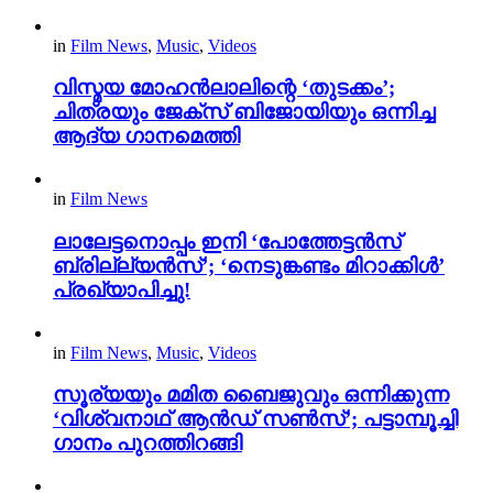
in
Film News
,
Music
,
Videos
വിസ്മയ മോഹൻലാലിന്റെ ‘തുടക്കം’;
ചിത്രയും ജേക്സ് ബിജോയിയും ഒന്നിച്ച
ആദ്യ ഗാനമെത്തി
in
Film News
ലാലേട്ടനൊപ്പം ഇനി ‘പോത്തേട്ടൻസ്
ബ്രില്ല്യൻസ്’; ‘നെടുങ്കണ്ടം മിറാക്കിൾ’
പ്രഖ്യാപിച്ചു!
in
Film News
,
Music
,
Videos
സൂര്യയും മമിത ബൈജുവും ഒന്നിക്കുന്ന
‘വിശ്വനാഥ് ആൻഡ് സൺസ്’; പട്ടാമ്പൂച്ചി
ഗാനം പുറത്തിറങ്ങി