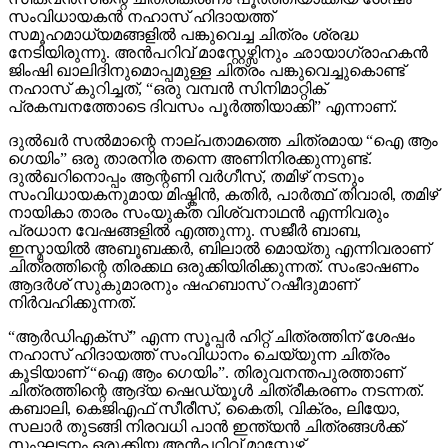
സംവിധായകൻ നഹാസ് ഹിദായത്ത്
സമൂഹമാധ്യമങ്ങളിൽ പങ്കുവെച്ച ചിത്രം ശ്രദ്ധ
നേടിയിരുന്നു. അൻപറിവ് മാസ്റ്റേഴ്സിനും ഛായാഗ്രാഹകൻ
ജിംഷി ഖാലിദിനുമൊപ്പമുള്ള ചിത്രം പങ്കുവെച്ചുകൊണ്ട്
നഹാസ് കുറിച്ചത്, “ഒരു വമ്പൻ സിനിമാറ്റിക്
പ്രകമ്പനത്തോടെ ദിവസം പൂർത്തിയാക്കി” എന്നാണ്.
ദുൽഖർ സൽമാന്റെ നാല്പതാമത്തെ ചിത്രമായ “ഐ ആം
ഗെയിം” ഒരു താരനിര തന്നെ അണിനിരക്കുന്നുണ്ട്.
ദുൽഖറിനൊപ്പം ആന്റണി വർഗീസ്, തമിഴ് നടനും
സംവിധായകനുമായ മിഷ്കിൻ, കതിർ, പാർത്ഥ് തിവാരി, തമിഴ്
നായികാ താരം സംയുക്ത വിശ്വനാഥൻ എന്നിവരും
പ്രധാന വേഷങ്ങളിൽ എത്തുന്നു. സജീർ ബാബ,
ഇസ്മായിൽ അബൂബക്കർ, ബിലാൽ മൊയ്തു എന്നിവരാണ്
ചിത്രത്തിന്റെ തിരക്കഥ ഒരുക്കിയിരിക്കുന്നത്. സംഭാഷണം
ആദർശ് സുകുമാരനും ഷഹബാസ് റഷീദുമാണ്
നിർവഹിക്കുന്നത്.
“ആർഡിഎക്സ്” എന്ന സൂപ്പർ ഹിറ്റ് ചിത്രത്തിന് ശേഷം
നഹാസ് ഹിദായത്ത് സംവിധാനം ചെയ്യുന്ന ചിത്രം
കൂടിയാണ് “ഐ ആം ഗെയിം”. തിരുവനന്തപുരത്താണ്
ചിത്രത്തിന്റെ ആദ്യ ഷെഡ്യൂൾ ചിത്രീകരണം നടന്നത്.
കബാലി, കെജിഎഫ് സീരീസ്, കൈതി, വിക്രം, ലിയോ,
സലാർ തുടങ്ങി നിരവധി പാൻ ഇന്ത്യൻ ചിത്രങ്ങൾക്ക്
സംഘട്ടനം ഒരുക്കിയ അൻപറിവ് മാസ്റ്റേഴ്സ്,