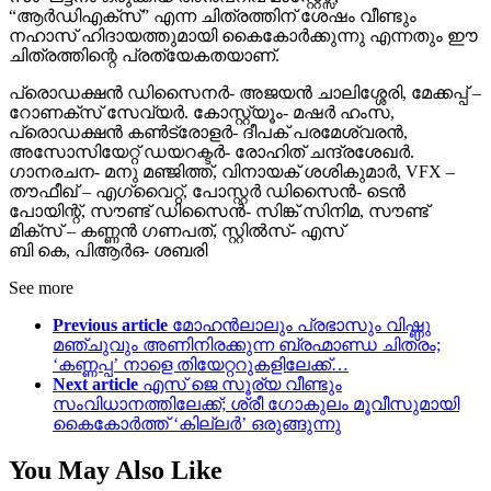
“ആർഡിഎക്സ്” എന്ന ചിത്രത്തിന് ശേഷം വീണ്ടും
നഹാസ് ഹിദായത്തുമായി കൈകോർക്കുന്നു എന്നതും ഈ
ചിത്രത്തിന്റെ പ്രത്യേകതയാണ്.
പ്രൊഡക്ഷൻ ഡിസൈനർ- അജയൻ ചാലിശ്ശേരി, മേക്കപ്പ് –
റോണക്സ് സേവ്യർ. കോസ്റ്റ്യൂം- മഷർ ഹംസ,
പ്രൊഡക്ഷൻ കൺട്രോളർ- ദീപക് പരമേശ്വരൻ,
അസോസിയേറ്റ് ഡയറക്ടർ- രോഹിത് ചന്ദ്രശേഖർ.
ഗാനരചന- മനു മഞ്ജിത്ത്, വിനായക് ശശികുമാർ, VFX –
തൗഫീഖ് – എഗ്‌വൈറ്റ്, പോസ്റ്റർ ഡിസൈൻ- ടെൻ
പോയിന്റ്, സൗണ്ട് ഡിസൈൻ- സിങ്ക് സിനിമ, സൗണ്ട്
മിക്സ് – കണ്ണൻ ഗണപത്, സ്റ്റിൽസ്- എസ്
ബി കെ, പിആർഒ- ശബരി
See more
Previous article
മോഹൻലാലും പ്രഭാസും വിഷ്ണു
മഞ്ചുവും അണിനിരക്കുന്ന ബ്രഹ്മാണ്ഡ ചിത്രം;
‘കണ്ണപ്പ’ നാളെ തിയേറ്ററുകളിലേക്ക്…
Next article
എസ് ജെ സൂര്യ വീണ്ടും
സംവിധാനത്തിലേക്ക്; ശ്രീ ഗോകുലം മൂവീസുമായി
കൈകോർത്ത് ‘കില്ലർ’ ഒരുങ്ങുന്നു
You May Also Like