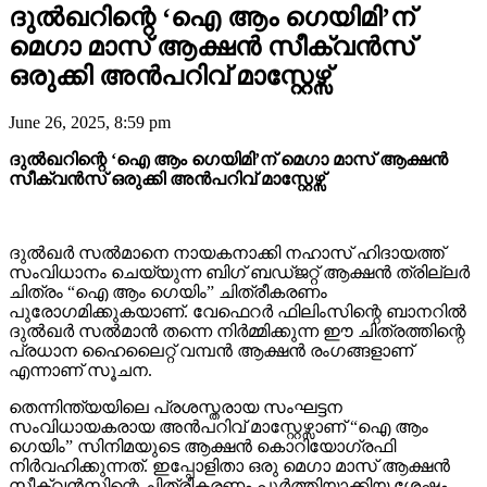
ദുൽഖറിന്റെ ‘ഐ ആം ഗെയിമി’ന്
മെഗാ മാസ് ആക്ഷൻ സീക്വൻസ്
ഒരുക്കി അൻപറിവ് മാസ്റ്റേഴ്സ്
June 26, 2025, 8:59 pm
ദുൽഖറിന്റെ ‘ഐ ആം ഗെയിമി’ന് മെഗാ മാസ് ആക്ഷൻ
സീക്വൻസ് ഒരുക്കി അൻപറിവ് മാസ്റ്റേഴ്സ്
ദുൽഖർ സൽമാനെ നായകനാക്കി നഹാസ് ഹിദായത്ത്
സംവിധാനം ചെയ്യുന്ന ബിഗ് ബഡ്ജറ്റ് ആക്ഷൻ ത്രില്ലർ
ചിത്രം “ഐ ആം ഗെയിം” ചിത്രീകരണം
പുരോഗമിക്കുകയാണ്. വേഫെറർ ഫിലിംസിന്റെ ബാനറിൽ
ദുൽഖർ സൽമാൻ തന്നെ നിർമ്മിക്കുന്ന ഈ ചിത്രത്തിന്റെ
പ്രധാന ഹൈലൈറ്റ് വമ്പൻ ആക്ഷൻ രംഗങ്ങളാണ്
എന്നാണ് സൂചന.
തെന്നിന്ത്യയിലെ പ്രശസ്തരായ സംഘട്ടന
സംവിധായകരായ അൻപറിവ് മാസ്റ്റേഴ്സാണ് “ഐ ആം
ഗെയിം” സിനിമയുടെ ആക്ഷൻ കൊറിയോഗ്രഫി
നിർവഹിക്കുന്നത്. ഇപ്പോളിതാ ഒരു മെഗാ മാസ് ആക്ഷൻ
സീക്വൻസിന്റെ ചിത്രീകരണം പൂർത്തിയാക്കിയ ശേഷം