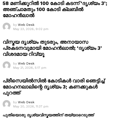
58 മണിക്കൂറിൽ 100 കോടി കടന്ന് ‘ദൃശ്യം 3’;
അഞ്ചാമതും 100 കോടി ക്ലബിൽ
മോഹൻലാൽ
by
Web Desk
May 23, 2026, 9:02 pm
വിസ്മയ ദൃശ്യം തുടരും, അനായാസ
പ്രകടനവുമായി മോഹൻലാൽ; ‘ദൃശ്യം 3’
വിശദമായ റിവ്യൂ
by
Web Desk
May 21, 2026, 5:17 pm
പ്രീസെയിൽസിൽ കോടികൾ വാരി ഞെട്ടിച്ച്
മോഹനലാലിന്റെ ദൃശ്യം 3; കണക്കുകൾ
പുറത്ത്
by
Web Desk
May 20, 2026, 11:37 pm
പുതിയൊരു ദൃശ്യവിസ്മയത്തിന് തയ്യാറെടുത്ത്