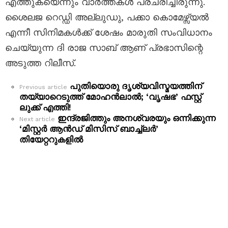
എത്തുകയെന്നും വാർത്തകൾ പ്രചരിച്ചിരുന്നു.
ശൈലജ റെഡ്ഡി അല്ലുഡു, പക്കാ കൊമേഴ്സ്യൽ
എന്നീ സിനിമകൾക്ക് ശേഷം മാരുതി സംവിധാനം
ചെയ്യുന്ന ദി രാജ സാബ് ആണ് പ്രഭാസിന്റെ
അടുത്ത റിലീസ്.
പുതിയൊരു ദൃശ്യവിസ്മയത്തിന്
See
Previous article
തയ്യാറെടുത്ത് മോഹൻലാൽ; ‘വൃഷഭ’ ഫസ്റ്റ്
more
ലുക്ക് എത്തി!
ഇന്ദ്രജിത്തും അനശ്വരയും ഒന്നിക്കുന്ന
Next article
‘മിസ്റ്റർ ആൻഡ് മിസിസ് ബാച്ച്‌ലർ’
തിയേറ്ററുകളിൽ