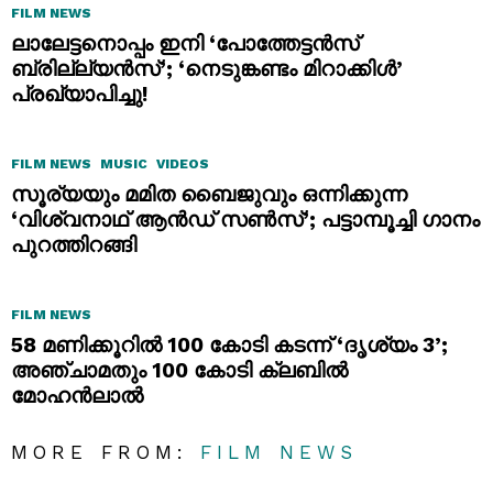
FILM NEWS
ലാലേട്ടനൊപ്പം ഇനി ‘പോത്തേട്ടൻസ്
ബ്രില്ല്യൻസ്’; ‘നെടുങ്കണ്ടം മിറാക്കിൾ’
പ്രഖ്യാപിച്ചു!
FILM NEWS
MUSIC
VIDEOS
സൂര്യയും മമിത ബൈജുവും ഒന്നിക്കുന്ന
‘വിശ്വനാഥ് ആൻഡ് സൺസ്’; പട്ടാമ്പൂച്ചി ഗാനം
പുറത്തിറങ്ങി
FILM NEWS
58 മണിക്കൂറിൽ 100 കോടി കടന്ന് ‘ദൃശ്യം 3’;
അഞ്ചാമതും 100 കോടി ക്ലബിൽ
മോഹൻലാൽ
MORE FROM:
FILM NEWS