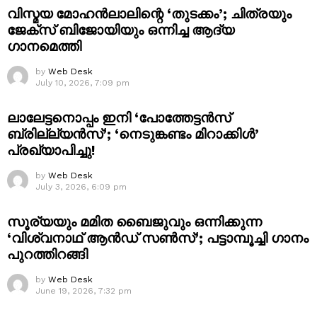
വിസ്മയ മോഹൻലാലിന്റെ ‘തുടക്കം’; ചിത്രയും
ജേക്സ് ബിജോയിയും ഒന്നിച്ച ആദ്യ
ഗാനമെത്തി
by
Web Desk
July 10, 2026, 7:09 pm
ലാലേട്ടനൊപ്പം ഇനി ‘പോത്തേട്ടൻസ്
ബ്രില്ല്യൻസ്’; ‘നെടുങ്കണ്ടം മിറാക്കിൾ’
പ്രഖ്യാപിച്ചു!
by
Web Desk
July 3, 2026, 6:09 pm
സൂര്യയും മമിത ബൈജുവും ഒന്നിക്കുന്ന
‘വിശ്വനാഥ് ആൻഡ് സൺസ്’; പട്ടാമ്പൂച്ചി ഗാനം
പുറത്തിറങ്ങി
by
Web Desk
June 19, 2026, 7:32 pm