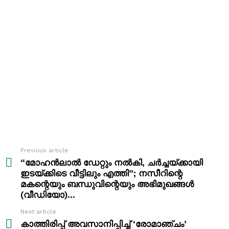
Previous article
See
more
“മോഹൻലാൽ ഡേറ്റും നൽകി, ചർച്ചയ്ക്കായി
ഇടയ്ക്കിടെ വീട്ടിലും എത്തി”; നസീറിന്റെ
മകന്റെയും ബന്ധുവിന്റെയും അഭിമുഖങ്ങൾ
(വീഡിയോ)…
Next article
കാത്തിരിപ്പ് അവസാനിപ്പിച്ച് ‘രോമാഞ്ചം’