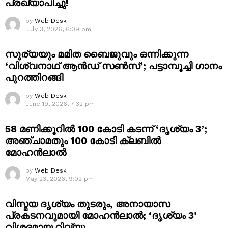
പ്രഖ്യാപിച്ചു!
by
Web Desk
July 3, 2026, 6:09 pm
സൂര്യയും മമിത ബൈജുവും ഒന്നിക്കുന്ന
‘വിശ്വനാഥ് ആൻഡ് സൺസ്’; പട്ടാമ്പൂച്ചി ഗാനം
പുറത്തിറങ്ങി
by
Web Desk
June 19, 2026, 7:32 pm
58 മണിക്കൂറിൽ 100 കോടി കടന്ന് ‘ദൃശ്യം 3’;
അഞ്ചാമതും 100 കോടി ക്ലബിൽ
മോഹൻലാൽ
by
Web Desk
May 23, 2026, 9:02 pm
വിസ്മയ ദൃശ്യം തുടരും, അനായാസ
പ്രകടനവുമായി മോഹൻലാൽ; ‘ദൃശ്യം 3’
വിശദമായ റിവ്യൂ