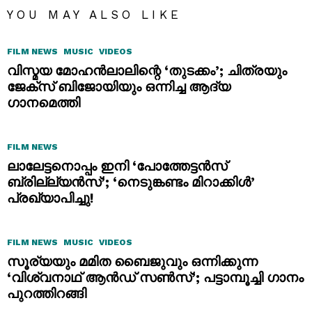
YOU MAY ALSO LIKE
FILM NEWS
MUSIC
VIDEOS
വിസ്മയ മോഹൻലാലിന്റെ ‘തുടക്കം’; ചിത്രയും
ജേക്സ് ബിജോയിയും ഒന്നിച്ച ആദ്യ
ഗാനമെത്തി
FILM NEWS
ലാലേട്ടനൊപ്പം ഇനി ‘പോത്തേട്ടൻസ്
ബ്രില്ല്യൻസ്’; ‘നെടുങ്കണ്ടം മിറാക്കിൾ’
പ്രഖ്യാപിച്ചു!
FILM NEWS
MUSIC
VIDEOS
സൂര്യയും മമിത ബൈജുവും ഒന്നിക്കുന്ന
‘വിശ്വനാഥ് ആൻഡ് സൺസ്’; പട്ടാമ്പൂച്ചി ഗാനം
പുറത്തിറങ്ങി