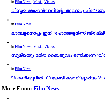
in
Film News
,
Music
,
Videos
വിസ്മയ മോഹൻലാലിന്റെ ‘തുടക്കം’; ചിത്രയു
in
Film News
ലാലേട്ടനൊപ്പം ഇനി ‘പോത്തേട്ടൻസ് ബ്രില്ല്യൻ
in
Film News
,
Music
,
Videos
സൂര്യയും മമിത ബൈജുവും ഒന്നിക്കുന്ന ‘വിശ
in
Film News
58 മണിക്കൂറിൽ 100 കോടി കടന്ന് ‘ദൃശ്യ
More From:
Film News