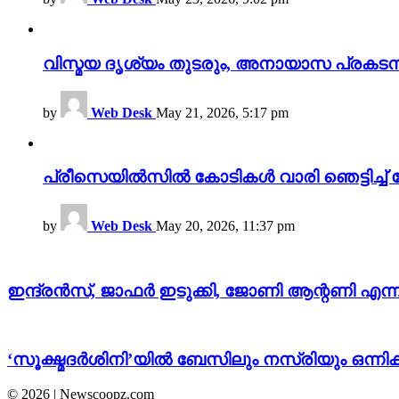
വിസ്മയ ദൃശ്യം തുടരും, അനായാസ പ്രകടന
by
Web Desk
May 21, 2026, 5:17 pm
പ്രീസെയിൽസിൽ കോടികൾ വാരി ഞെട്ടിച്ച് 
by
Web Desk
May 20, 2026, 11:37 pm
ഇന്ദ്രൻസ്, ജാഫർ ഇടുക്കി, ജോണി ആന്റണി എന്നിവർ
‘സൂക്ഷ്മദര്‍ശിനി’യിൽ ബേസിലും നസ്രിയും ഒന്നിക്കു
© 2026 | Newscoopz.com