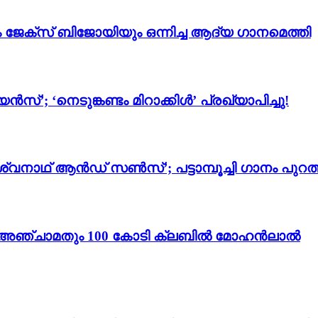
ം ജേക്സ് ബിജോയിയും ഒന്നിച്ച ആദ്യ ഗാനമെത്തി
സ്’; ‘നെടുങ്കണ്ടം മിറാക്കിൾ’ പ്രഖ്യാപിച്ചു!
്വനാഥ് ആൻഡ് സൺസ്’; പട്ടാമ്പൂച്ചി ഗാനം പുറത്
ം 3’; അഞ്ചാമതും 100 കോടി ക്ലബിൽ മോഹൻലാൽ