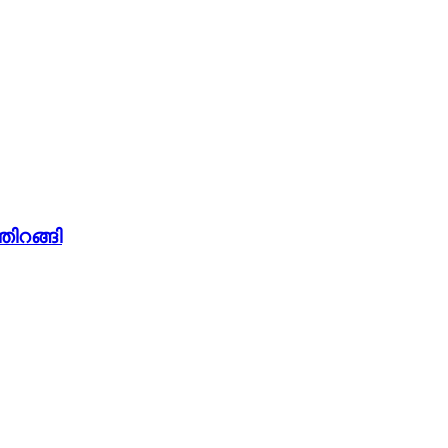
തിറങ്ങി