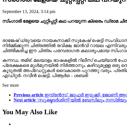
September 13, 2024, 3:14 pm
സിംഗാരി മേളയെ ചുറ്റിപ്പറ്റി കഥ പറയുന്ന ക്രൈം ഡ്രാമ ചിത്ര
രാജേഷ് ധ്രുവയെ നായകനാക്കി സുകേഷ് ഷെട്ടി സംവിധാനം ച
നിർമ്മിക്കുന്ന ചിത്രത്തിൽ രവിക്ഷ, ജാൻവി റായല എന്നിവ
ചിത്രീകരിച്ച ഈ ചിത്രം പരമ്പരാഗത കലാരൂപമായ സിംഗാരി മ
കന്നഡ, തമിഴ്, മലയാളം ഭാഷകളിൽ റിലീസ് ചെയ്യാൻ പോ
പ്രേക്ഷകരെ മുൾമുനയിൽ നിർത്താനും കഴിവുമുള്ള ഒരു സെൻ
കൂടുതൽ അപ്‌ഡേറ്റുകൾ വൈകാതെ പുറത്തു വരും. പ്രതിമ 
എഡിറ്റർ- നവീൻ ഷെട്ടി, പിആർഒ – ശബരി
See more
Previous article
ഇന്ദ്രൻസ്, ജാഫർ ഇടുക്കി, ജോണി ആന്റണ
Next article
‘സൂക്ഷ്മദര്‍ശിനി’യിൽ ബേസിലും നസ്രിയും ഒന
You May Also Like