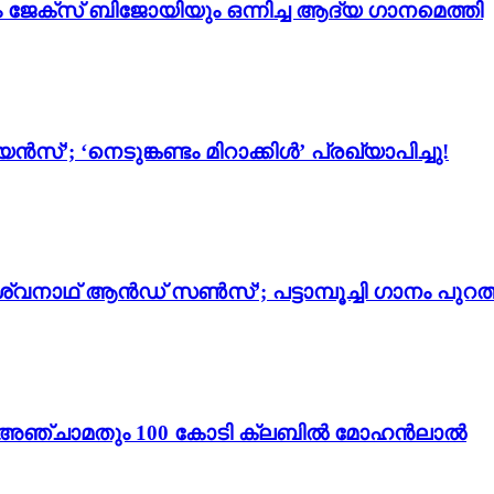
ം ജേക്സ് ബിജോയിയും ഒന്നിച്ച ആദ്യ ഗാനമെത്തി
സ്’; ‘നെടുങ്കണ്ടം മിറാക്കിൾ’ പ്രഖ്യാപിച്ചു!
്വനാഥ് ആൻഡ് സൺസ്’; പട്ടാമ്പൂച്ചി ഗാനം പുറത്
ം 3’; അഞ്ചാമതും 100 കോടി ക്ലബിൽ മോഹൻലാൽ