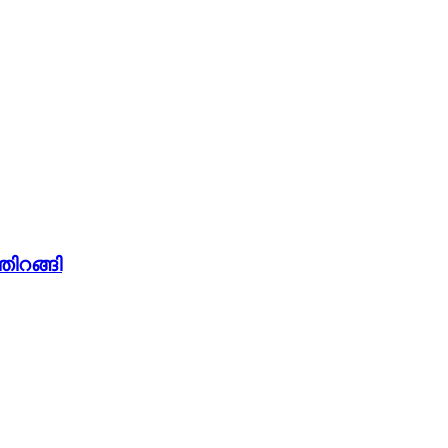
തിറങ്ങി