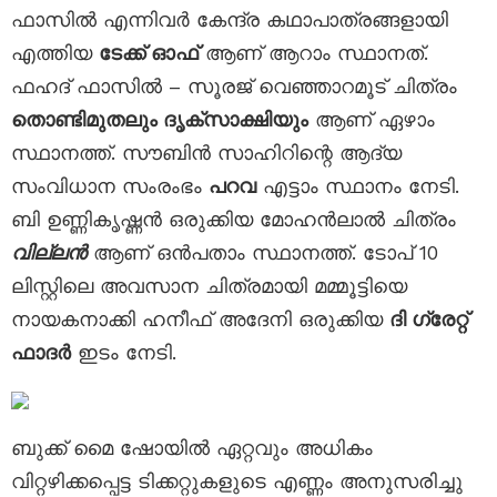
ഫാസിൽ എന്നിവർ കേന്ദ്ര കഥാപാത്രങ്ങളായി
എത്തിയ
ടേക്ക് ഓഫ്
ആണ് ആറാം സ്ഥാനത്.
ഫഹദ് ഫാസിൽ – സൂരജ് വെഞ്ഞാറമൂട് ചിത്രം
തൊണ്ടിമുതലും ദൃക്‌സാക്ഷിയും
ആണ് ഏഴാം
സ്ഥാനത്ത്. സൗബിൻ സാഹിറിന്റെ ആദ്യ
സംവിധാന സംരംഭം
പറവ
എട്ടാം സ്ഥാനം നേടി.
ബി ഉണ്ണികൃഷ്ണൻ ഒരുക്കിയ മോഹൻലാൽ ചിത്രം
വില്ലൻ
ആണ് ഒൻപതാം സ്ഥാനത്ത്. ടോപ് 10
ലിസ്റ്റിലെ അവസാന ചിത്രമായി മമ്മൂട്ടിയെ
നായകനാക്കി ഹനീഫ് അദേനി ഒരുക്കിയ
ദി ഗ്രേറ്റ്
ഫാദർ
ഇടം നേടി.
ബുക്ക് മൈ ഷോയിൽ ഏറ്റവും അധികം
വിറ്റഴിക്കപ്പെട്ട ടിക്കറ്റുകളുടെ എണ്ണം അനുസരിച്ചു