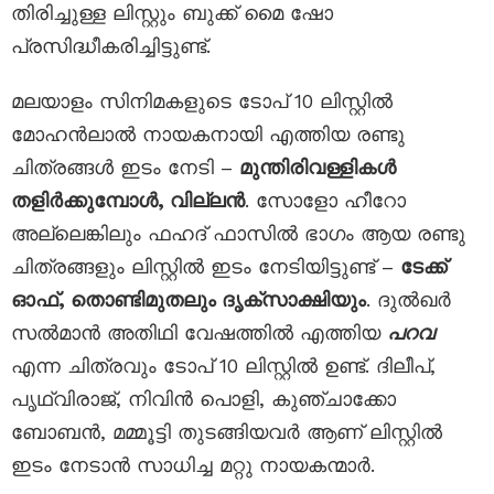
തിരിച്ചുള്ള ലിസ്റ്റും ബുക്ക് മൈ ഷോ
പ്രസിദ്ധീകരിച്ചിട്ടുണ്ട്.
മലയാളം സിനിമകളുടെ ടോപ് 10 ലിസ്റ്റിൽ
മോഹൻലാൽ നായകനായി എത്തിയ രണ്ടു
ചിത്രങ്ങൾ ഇടം നേടി –
മുന്തിരിവള്ളികൾ
തളിർക്കുമ്പോൾ, വില്ലൻ
. സോളോ ഹീറോ
അല്ലെങ്കിലും ഫഹദ് ഫാസിൽ ഭാഗം ആയ രണ്ടു
ചിത്രങ്ങളും ലിസ്റ്റിൽ ഇടം നേടിയിട്ടുണ്ട് –
ടേക്ക്
ഓഫ്, തൊണ്ടിമുതലും ദൃക്‌സാക്ഷിയും
. ദുൽഖർ
സൽമാൻ അതിഥി വേഷത്തിൽ എത്തിയ
പറവ
എന്ന ചിത്രവും ടോപ് 10 ലിസ്റ്റിൽ ഉണ്ട്. ദിലീപ്,
പൃഥ്വിരാജ്, നിവിൻ പൊളി, കുഞ്ചാക്കോ
ബോബൻ, മമ്മൂട്ടി തുടങ്ങിയവർ ആണ് ലിസ്റ്റിൽ
ഇടം നേടാൻ സാധിച്ച മറ്റു നായകന്മാർ.