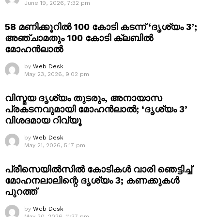
June 19, 2026, 7:32 pm
58 മണിക്കൂറിൽ 100 കോടി കടന്ന് ‘ദൃശ്യം 3’;
അഞ്ചാമതും 100 കോടി ക്ലബിൽ
മോഹൻലാൽ
by
Web Desk
May 23, 2026, 9:02 pm
വിസ്മയ ദൃശ്യം തുടരും, അനായാസ
പ്രകടനവുമായി മോഹൻലാൽ; ‘ദൃശ്യം 3’
വിശദമായ റിവ്യൂ
by
Web Desk
May 21, 2026, 5:17 pm
പ്രീസെയിൽസിൽ കോടികൾ വാരി ഞെട്ടിച്ച്
മോഹനലാലിന്റെ ദൃശ്യം 3; കണക്കുകൾ
പുറത്ത്
by
Web Desk
May 20, 2026, 11:37 pm