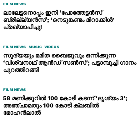
FILM NEWS
ലാലേട്ടനൊപ്പം ഇനി ‘പോത്തേട്ടൻസ്
ബ്രില്ല്യൻസ്’; ‘നെടുങ്കണ്ടം മിറാക്കിൾ’
പ്രഖ്യാപിച്ചു!
FILM NEWS
MUSIC
VIDEOS
സൂര്യയും മമിത ബൈജുവും ഒന്നിക്കുന്ന
‘വിശ്വനാഥ് ആൻഡ് സൺസ്’; പട്ടാമ്പൂച്ചി ഗാനം
പുറത്തിറങ്ങി
FILM NEWS
58 മണിക്കൂറിൽ 100 കോടി കടന്ന് ‘ദൃശ്യം 3’;
അഞ്ചാമതും 100 കോടി ക്ലബിൽ
മോഹൻലാൽ