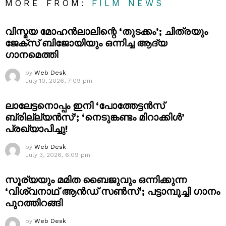
MORE FROM:
FILM NEWS
വിസ്മയ മോഹൻലാലിന്റെ ‘തുടക്കം’; ചിത്രയും
ജേക്സ് ബിജോയിയും ഒന്നിച്ച ആദ്യ
ഗാനമെത്തി
by
Web Desk
July 10, 2026, 7:09 pm
ലാലേട്ടനൊപ്പം ഇനി ‘പോത്തേട്ടൻസ്
ബ്രില്ല്യൻസ്’; ‘നെടുങ്കണ്ടം മിറാക്കിൾ’
പ്രഖ്യാപിച്ചു!
by
Web Desk
July 3, 2026, 6:09 pm
സൂര്യയും മമിത ബൈജുവും ഒന്നിക്കുന്ന
‘വിശ്വനാഥ് ആൻഡ് സൺസ്’; പട്ടാമ്പൂച്ചി ഗാനം
പുറത്തിറങ്ങി
by
Web Desk