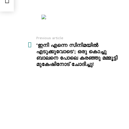
ട്
Previous article
See
more
‘ഇനി എന്നെ സിനിമയിൽ
എടുക്കുവോടെ’; ഒരു കൊച്ചു
ബാലനെ പോലെ കരഞ്ഞു മമ്മൂട്ടി
മുകേഷിനോട് ചോദിച്ചു!