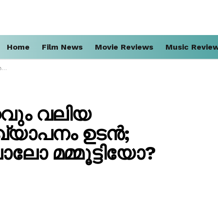
Home
Film News
Movie Reviews
Music Revie
ോ?
റവും വലിയ
രഖ്യാപനം ഉടൻ;
 മമ്മൂട്ടിയോ?