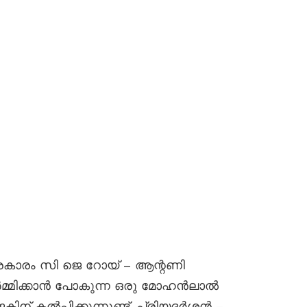
 പ്രകാരം സി ജെ റോയ് – ആന്റണി
ിർമ്മിക്കാൻ പോകുന്ന ഒരു മോഹൻലാൽ
് കല്‍പ്പിക്കുന്നുണ്ട്. പ്രിയദർശൻ –