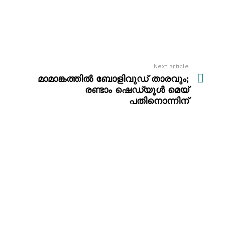
Next article
മാമാങ്കത്തിൽ ബോളിവുഡ് താരവും;
രണ്ടാം ഷെഡ്യൂൾ മെയ്
പതിനൊന്നിന്