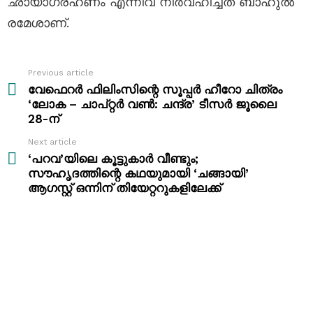
ഛായാഗ്രഹണം എന്നിവ നിർവഹിച്ചത് ബാഹുൽ
രമേശാണ്.
Previous article
See
more
വേഫെറർ ഫിലിംസിന്റെ സൂപ്പർ ഹീറോ ചിത്രം
‘ലോക – ചാപ്റ്റർ വൺ: ചന്ദ്ര’ ടീസർ ജൂലൈ
28-ന്
Next article
‘പറവ’യിലെ കൂട്ടുകാർ വീണ്ടും;
സൗഹൃദത്തിന്റെ കഥയുമായി ‘ചങ്ങായി’
ആഗസ്റ്റ് ഒന്നിന് തിയേറ്ററുകളിലേക്ക്