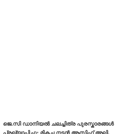
ജെ.സി ഡാനിയൽ ചലച്ചിത്ര പുരസ്കാരങ്ങൾ
പ്രഖ്യാപിച്ചു; മികച്ച നടൻ ആസിഫ് അലി,