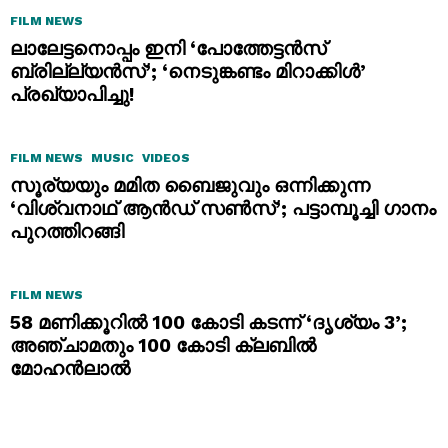
FILM NEWS
ലാലേട്ടനൊപ്പം ഇനി ‘പോത്തേട്ടൻസ്
ബ്രില്ല്യൻസ്’; ‘നെടുങ്കണ്ടം മിറാക്കിൾ’
പ്രഖ്യാപിച്ചു!
FILM NEWS
MUSIC
VIDEOS
സൂര്യയും മമിത ബൈജുവും ഒന്നിക്കുന്ന
‘വിശ്വനാഥ് ആൻഡ് സൺസ്’; പട്ടാമ്പൂച്ചി ഗാനം
പുറത്തിറങ്ങി
FILM NEWS
58 മണിക്കൂറിൽ 100 കോടി കടന്ന് ‘ദൃശ്യം 3’;
അഞ്ചാമതും 100 കോടി ക്ലബിൽ
മോഹൻലാൽ