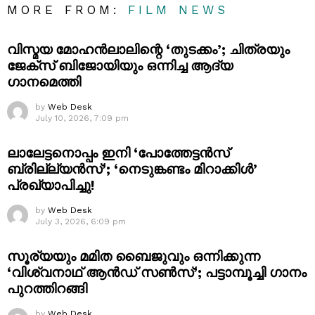
MORE FROM:
FILM NEWS
വിസ്മയ മോഹൻലാലിന്റെ ‘തുടക്കം’; ചിത്രയും
ജേക്സ് ബിജോയിയും ഒന്നിച്ച ആദ്യ
ഗാനമെത്തി
by
Web Desk
July 10, 2026, 7:09 pm
ലാലേട്ടനൊപ്പം ഇനി ‘പോത്തേട്ടൻസ്
ബ്രില്ല്യൻസ്’; ‘നെടുങ്കണ്ടം മിറാക്കിൾ’
പ്രഖ്യാപിച്ചു!
by
Web Desk
July 3, 2026, 6:09 pm
സൂര്യയും മമിത ബൈജുവും ഒന്നിക്കുന്ന
‘വിശ്വനാഥ് ആൻഡ് സൺസ്’; പട്ടാമ്പൂച്ചി ഗാനം
പുറത്തിറങ്ങി
by
Web Desk