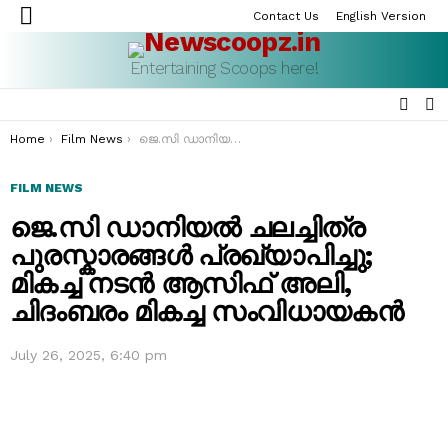
Contact Us
English Version
Menu
Entertaining Scoops here!
SEAR
S
S
You are here:
Home
Film News
ജെ.സി ഡാനിയൽ ചലച്ചിത്ര പുരസ്കാരങ്ങൾ പ്രഖ്യാപിച്ചു; മികച്ച നടൻ ആസിഫ് അലി, ചിദംബരം മികച്ച സംവിധായകൻ
FILM NEWS
ജെ.സി ഡാനിയൽ ചലച്ചിത്ര
പുരസ്കാരങ്ങൾ പ്രഖ്യാപിച്ചു;
മികച്ച നടൻ ആസിഫ് അലി,
ചിദംബരം മികച്ച സംവിധായകൻ
July 26, 2025, 6:40 pm