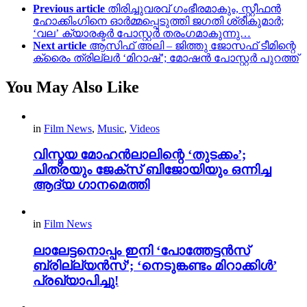
Previous article
തിരിച്ചുവരവ് ഗംഭീരമാകും, സ്റ്റീഫൻ
ഹോക്കിംഗിനെ ഓർമ്മപ്പെടുത്തി ജഗതി ശ്രീകുമാർ;
‘വല’ ക്യാരക്ടർ പോസ്റ്റർ തരംഗമാകുന്നു…
Next article
ആസിഫ് അലി – ജിത്തു ജോസഫ് ടീമിന്റെ
ക്രൈം ത്രില്ലർ ‘മിറാഷ്’; മോഷൻ പോസ്റ്റർ പുറത്ത്
You May Also Like
in
Film News
,
Music
,
Videos
വിസ്മയ മോഹൻലാലിന്റെ ‘തുടക്കം’;
ചിത്രയും ജേക്സ് ബിജോയിയും ഒന്നിച്ച
ആദ്യ ഗാനമെത്തി
in
Film News
ലാലേട്ടനൊപ്പം ഇനി ‘പോത്തേട്ടൻസ്
ബ്രില്ല്യൻസ്’; ‘നെടുങ്കണ്ടം മിറാക്കിൾ’
പ്രഖ്യാപിച്ചു!