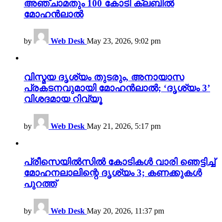
അഞ്ചാമതും 100 കോടി ക്ലബിൽ
മോഹൻലാൽ
by
Web Desk
May 23, 2026, 9:02 pm
വിസ്മയ ദൃശ്യം തുടരും, അനായാസ
പ്രകടനവുമായി മോഹൻലാൽ; ‘ദൃശ്യം 3’
വിശദമായ റിവ്യൂ
by
Web Desk
May 21, 2026, 5:17 pm
പ്രീസെയിൽസിൽ കോടികൾ വാരി ഞെട്ടിച്ച്
മോഹനലാലിന്റെ ദൃശ്യം 3; കണക്കുകൾ
പുറത്ത്
by
Web Desk
May 20, 2026, 11:37 pm