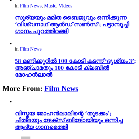
in
Film News
,
Music
,
Videos
സൂര്യയും മമിത ബൈജുവും ഒന്നിക്കുന്ന
‘വിശ്വനാഥ് ആൻഡ് സൺസ്’; പട്ടാമ്പൂച്ചി
ഗാനം പുറത്തിറങ്ങി
in
Film News
58 മണിക്കൂറിൽ 100 കോടി കടന്ന് ‘ദൃശ്യം 3’;
അഞ്ചാമതും 100 കോടി ക്ലബിൽ
മോഹൻലാൽ
More From:
Film News
വിസ്മയ മോഹൻലാലിന്റെ ‘തുടക്കം’;
ചിത്രയും ജേക്സ് ബിജോയിയും ഒന്നിച്ച
ആദ്യ ഗാനമെത്തി