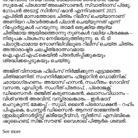
സുരേഷ്, പ്രശാന്ത് അലക്സാണ്ടർ, സ്വാതിദാസ് പ്രഭു,
ഗോപൻ അടാട്ട്, സിൻസ് ഷാൻ എന്നിവരാണ്. 2025
ഏപ്രിൽ മാസത്തോടെ ചിത്രം റിലീസ് ചെയ്യാനാണ്
അണിയറ പ്രവർത്തകർ പ്ലാൻ ചെയ്യുന്നത് എന്ന്
റിപ്പോർട്ടുകൾ പറയുന്നു. താമർ ഒരുക്കിയ ആദ്യ
ചിത്രമായ ആയിരത്തൊന്നു നുണകൾ വലിയ പ്രേക്ഷക –
നിരൂപക പ്രശംസ നേടിയെടുത്തിരുന്നു. ഒ. ടി. ടി
പ്ലാറ്റ്ഫോമായ സോണിലിവിലൂടെ റിലീസ് ചെയ്ത ചിത്രം
അന്താരാഷ്ട്ര ചലച്ചിത്രോത്സവമായ
ഐ.എഫ്.എഫ്.കെയിൽ പ്രദർശിപ്പിക്കുകയും
ശ്രദ്ധിക്കപ്പെടുകയും ചെയ്തു.
അജിത് വിനായക ഫിലിംസ് നിർമ്മിക്കുന്ന എട്ടാമത്തെ
ചിത്രമാണിത്. സഹനിർമ്മാണം ഫ്‌ളോറിൻ ഡൊമിനിക്.
ഛായാഗ്രഹണം- അയാസ് ഹസൻ, സംഗീതം- ഗോവിന്ദ്
വസന്ത, എഡിറ്റർ- സംഗീത് പ്രതാപ്, , പ്രൊജക്റ്റ്
ഡിസൈനർ- രഞ്ജിത് കരുണാകരൻ, കലാസംവിധാനം –
വിശ്വന്തൻ അരവിന്ദ്, വസ്ത്രാലങ്കാരം – ഇർഷാദ്
ചെറുകുന്ന്, മേക്കപ്പ് – സുധി, ലൈൻ പ്രൊഡക്ഷൻ – റഹിം
പിഎംകെ, പോസ്റ്റർ ഡിസൈൻ- ആനന്ദ് രാജേന്ദ്രൻ
(ഇല്ലുമിനാർട്ടിസ്റ്റ് ക്രീയേറ്റീവ്സ്), സ്റ്റിൽസ്- എസ്‌ബികെ
ഷുഹൈബ്, സിങ്ക് സൗണ്ട്- വൈശാഖ് പിആർഒ- ശബരി.
See more