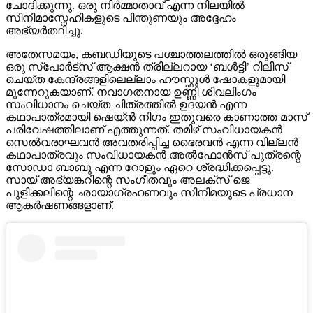
ചോദിക്കുന്നു. ഒരു നിർമ്മാതാവ് എന്ന നിലയിൽ
സിനിമാസ്നേഹികളുടെ പിന്തുണയും അദ്ദേഹം
അഭ്യർത്ഥിച്ചു.
അതേസമയം, കബഡിയുടെ പശ്ചാത്തലത്തിൽ ഒരുങ്ങിയ
ഒരു സ്പോർട്സ് ആക്ഷൻ ത്രില്ലറായ ‘ബൾട്ടി’ റിലീസ്
ചെയ്ത കേന്ദ്രങ്ങളിലെല്ലാം ഹൗസ്ഫുൾ ഷോകളുമായി
മുന്നേറുകയാണ്. നവാഗതനായ ഉണ്ണി ശിവലിംഗം
സംവിധാനം ചെയ്ത ചിത്രത്തിൽ ഉദയൻ എന്ന
കഥാപാത്രമായി ഷെയ്ൻ നിഗം ഇതുവരെ കാണാത്ത മാസ്
പരിവേഷത്തിലാണ് എത്തുന്നത്. തമിഴ് സംവിധായകൻ
സെൽവരാഘവൻ അവതരിപ്പിച്ച ഭൈരവൻ എന്ന വില്ലൻ
കഥാപാത്രവും സംവിധായകൻ അൽഫോൻസ് പുത്രന്റെ
സോഡാ ബാബു എന്ന റോളും ഏറെ ശ്രദ്ധിക്കപ്പെട്ടു.
സായ് അഭ്യങ്കറിന്റെ സംഗീതവും അലക്സ് ജെ
പുളിക്കലിന്റെ ഛായാഗ്രഹണവും സിനിമയുടെ പ്രധാന
ആകർഷണങ്ങളാണ്.