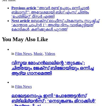
Previous article
“അവർ രണ്ട് പേരും ഒന്നിച്ചാൽ
ബ്ലാസ്റ്റ്!”; ആവേശമായി ബിഗ് എംസ് ചിത്രം
‘പേട്രിയറ്റ്’ ടീസർ എത്തി
Next article
ബോക്സ് ഓഫീസ് പ്രകമ്പനം സൃഷ്ടിച്ച്
‘കാന്താര ചാപ്റ്റർ 1’; ആദ്യ ദിനം വാരികൂട്ടിയത്
കോടികൾ, കണക്കുകൾ പുറത്ത്
You May Also Like
in
Film News
,
Music
,
Videos
വിസ്മയ മോഹൻലാലിന്റെ ‘തുടക്കം’;
ചിത്രയും ജേക്സ് ബിജോയിയും ഒന്നിച്ച
ആദ്യ ഗാനമെത്തി
in
Film News
ലാലേട്ടനൊപ്പം ഇനി ‘പോത്തേട്ടൻസ്
ബ്രില്ല്യൻസ്’; ‘നെടുങ്കണ്ടം മിറാക്കിൾ’