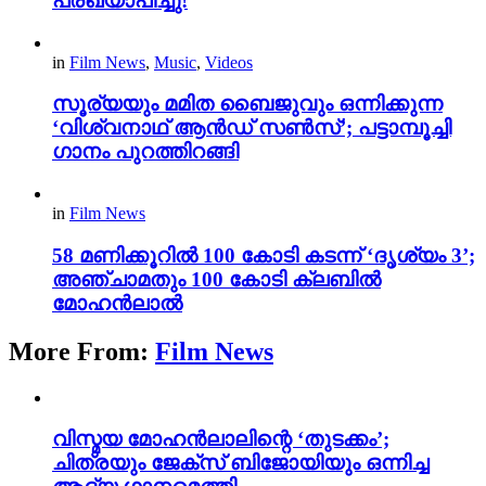
പ്രഖ്യാപിച്ചു!
in
Film News
,
Music
,
Videos
സൂര്യയും മമിത ബൈജുവും ഒന്നിക്കുന്ന
‘വിശ്വനാഥ് ആൻഡ് സൺസ്’; പട്ടാമ്പൂച്ചി
ഗാനം പുറത്തിറങ്ങി
in
Film News
58 മണിക്കൂറിൽ 100 കോടി കടന്ന് ‘ദൃശ്യം 3’;
അഞ്ചാമതും 100 കോടി ക്ലബിൽ
മോഹൻലാൽ
More From:
Film News
വിസ്മയ മോഹൻലാലിന്റെ ‘തുടക്കം’;
ചിത്രയും ജേക്സ് ബിജോയിയും ഒന്നിച്ച