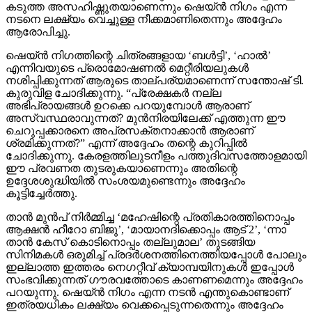
കടുത്ത അസഹിഷ്ണുതയാണെന്നും ഷെയ്ൻ നിഗം എന്ന
നടനെ ലക്ഷ്യം വെച്ചുള്ള നീക്കമാണിതെന്നും അദ്ദേഹം
ആരോപിച്ചു.
ഷെയ്ൻ നിഗത്തിന്റെ ചിത്രങ്ങളായ ‘ബൾട്ടി’, ‘ഹാൽ’
എന്നിവയുടെ പ്രൊമോഷണൽ മെറ്റീരിയലുകൾ
നശിപ്പിക്കുന്നത് ആരുടെ താല്പര്യമാണെന്ന് സന്തോഷ് ടി.
കുരുവിള ചോദിക്കുന്നു. “പ്രേക്ഷകർ നല്ല
അഭിപ്രായങ്ങൾ ഉറക്കെ പറയുമ്പോൾ ആരാണ്
അസ്വസ്ഥരാവുന്നത്? മുൻനിരയിലേക്ക് എത്തുന്ന ഈ
ചെറുപ്പക്കാരനെ അപ്രസക്തനാക്കാൻ ആരാണ്
ശ്രമിക്കുന്നത്?” എന്ന് അദ്ദേഹം തന്റെ കുറിപ്പിൽ
ചോദിക്കുന്നു. കേരളത്തിലുടനീളം പത്തുദിവസത്തോളമായി
ഈ പ്രവണത തുടരുകയാണെന്നും അതിന്റെ
ഉദ്ദേശശുദ്ധിയിൽ സംശയമുണ്ടെന്നും അദ്ദേഹം
കൂട്ടിച്ചേർത്തു.
താൻ മുൻപ് നിർമ്മിച്ച ‘മഹേഷിന്റെ പ്രതികാരത്തിനൊപ്പം
ആക്ഷൻ ഹീറോ ബിജു’, ‘മായാനദിക്കൊപ്പം ആട് 2’, ‘ന്നാ
താൻ കേസ് കൊടിനൊപ്പം തല്ലുമാല’ തുടങ്ങിയ
സിനിമകൾ ഒരുമിച്ച് പ്രദർശനത്തിനെത്തിയപ്പോൾ പോലും
ഇല്ലാത്ത ഇത്തരം നെഗറ്റീവ് ക്യാമ്പയിനുകൾ ഇപ്പോൾ
സംഭവിക്കുന്നത് ഗൗരവത്തോടെ കാണണമെന്നും അദ്ദേഹം
പറയുന്നു. ഷെയ്ൻ നിഗം എന്ന നടൻ എന്തുകൊണ്ടാണ്
ഇത്രയധികം ലക്ഷ്യം വെക്കപ്പെടുന്നതെന്നും അദ്ദേഹം