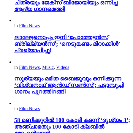
ചിത്രയും ജേക്സ് ബിജോയിയും ഒന്നിച്ച
ആദ്യ ഗാനമെത്തി
in
Film News
ലാലേട്ടനൊപ്പം ഇനി ‘പോത്തേട്ടൻസ്
ബ്രില്ല്യൻസ്’; ‘നെടുങ്കണ്ടം മിറാക്കിൾ’
പ്രഖ്യാപിച്ചു!
in
Film News
,
Music
,
Videos
സൂര്യയും മമിത ബൈജുവും ഒന്നിക്കുന്ന
‘വിശ്വനാഥ് ആൻഡ് സൺസ്’; പട്ടാമ്പൂച്ചി
ഗാനം പുറത്തിറങ്ങി
in
Film News
58 മണിക്കൂറിൽ 100 കോടി കടന്ന് ‘ദൃശ്യം 3’;
അഞ്ചാമതും 100 കോടി ക്ലബിൽ