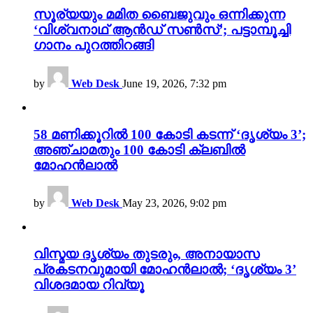
സൂര്യയും മമിത ബൈജുവും ഒന്നിക്കുന്ന
‘വിശ്വനാഥ് ആൻഡ് സൺസ്’; പട്ടാമ്പൂച്ചി
ഗാനം പുറത്തിറങ്ങി
by
Web Desk
June 19, 2026, 7:32 pm
58 മണിക്കൂറിൽ 100 കോടി കടന്ന് ‘ദൃശ്യം 3’;
അഞ്ചാമതും 100 കോടി ക്ലബിൽ
മോഹൻലാൽ
by
Web Desk
May 23, 2026, 9:02 pm
വിസ്മയ ദൃശ്യം തുടരും, അനായാസ
പ്രകടനവുമായി മോഹൻലാൽ; ‘ദൃശ്യം 3’
വിശദമായ റിവ്യൂ