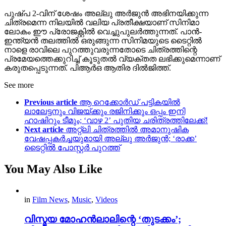
പുഷ്പ 2-വിന് ശേഷം അല്ലു അർജുൻ അഭിനയിക്കുന്ന
ചിത്രമെന്ന നിലയിൽ വലിയ പ്രതീക്ഷയാണ് സിനിമാ
ലോകം ഈ പ്രോജക്റ്റിൽ വെച്ചുപുലർത്തുന്നത്. പാൻ-
ഇന്ത്യൻ തലത്തിൽ ഒരുങ്ങുന്ന സിനിമയുടെ ടൈറ്റിൽ
നാളെ രാവിലെ പുറത്തുവരുന്നതോടെ ചിത്രത്തിന്റെ
പ്രമേയത്തെക്കുറിച്ച് കൂടുതൽ വ്യക്തത ലഭിക്കുമെന്നാണ്
കരുതപ്പെടുന്നത്. പിആർഒ ആതിര ദിൽജിത്ത്.
See more
Previous article
ആ റെക്കോർഡ് പട്ടികയിൽ
ലാലേട്ടനും വിജയ്ക്കും രജിനിക്കും ഒപ്പം ഇനി
ഹാഷിറും ടീമും; ‘വാഴ 2’ പുതിയ ചരിത്രത്തിലേക്ക്!
Next article
അറ്റ്‌ലി ചിത്രത്തിൽ അമാനുഷിക
വേഷപ്പകർച്ചയുമായി അല്ലു അർജുൻ; ‘രാക്ക’
ടൈറ്റിൽ പോസ്റ്റർ പുറത്ത്
You May Also Like
in
Film News
,
Music
,
Videos
വിസ്മയ മോഹൻലാലിന്റെ ‘തുടക്കം’;