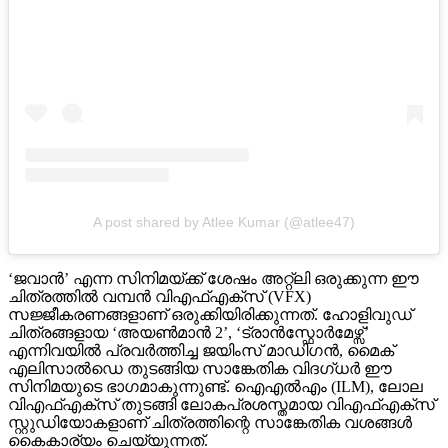
A post shared by Atlee Kumar (@atlee47)
‘ജവാൻ’ എന്ന സിനിമയ്ക്ക് ശേഷം അറ്റ്‌ലി ഒരുക്കുന്ന ഈ
ചിത്രത്തിൽ വമ്പൻ വിഎഫ്എക്സ് (VFX)
സജ്ജീകരണങ്ങളാണ് ഒരുക്കിയിരിക്കുന്നത്. ഹോളിവുഡ്
ചിത്രങ്ങളായ ‘അയൺമാൻ 2’, ‘ട്രാൻസ്ഫോർമേഴ്സ്’
എന്നിവയിൽ പ്രവർത്തിച്ച ജയിംസ് മാഡിഗൻ, മൈക്
എലിസാൽഡെ തുടങ്ങിയ സാങ്കേതിക വിദഗ്ധർ ഈ
സിനിമയുടെ ഭാഗമാകുന്നുണ്ട്. ഐഎൽഎം (ILM), ലോല
വിഎഫ്എക്സ് തുടങ്ങി ലോകപ്രശസ്തമായ വിഎഫ്എക്സ്
സ്റ്റുഡിയോകളാണ് ചിത്രത്തിന്റെ സാങ്കേതിക വശങ്ങൾ
കൈകാര്യം ചെയ്യുന്നത്.