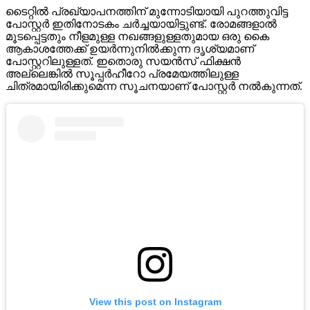
ടൈറ്റിൽ പ്രഖ്യാപനത്തിന് മുന്നോടിയായി പുറത്തുവിട്ട
പോസ്റ്റർ ഇതിനോടകം ചർച്ചയായിട്ടുണ്ട്. രോമങ്ങളാൽ
മൂടപ്പെട്ടതും നീളമുള്ള നഖങ്ങളുള്ളതുമായ ഒരു കൈ
ആകാശത്തേക്ക് ഉയർന്നുനിൽക്കുന്ന ദൃശ്യമാണ്
പോസ്റ്ററിലുള്ളത്. ഇതൊരു സയൻസ് ഫിക്ഷൻ
അല്ലെങ്കിൽ സൂപ്പർഹീറോ പ്രമേയത്തിലുള്ള
ചിത്രമായിരിക്കുമെന്ന സൂചനയാണ് പോസ്റ്റർ നൽകുന്നത്.
View this post on Instagram