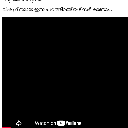
വിഷു ദിനമായ ഇന്ന് പുറത്തിറങ്ങിയ ടീസർ കാണാം…