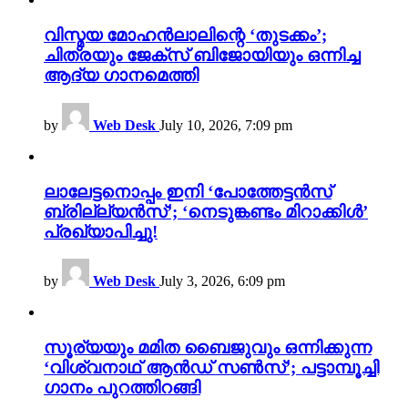
വിസ്മയ മോഹൻലാലിന്റെ ‘തുടക്കം’;
ചിത്രയും ജേക്സ് ബിജോയിയും ഒന്നിച്ച
ആദ്യ ഗാനമെത്തി
by
Web Desk
July 10, 2026, 7:09 pm
ലാലേട്ടനൊപ്പം ഇനി ‘പോത്തേട്ടൻസ്
ബ്രില്ല്യൻസ്’; ‘നെടുങ്കണ്ടം മിറാക്കിൾ’
പ്രഖ്യാപിച്ചു!
by
Web Desk
July 3, 2026, 6:09 pm
സൂര്യയും മമിത ബൈജുവും ഒന്നിക്കുന്ന
‘വിശ്വനാഥ് ആൻഡ് സൺസ്’; പട്ടാമ്പൂച്ചി
ഗാനം പുറത്തിറങ്ങി