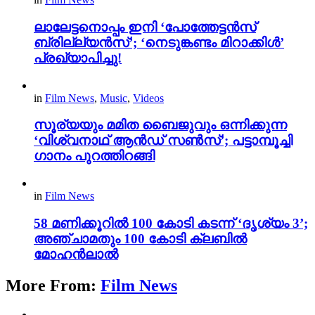
ലാലേട്ടനൊപ്പം ഇനി ‘പോത്തേട്ടൻസ്
ബ്രില്ല്യൻസ്’; ‘നെടുങ്കണ്ടം മിറാക്കിൾ’
പ്രഖ്യാപിച്ചു!
in
Film News
,
Music
,
Videos
സൂര്യയും മമിത ബൈജുവും ഒന്നിക്കുന്ന
‘വിശ്വനാഥ് ആൻഡ് സൺസ്’; പട്ടാമ്പൂച്ചി
ഗാനം പുറത്തിറങ്ങി
in
Film News
58 മണിക്കൂറിൽ 100 കോടി കടന്ന് ‘ദൃശ്യം 3’;
അഞ്ചാമതും 100 കോടി ക്ലബിൽ
മോഹൻലാൽ
More From:
Film News