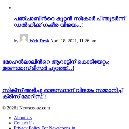
പഞ്ചാബിന്‍റെ കൂറ്റൻ സ്‌കോർ പിന്തുടർന്ന്
ഡൽഹിക്ക് ഗംഭീര വിജയം..!
by
Web Desk
April 18, 2021, 11:26 pm
മോഹൻലാലിന്‍റെ ആറാട്ടിന് കൊടിയേറ്റം;
മരണമാസ് ടീസർ പുറത്ത്…!
സിക്സ് അടിച്ചു രാജസ്ഥാന് വിജയം സമ്മാനിച്ച്‌
ക്രിസ് മോറിസ്..!
© 2026 | Newscoopz.com
About Us
Contact Us
Privacy Policy For Newscoopz.in