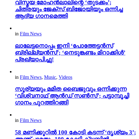
വിസ്മയ മോഹൻലാലിന്റെ ‘തുടക്കം’;
ചിത്രയും ജേക്സ് ബിജോയിയും ഒന്നിച്ച
ആദ്യ ഗാനമെത്തി
in
Film News
ലാലേട്ടനൊപ്പം ഇനി ‘പോത്തേട്ടൻസ്
ബ്രില്ല്യൻസ്’; ‘നെടുങ്കണ്ടം മിറാക്കിൾ’
പ്രഖ്യാപിച്ചു!
in
Film News
,
Music
,
Videos
സൂര്യയും മമിത ബൈജുവും ഒന്നിക്കുന്ന
‘വിശ്വനാഥ് ആൻഡ് സൺസ്’; പട്ടാമ്പൂച്ചി
ഗാനം പുറത്തിറങ്ങി
in
Film News
58 മണിക്കൂറിൽ 100 കോടി കടന്ന് ‘ദൃശ്യം 3’;