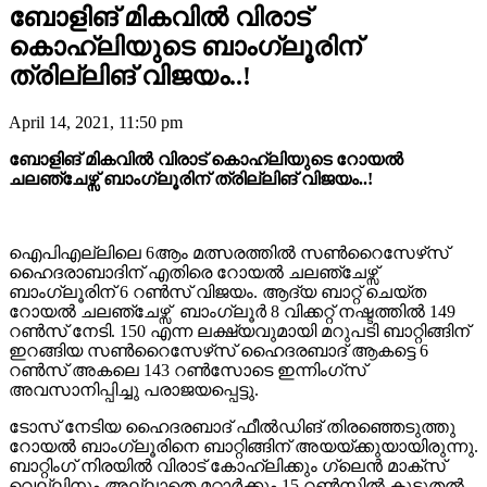
ബോളിങ് മികവിൽ വിരാട്
കൊഹ്‌ലിയുടെ ബാംഗ്ലൂരിന്
ത്രില്ലിങ് വിജയം..!
April 14, 2021, 11:50 pm
ബോളിങ് മികവിൽ വിരാട് കൊഹ്‌ലിയുടെ റോയൽ
ചലഞ്ചേഴ്സ് ബാംഗ്ലൂരിന് ത്രില്ലിങ് വിജയം..!
ഐപിഎല്ലിലെ 6ആം മത്സരത്തിൽ സണ്‍റൈസേഴ്‌സ്
ഹൈദരാബാദിന് എതിരെ റോയൽ ചലഞ്ചേഴ്സ്
ബാംഗ്ലൂരിന് 6 റൺസ് വിജയം. ആദ്യ ബാറ്റ് ചെയ്ത
റോയൽ ചലഞ്ചേഴ്സ് ബാംഗ്ലൂർ 8 വിക്കറ്റ് നഷ്ടത്തിൽ 149
റൺസ് നേടി. 150 എന്ന ലക്ഷ്യവുമായി മറുപടി ബാറ്റിങ്ങിന്
ഇറങ്ങിയ സണ്‍റൈസേഴ്‌സ് ഹൈദരബാദ് ആകട്ടെ 6
റൺസ് അകലെ 143 റൺസോടെ ഇന്നിംഗ്സ്
അവസാനിപ്പിച്ചു പരാജയപ്പെട്ടു.
ടോസ് നേടിയ ഹൈദരബാദ് ഫീൽഡിങ് തിരഞ്ഞെടുത്തു
റോയൽ ബാംഗ്ലൂരിനെ ബാറ്റിങ്ങിന് അയയ്ക്കുയായിരുന്നു.
ബാറ്റിംഗ് നിരയിൽ വിരാട് കോഹ്‌ലിക്കും ഗ്ലെൻ മാക്‌സ്
വെല്ലിനും അല്ലാതെ മറ്റാർക്കും 15 റൺസിൽ കൂടുതൽ