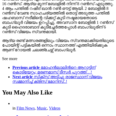
16 റൺസ്. ആദ്യ മൂന്ന് ബോളിൽ നിന്ന് 8 റൺസ് എടുത്തു.
4 ആം പന്തിൽ റഷീദ് ഖാൻ റൺ ഔട്ട് ആയി. 2 ബോളിൽ 8
റൺസ് വേണ്ട സാഹചര്യത്തിൽ തൊട്ട് അടുത്ത പന്തിൽ
ഷഹബാസ് നദീമിന്റെ വിക്കറ്റ് കൂടി നഷ്ടമായതോടെ
ബാംഗ്ലൂർ വിജയം ഉറപ്പിച്ചു. അവസാന ബോളിൽ 1 റൺസ്
കൂടി ഹൈദരാബാദ് കൂടിച്ചേർത്തപ്പോൾ ബാംഗ്ലൂരിന് 6
റൺസ് വിജയം സ്വന്തമായി.
ആദ്യ രണ്ട് മത്സരങ്ങളിലും വിജയം സ്വന്തമാക്കിയതിലൂടെ
പോയിന്റ് പട്ടികയിൽ ഒന്നാം സ്ഥാനത്ത് എത്തിയിരിക്കുക
ആണ് റോയൽ ചലഞ്ചേഴ്സ് ബാംഗ്ലൂർ.
See more
Previous article
മോഹൻലാലിന്‍റെ ആറാട്ടിന്
കൊടിയേറ്റം; മരണമാസ് ടീസർ പുറത്ത്…!
Next article
സിക്സ് അടിച്ചു രാജസ്ഥാന് വിജയം
സമ്മാനിച്ച്‌ ക്രിസ് മോറിസ്..!
You May Also Like
in
Film News
,
Music
,
Videos