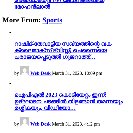
അഞ്ചാമതും 100 കോടി ക്ലബിൽ
മോഹൻലാൽ
More From:
Sports
റാഷിദ്-തേവാട്ടിയ സഖ്യത്തിന്റെ വക
ക്ലൈമാക്സ് ട്വിസ്റ്റ്; ചെന്നൈയെ
പരാജയപ്പെടുത്തി ഗുജറാത്ത്…
by
Web Desk
March 31, 2023, 10:09 pm
ഐപിഎൽ 2023 കൊടിയേറ്റം ഇന്ന്;
ഉദ്ഘാടന ചടങ്ങിൽ തിളങ്ങാൻ തമന്നയും
രശ്മികയും, വീഡിയോ…
by
Web Desk
March 31, 2023, 4:12 pm