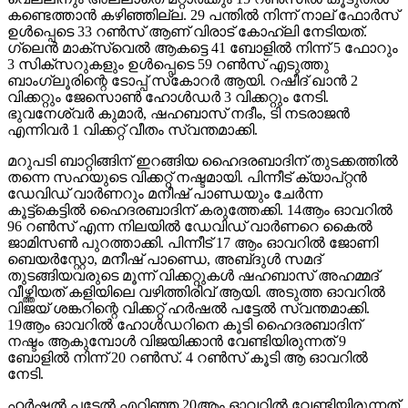
കണ്ടെത്താൻ കഴിഞ്ഞില്ല. 29 പന്തിൽ നിന്ന് നാല് ഫോർസ്
ഉൾപ്പെടെ 33 റൺസ് ആണ് വിരാട് കോഹ്‌ലി നേടിയത്.
ഗ്ലെൻ മാക്സ്വെൽ ആകട്ടെ 41 ബോളിൽ നിന്ന് 5 ഫോറും
3 സിക്സറുകളും ഉൾപ്പെടെ 59 റൺസ് എടുത്തു
ബാംഗ്ലൂരിന്റെ ടോപ്പ് സ്‌കോറർ ആയി. റഷീദ് ഖാൻ 2
വിക്കറ്റും ജേസൊൺ ഹോൾഡർ 3 വിക്കറ്റും നേടി.
ഭുവനേശ്വർ കുമാർ, ഷഹബാസ് നദീം, ടി നടരാജൻ
എന്നിവർ 1 വിക്കറ്റ് വീതം സ്വന്തമാക്കി.
മറുപടി ബാറ്റിങ്ങിന് ഇറങ്ങിയ ഹൈദരബാദിന് തുടക്കത്തിൽ
തന്നെ സഹയുടെ വിക്കറ്റ് നഷ്ടമായി. പിന്നീട് ക്യാപ്റ്റൻ
ഡേവിഡ് വാർണറും മനീഷ് പാണ്ഡയും ചേർന്ന
കൂട്ട്കെട്ടിൽ ഹൈദരബാദിന് കരുത്തേക്കി. 14ആം ഓവറിൽ
96 റൺസ് എന്ന നിലയിൽ ഡേവിഡ് വാർണറെ കൈൽ
ജാമിസൺ പുറത്താക്കി. പിന്നീട് 17 ആം ഓവറിൽ ജോണി
ബെയർസ്റ്റോ, മനീഷ് പാണ്ഡെ, അബ്‌ദുൾ സമദ്
തുടങ്ങിയവരുടെ മൂന്ന് വിക്കറ്റുകൾ ഷഹബാസ് അഹമ്മദ്
വീഴ്ത്തിയത് കളിയിലെ വഴിത്തിരിവ് ആയി. അടുത്ത ഓവറിൽ
വിജയ് ശങ്കറിന്റെ വിക്കറ്റ് ഹർഷൽ പട്ടേൽ സ്വന്തമാക്കി.
19ആം ഓവറിൽ ഹോൾഡറിനെ കൂടി ഹൈദരബാദിന്
നഷ്ടം ആകുമ്പോൾ വിജയിക്കാൻ വേണ്ടിയിരുന്നത് 9
ബോളിൽ നിന്ന് 20 റൺസ്. 4 റൺസ് കൂടി ആ ഓവറിൽ
നേടി.
ഹർഷൽ പട്ടേൽ എറിഞ്ഞ 20ആം ഓവറിൽ വേണ്ടിയിരുന്നത്