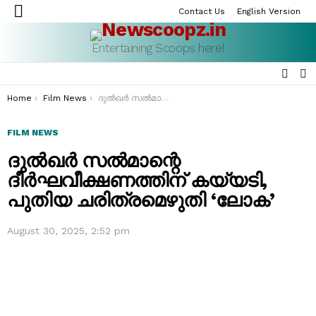
Contact Us
English Version
Menu
Entertaining Scoops here!
SEAR
S
S
You are here:
Home
Film News
ദുൽഖർ സൽമാന്റെ ദീർഘവീക്ഷണത്തിന് കയ്യടി, പുതിയ ചരിത്രമെഴുതി ‘ലോക’
FILM NEWS
ദുൽഖർ സൽമാന്റെ
ദീർഘവീക്ഷണത്തിന് കയ്യടി,
പുതിയ ചരിത്രമെഴുതി ‘ലോക’
August 30, 2025, 2:52 pm