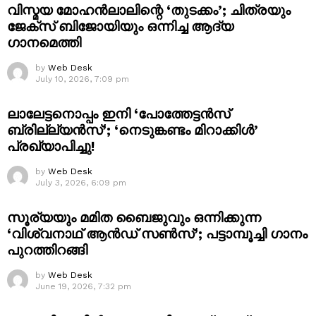
വിസ്മയ മോഹൻലാലിന്റെ ‘തുടക്കം’; ചിത്രയും
ജേക്സ് ബിജോയിയും ഒന്നിച്ച ആദ്യ
ഗാനമെത്തി
by
Web Desk
July 10, 2026, 7:09 pm
ലാലേട്ടനൊപ്പം ഇനി ‘പോത്തേട്ടൻസ്
ബ്രില്ല്യൻസ്’; ‘നെടുങ്കണ്ടം മിറാക്കിൾ’
പ്രഖ്യാപിച്ചു!
by
Web Desk
July 3, 2026, 6:09 pm
സൂര്യയും മമിത ബൈജുവും ഒന്നിക്കുന്ന
‘വിശ്വനാഥ് ആൻഡ് സൺസ്’; പട്ടാമ്പൂച്ചി ഗാനം
പുറത്തിറങ്ങി
by
Web Desk
June 19, 2026, 7:32 pm