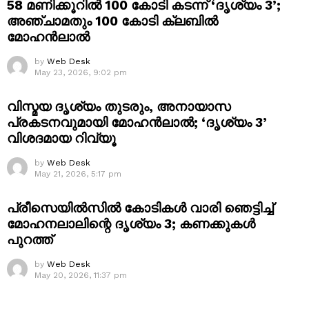
58 മണിക്കൂറിൽ 100 കോടി കടന്ന് ‘ദൃശ്യം 3’;
അഞ്ചാമതും 100 കോടി ക്ലബിൽ
മോഹൻലാൽ
by
Web Desk
May 23, 2026, 9:02 pm
വിസ്മയ ദൃശ്യം തുടരും, അനായാസ
പ്രകടനവുമായി മോഹൻലാൽ; ‘ദൃശ്യം 3’
വിശദമായ റിവ്യൂ
by
Web Desk
May 21, 2026, 5:17 pm
പ്രീസെയിൽസിൽ കോടികൾ വാരി ഞെട്ടിച്ച്
മോഹനലാലിന്റെ ദൃശ്യം 3; കണക്കുകൾ
പുറത്ത്
by
Web Desk
May 20, 2026, 11:37 pm