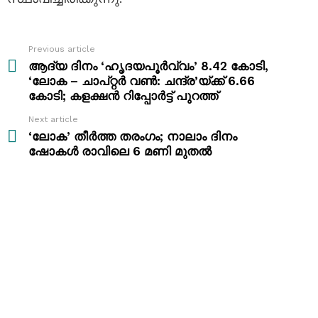
Previous article
See
more
ആദ്യ ദിനം ‘ഹൃദയപൂർവ്വം’ 8.42 കോടി,
‘ലോക – ചാപ്റ്റർ വൺ: ചന്ദ്ര’യ്ക്ക് 6.66
കോടി; കളക്ഷൻ റിപ്പോർട്ട് പുറത്ത്
Next article
‘ലോക’ തീർത്ത തരംഗം; നാലാം ദിനം
ഷോകൾ രാവിലെ 6 മണി മുതൽ