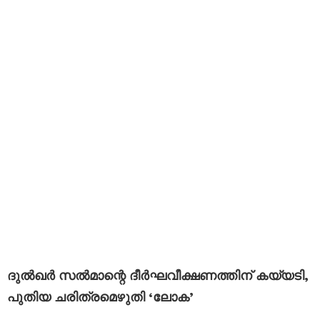
ദുൽഖർ സൽമാന്റെ ദീർഘവീക്ഷണത്തിന് കയ്യടി,
പുതിയ ചരിത്രമെഴുതി ‘ലോക’