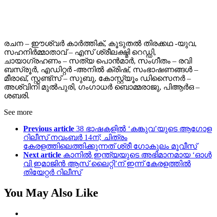
രചന – ഈശ്വർ കാർത്തിക്, കൂടുതൽ തിരക്കഥ -യുവ,
സഹനിർമ്മാതാവ് – എസ് ശ്രീലക്ഷ്മി റെഡ്ഡി,
ചായാഗ്രഹണം – സത്യ പൊൻമാർ, സംഗീതം – രവി
ബസ്രൂർ, എഡിറ്റർ -അനിൽ ക്രിഷ്, സംഭാഷണങ്ങൾ –
മീരാഖ്, സ്റ്റണ്ട്സ് – സുബു, കോസ്റ്റ്യൂം ഡിസൈനർ –
അശ്വിനി മുൽപുരി, ഗംഗാധർ ബൊമ്മരാജു, പിആർഒ –
ശബരി.
See more
Previous article
38 ഭാഷകളിൽ ‘കങ്കുവ’യുടെ ആഗോള
റിലീസ് നവംബർ 14ന്; ചിത്രം
കേരളത്തിലെത്തിക്കുന്നത് ശ്രീ ഗോകുലം മൂവീസ്
Next article
കാനിൽ ഇന്ത്യയുടെ അഭിമാനമായ ‘ഓൾ
വി ഇമാജിൻ ആസ് ലൈറ്റി’ന് ഇന്ന് കേരളത്തിൽ
തിയേറ്റർ റിലീസ്
You May Also Like