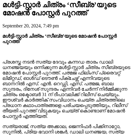
മൾട്ടി-സ്റ്റാർ ചിത്രം ‘സീബ്ര’യുടെ
മോഷൻ പോസ്റ്റർ പുറത്ത്
September 20, 2024, 7:49 pm
മൾട്ടി-സ്റ്റാർ ചിത്രം ‘സീബ്ര’യുടെ മോഷൻ പോസ്റ്റർ
പുറത്ത്
പ്രശസ്ത നടൻ സത്യ ദേവും കന്നഡ താരം ഡാലി
ധനഞ്ജയയും ഒന്നിക്കുന്ന മൾട്ടി-സ്റ്റാർ ചിത്രം സീബ്രയുടെ
മോഷൻ പോസ്റ്റർ പുറത്ത്. പത്മജ ഫിലിംസ് പ്രൈവറ്റ്
ലിമിറ്റഡ്, ഓൾഡ് ടൌൺ പിക്ചേഴ്സ് എന്നിവയുടെ
ബാനറിൽ എസ്. എൻ. റെഡ്ഡി, എസ്. പത്മജ, ബാല
സുന്ദരം, ദിനേശ് സുന്ദരം എന്നിവർ ചേർന്ന് നിർമ്മിക്കുന്ന
ചിത്രം ഒക്ടോബർ 31 ന് ദീപാവലിക്ക് റിലീസ് ചെയ്യും.
ഈശ്വർ കാർത്തിക് സംവിധാനം ചെയ്ത ചിത്രത്തിലെ
പ്രധാന കഥാപാത്രങ്ങളെ പരിചയപ്പെടുത്തിയും, റിലീസ്
തീയതി പുറത്ത് വിടുകയും ചെയ്ത് കൊണ്ടാണ് മോഷൻ
പോസ്റ്റർ എത്തിയത്.
സത്യരാജ്, സത്യ അക്കാല, ജെന്നിഫർ പിക്കിനാറ്റോ,
സുനിൽ, പ്രിയ ഭവാനി ശങ്കർ, ഡാലി ധനഞ്ജയ, സത്യ