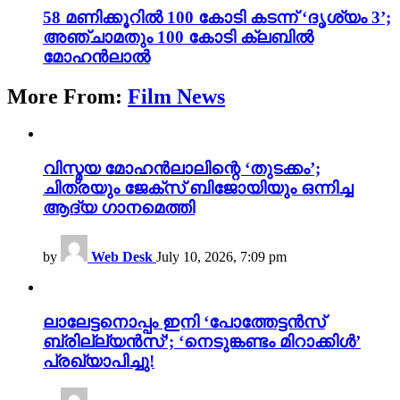
58 മണിക്കൂറിൽ 100 കോടി കടന്ന് ‘ദൃശ്യം 3’;
അഞ്ചാമതും 100 കോടി ക്ലബിൽ
മോഹൻലാൽ
More From:
Film News
വിസ്മയ മോഹൻലാലിന്റെ ‘തുടക്കം’;
ചിത്രയും ജേക്സ് ബിജോയിയും ഒന്നിച്ച
ആദ്യ ഗാനമെത്തി
by
Web Desk
July 10, 2026, 7:09 pm
ലാലേട്ടനൊപ്പം ഇനി ‘പോത്തേട്ടൻസ്
ബ്രില്ല്യൻസ്’; ‘നെടുങ്കണ്ടം മിറാക്കിൾ’
പ്രഖ്യാപിച്ചു!