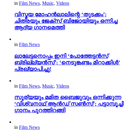
in
Film News
,
Music
,
Videos
വിസ്മയ മോഹൻലാലിന്റെ ‘തുടക്കം’;
ചിത്രയും ജേക്സ് ബിജോയിയും ഒന്നിച്ച
ആദ്യ ഗാനമെത്തി
in
Film News
ലാലേട്ടനൊപ്പം ഇനി ‘പോത്തേട്ടൻസ്
ബ്രില്ല്യൻസ്’; ‘നെടുങ്കണ്ടം മിറാക്കിൾ’
പ്രഖ്യാപിച്ചു!
in
Film News
,
Music
,
Videos
സൂര്യയും മമിത ബൈജുവും ഒന്നിക്കുന്ന
‘വിശ്വനാഥ് ആൻഡ് സൺസ്’; പട്ടാമ്പൂച്ചി
ഗാനം പുറത്തിറങ്ങി
in
Film News