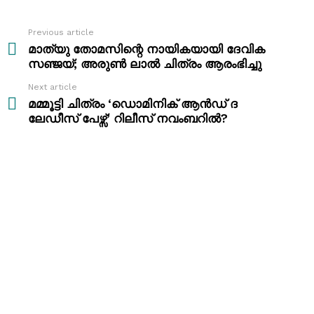
Previous article
See
more
മാത്യു തോമസിന്റെ നായികയായി ദേവിക
സഞ്ജയ്; അരുൺ ലാൽ ചിത്രം ആരംഭിച്ചു
Next article
മമ്മൂട്ടി ചിത്രം ‘ഡൊമിനിക് ആൻഡ് ദ
ലേഡീസ് പേഴ്സ്’ റിലീസ് നവംബറിൽ?