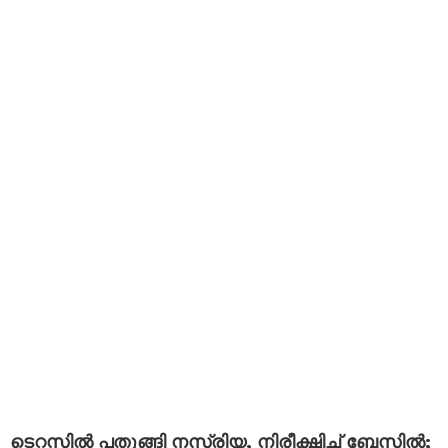
ടെറസിൽ പതുങ്ങി നസ്രിയ, നിരീക്ഷിച്ച് ബേസിൽ;