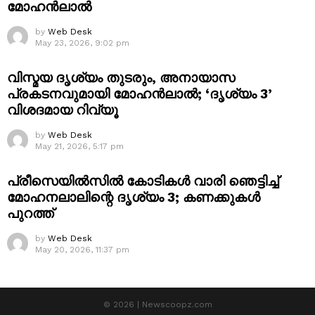
മോഹൻലാൽ
by
Web Desk
May 23, 2026, 9:02 pm
വിസ്മയ ദൃശ്യം തുടരും, അനായാസ
പ്രകടനവുമായി മോഹൻലാൽ; ‘ദൃശ്യം 3’
വിശദമായ റിവ്യൂ
by
Web Desk
May 21, 2026, 5:17 pm
പ്രീസെയിൽസിൽ കോടികൾ വാരി ഞെട്ടിച്ച്
മോഹനലാലിന്റെ ദൃശ്യം 3; കണക്കുകൾ
പുറത്ത്
by
Web Desk
May 20, 2026, 11:37 pm
© 2026 | Newscoopz.com