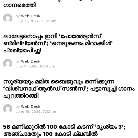
ഗാനമെത്തി
by
Web Desk
July 10, 2026, 7:09 pm
ലാലേട്ടനൊപ്പം ഇനി ‘പോത്തേട്ടൻസ്
ബ്രില്ല്യൻസ്’; ‘നെടുങ്കണ്ടം മിറാക്കിൾ’
പ്രഖ്യാപിച്ചു!
by
Web Desk
July 3, 2026, 6:09 pm
സൂര്യയും മമിത ബൈജുവും ഒന്നിക്കുന്ന
‘വിശ്വനാഥ് ആൻഡ് സൺസ്’; പട്ടാമ്പൂച്ചി ഗാനം
പുറത്തിറങ്ങി
by
Web Desk
June 19, 2026, 7:32 pm
58 മണിക്കൂറിൽ 100 കോടി കടന്ന് ‘ദൃശ്യം 3’;
അഞ്ചാമതും 100 കോടി ക്ലബിൽ