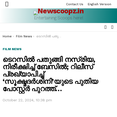
Contact Us
English Version
Menu
Entertaining Scoops here!
SEAR
S
S
You are here:
Home
Film News
ടെറസിൽ പതുങ്ങി നസ്രിയ, നിരീക്ഷിച്ച് ബേസിൽ; റിലീസ് പ്രഖ്യാപിച്ച് ‘സൂക്ഷ്മദര്‍ശിനി’യുടെ പുതിയ പോസ്റ്റർ പുറത്ത്…
FILM NEWS
ടെറസിൽ പതുങ്ങി നസ്രിയ,
നിരീക്ഷിച്ച് ബേസിൽ; റിലീസ്
പ്രഖ്യാപിച്ച്
‘സൂക്ഷ്മദര്‍ശിനി’യുടെ പുതിയ
പോസ്റ്റർ പുറത്ത്…
October 22, 2024, 10:38 pm