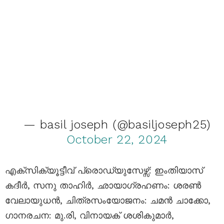
— basil joseph (@basiljoseph25)
October 22, 2024
എക്സിക്യൂട്ടീവ് പ്രൊഡ്യുസേഴ്സ്: ഇംതിയാസ്
കദീർ, സനു താഹിർ, ഛായാഗ്രഹണം: ശരൺ
വേലായുധൻ, ചിത്രസംയോജനം: ചമൻ ചാക്കോ,
ഗാനരചന: മു.രി, വിനായക് ശശികുമാർ,