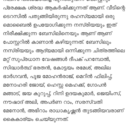
പ്രേക്ഷക ശ്രദ്ധ ആകർഷിക്കുന്നത് ആണ്. വീടിന്റെ
ടെറസിൽ പതുങ്ങിയിരുന്നു രഹസ്യമായി ഒരു
മൊബൈൽ ഉപയോഗിക്കുന്ന നസ്രിയയും ഇത്
നിരീക്ഷിക്കുന്ന ബേസിലിനെയും ആണ് ആണ്
പോസ്റ്ററിൽ കാണാൻ കഴിയുന്നത്. ബേസിലും
നസ്രിയയും ആദ്യമായി ഒന്നിക്കുന്ന ചിത്രത്തിലെ
മറ്റ് സുപ്രധാന വേഷങ്ങൾ ദീപക് പറമ്പോല്‍,
സിദ്ധാർത്ഥ് ഭരതൻ, കോട്ടയം രമേശ്, അഖില
ഭാർഗവൻ, പൂജ മോഹൻരാജ്, മെറിൻ ഫിലിപ്പ്,
മനോഹരി ജോയ്, ഹെസ്സ മെഹക്ക്, ഗോപൻ
മങ്ങാട്, ജയ കുറുപ്പ്, റിനി ഉദയകുമാർ, ജെയിംസ്,
നൗഷാദ് അലി, അപർണ റാം, സരസ്വതി
മേനോൻ, അഭിറാം രാധാകൃഷ്ണൻ തുടങ്ങിയവരാണ്
കൈകാര്യം ചെയ്യുന്നത്.