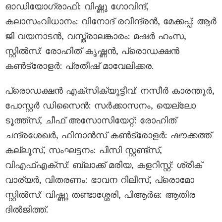
ഓഡിയോഗ്രാഫി: വിഷ്ണു ഗോവിന്ദ്,
കലാസംവിധാനം: വിനോദ് രവീന്ദ്രൻ, മേക്കപ്പ്: ആർ
ജി വയനാടൻ, വസ്ത്രാലങ്കാരം: മഷർ ഹംസ,
സ്റ്റിൽസ്: രോഹിത് കൃഷ്ണൻ, പ്രൊഡക്ഷൻ
കൺട്രോളർ: പ്രതീഷ് മാവേലിക്കര.
പ്രൊഡക്ഷൻ എക്‌സിക്യൂട്ടീവ്: നസീർ കാരന്തൂർ,
പോസ്റ്റർ ഡിസൈൻ: സര്‍ക്കാസനം, യെല്ലോ
ടൂത്ത്സ്, ചീഫ് അസോസിയേറ്റ്: രോഹിത്
ചന്ദ്രശേഖർ, ഫിനാൻസ് കൺട്രോളർ: ഷൗക്കത്ത്
കല്ലൂസ്, സംഘട്ടനം: പിസി സ്റ്റണ്ട്സ്,
വിഎഫ്എക്സ്: ബ്ലാക്ക് മരിയ, കളറിസ്റ്റ്: ശ്രീക്
വാര്യര്‍, വിതരണം: ഭാവന റിലീസ്, പ്രൊമോ
സ്റ്റിൽസ്: വിഷ്ണു തണ്ടാശ്ശേരി, പിആർഒ: ആതിര
ദിൽജിത്ത്.