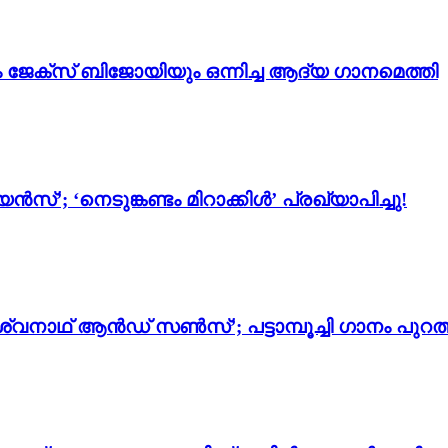
ം ജേക്സ് ബിജോയിയും ഒന്നിച്ച ആദ്യ ഗാനമെത്തി
സ്’; ‘നെടുങ്കണ്ടം മിറാക്കിൾ’ പ്രഖ്യാപിച്ചു!
്വനാഥ് ആൻഡ് സൺസ്’; പട്ടാമ്പൂച്ചി ഗാനം പുറത്