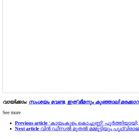
വായിക്കാം:
സംശയം വേണ്ട, ഇത് ഭീമനും കുഞ്ഞാലി മരക്കാറ
See more
Previous article
‘കായംകുളം കൊച്ചുണ്ണി’ പൂര്‍ത്തിയായി; 
Next article
വിൻ ഡീസൽ മുതൽ മമ്മൂട്ടിയും പൃഥ്വിരാജ