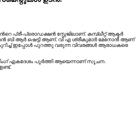
റെ പ്രീ-പ്രൊഡക്ഷൻ സ്റ്റേജിലാണ്‌. കമ്പ്ലീറ്റ് ആക്ടർ
ഖന്‍ ബി ആർ ഷെട്ടി ആണ്. വി എ ശ്രീകുമാർ മേനോൻ ആണ്
റിച്ച് ഇപ്പോൾ പുറത്തു വരുന്ന വിവരങ്ങൾ ആരാധകരെ
സ്റ്റിംഗ് ഏകദേശം പൂർത്തി ആയെന്നാണ് സൂചന.
്ട്.