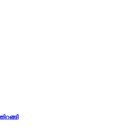
തിറങ്ങി