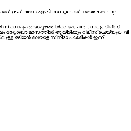
 മോഹൻലാൽ ഉടൻ തന്നെ എം ടി വാസുദേവൻ നായരേ കാണും
ിലീസിനൊപ്പം രണ്ടാമൂഴത്തിന്‍റെ മോഷൻ ടീസറും റിലീസ്
ം ഒക്ടോബർ മാസത്തിൽ ആയിരിക്കും റിലീസ് ചെയ്യുക. വി
ിലുള്ള ഒടിയൻ മലയാള സിനിമാ പ്രേമികൾ ഇന്ന്