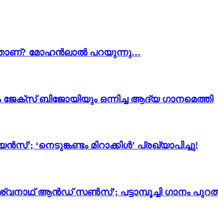
 എന്താണ്? മോഹൻലാൽ പറയുന്നു…
ം ജേക്സ് ബിജോയിയും ഒന്നിച്ച ആദ്യ ഗാനമെത്തി
സ്’; ‘നെടുങ്കണ്ടം മിറാക്കിൾ’ പ്രഖ്യാപിച്ചു!
്വനാഥ് ആൻഡ് സൺസ്’; പട്ടാമ്പൂച്ചി ഗാനം പുറത്