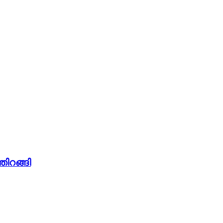
തിറങ്ങി