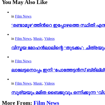
You May Also Like
in
Film News
‘രണ്ടാമൂഴ’ത്തിന്‍റെ ഇപ്പോഴത്തെ സ്ഥിതി
in
Film News
,
Music
,
Videos
വിസ്മയ മോഹൻലാലിന്റെ ‘തുടക്കം’; ചിത്രയു
in
Film News
ലാലേട്ടനൊപ്പം ഇനി ‘പോത്തേട്ടൻസ് ബ്രില്ല്യൻ
in
Film News
,
Music
,
Videos
സൂര്യയും മമിത ബൈജുവും ഒന്നിക്കുന്ന ‘വിശ
More From:
Film News