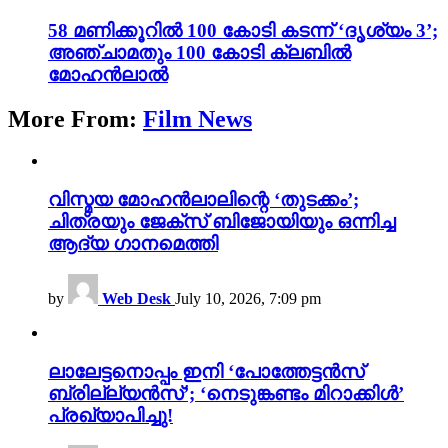
58 മണിക്കൂറിൽ 100 കോടി കടന്ന് ‘ദൃശ്യം 3’;
അഞ്ചാമതും 100 കോടി ക്ലബിൽ
മോഹൻലാൽ
More From:
Film News
വിസ്മയ മോഹൻലാലിന്റെ ‘തുടക്കം’;
ചിത്രയും ജേക്സ് ബിജോയിയും ഒന്നിച്ച
ആദ്യ ഗാനമെത്തി
by
Web Desk
July 10, 2026, 7:09 pm
ലാലേട്ടനൊപ്പം ഇനി ‘പോത്തേട്ടൻസ്
ബ്രില്ല്യൻസ്’; ‘നെടുങ്കണ്ടം മിറാക്കിൾ’
പ്രഖ്യാപിച്ചു!