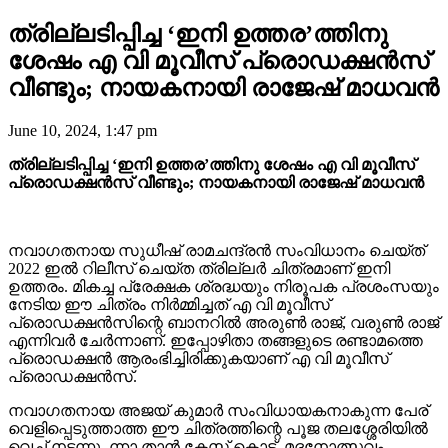
ത്രില്ലടിപ്പിച്ച ‘ഇനി ഉത്തര’ത്തിനു
ശേഷം എ വി മൂവീസ് പ്രൊഡക്ഷന്‍സ്
വീണ്ടും; നായകനായി രാജേഷ് മാധവൻ
June 10, 2024, 1:47 pm
ത്രില്ലടിപ്പിച്ച ‘ഇനി ഉത്തര’ത്തിനു ശേഷം എ വി മൂവീസ്
പ്രൊഡക്ഷന്‍സ് വീണ്ടും; നായകനായി രാജേഷ് മാധവൻ
നവാഗതനായ സുധീഷ് രാമചന്ദ്രൻ സംവിധാനം ചെയ്ത്
2022 ഇൽ റിലീസ് ചെയ്ത ത്രില്ലർ ചിത്രമാണ് ഇനി
ഉത്തരം. മികച്ച പ്രേക്ഷക ശ്രദ്ധയും നിരൂപക പ്രശംസയും
നേടിയ ഈ ചിത്രം നിർമ്മിച്ചത് എ വി മൂവീസ്
പ്രൊഡക്ഷൻസിന്റെ ബാനറിൽ അരുൺ രാജ്, വരുൺ രാജ്
എന്നിവർ ചേർന്നാണ്. ഇപ്പോഴിതാ തങ്ങളുടെ രണ്ടാമത്തെ
പ്രൊഡക്ഷൻ ആരംഭിച്ചിരിക്കുകയാണ് എ വി മൂവീസ്
പ്രൊഡക്ഷൻസ്.
നവാഗതനായ അജയ് കുമാര്‍ സംവിധായകനാകുന്ന പേര്
വെളിപ്പെടുത്താത്ത ഈ ചിത്രത്തിന്റെ പൂജ തലശ്ശേരിയില്‍
വെച്ച് നടന്നു. ന്നാ താൻ കേസ് കൊട്, മദനോത്സവം,