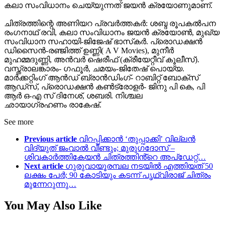
കലാ സംവിധാനം ചെയ്യുന്നത് ജയന്‍ ക്രയോണുമാണ്.
ചിത്രത്തിന്റെ അണിയറ പ്രവർത്തകർ: ശബ്ദ രൂപകല്‍പന
രംഗനാഥ് രവി, കലാ സംവിധാനം ജയന്‍ ക്രയോൺ, മുഖ്യ
സംവിധാന സഹായി-ജിജേഷ് ഭാസ്‌കര്‍. പ്രൊഡക്ഷന്‍
ഡിസൈന്‍-രഞ്ജിത്ത് ഉണ്ണി( A V Movies), മുനീര്‍
മുഹമ്മദുണ്ണി, അന്‍വര്‍ ഷെരീഫ് (ക്രീയേറ്റീവ് കൂലീസ്).
വസ്ത്രാലങ്കാരം- ഗഫൂര്‍, ചമയം-ജിതേഷ് പൊയ്യ.
മാര്‍ക്കറ്റിംഗ് ആന്‍ഡ് ബ്രാന്‍ഡിംഗ്- റാബിറ്റ് ബോക്‌സ്
ആഡ്സ്, പ്രൊഡക്ഷന്‍ കണ്‍ട്രോളര്‍- ജിനു പി കെ, പി
ആര്‍ ഒ-എ സ് ദിനേശ്, ശബരി. നിശ്ചല
ഛായാഗ്രഹണം രാകേഷ്.
See more
Previous article
വിറപ്പിക്കാൻ ‘തുപ്പാക്കി’ വില്ലൻ
വിദ്യുത് ജംവാൽ വീണ്ടും; മുരുഗദോസ് –
ശിവകാർത്തികേയൻ ചിത്രത്തിൻ്റെ അപ്ഡേറ്റ്…
Next article
ഗുരുവായൂരമ്പല നടയിൽ എത്തിയത് 50
ലക്ഷം പേർ; 90 കോടിയും കടന്ന് പൃഥ്വിരാജ് ചിത്രം
മുന്നേറുന്നു…
You May Also Like