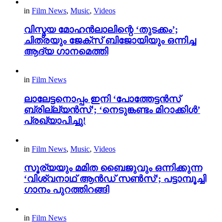
in
Film News
,
Music
,
Videos
വിസ്മയ മോഹൻലാലിന്റെ ‘തുടക്കം’;
ചിത്രയും ജേക്സ് ബിജോയിയും ഒന്നിച്ച
ആദ്യ ഗാനമെത്തി
in
Film News
ലാലേട്ടനൊപ്പം ഇനി ‘പോത്തേട്ടൻസ്
ബ്രില്ല്യൻസ്’; ‘നെടുങ്കണ്ടം മിറാക്കിൾ’
പ്രഖ്യാപിച്ചു!
in
Film News
,
Music
,
Videos
സൂര്യയും മമിത ബൈജുവും ഒന്നിക്കുന്ന
‘വിശ്വനാഥ് ആൻഡ് സൺസ്’; പട്ടാമ്പൂച്ചി
ഗാനം പുറത്തിറങ്ങി
in
Film News