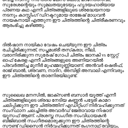
സുരേശന്റെയും സുമലതയുടേയും ഹൃദയഹാരിയായ
പ്രണയ കഥ എന്നീ ചിത്രങ്ങളിലൂടെ ശ്രദ്ധേയനായ
നടനും കാസ്റ്റിംഗ് ഡിറക്ടറുമായ രാജേഷ് മാധവൻ
നായകനായി എത്തുന്ന ഈ ചിത്രത്തിന്റെ ചിത്രീകരണവും
ആരംഭിച്ചു കഴിഞ്ഞു.
ദിൽഷാന നായികാ വേഷം ചെയ്യുന്ന ഈ ചിത്രം
രചിച്ചിരിക്കുന്നത്, സപ്തമശ്രീ തസ്‌കരാഃ, നീലി,
വരാനിരിക്കുന്ന സുരേഷ് ഗോപി ചിത്രം ജാനകി vs സ്റ്റേറ്റ്
ഓഫ് കേരള എന്നീ ചിത്രങ്ങളുടെ അണിയറയില്‍
പ്രവര്‍ത്തിച്ച മുനീര്‍ മുഹമ്മദുണ്ണിയാണ്. അന്‍വര്‍ ഷെരീഫ്,
രാജ് ബാല്‍, ശ്രവണ, നാദിറ, അമ്പിളി അമ്പാലി എന്നിവരും
ഈ ചിത്രത്തിന്റെ താരനിരയിലുണ്ട്.
സുലൈഖ മനസില്‍, ജാക്‌സണ്‍ ബസാര്‍ യൂത്ത് എന്നീ
ചിത്രങ്ങളിലൂടെ ശ്രദ്ധ നേടിയ കണ്ണന്‍ പട്ടേരി കാമറ
ചലിപ്പിക്കുന്ന ഈ ചിത്രത്തിന് എഡിറ്റിംഗ് നിർവഹിക്കുന്നത്
സംസ്ഥാന ചലച്ചിത്ര അവാർഡ് ജേതാവായ നിഷാദ്
യൂസഫ് ആണ്. പ്രശസ്ത സംഗീത സംവിധായകൻ
ബിജിബാല്‍ സംഗീതമൊരുക്കുന്ന ഈ ചിത്രത്തിന്റെ
സൗണ്ട് ഡിസൈൻ നിർവഹിക്കുന്നത് രംഗനാഥ് രവിയും,