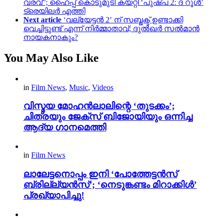
വരവ്”; ഹൈപ്പ് കൊടുമുടി കയറ്റി ‘പുഷ്പ 2: ദ റൂൾ’
ട്രെയിലർ എത്തി
Next article
‘വല്യേട്ടൻ 2’ ന് സബ്ജക്ട് ഉണ്ടാക്കി
വെച്ചിട്ടുണ്ട് എന്ന് നിർമ്മാതാവ്; ദുൽഖർ സൽമാൻ
നായകനാകും?
You May Also Like
in
Film News
,
Music
,
Videos
വിസ്മയ മോഹൻലാലിന്റെ ‘തുടക്കം’;
ചിത്രയും ജേക്സ് ബിജോയിയും ഒന്നിച്ച
ആദ്യ ഗാനമെത്തി
in
Film News
ലാലേട്ടനൊപ്പം ഇനി ‘പോത്തേട്ടൻസ്
ബ്രില്ല്യൻസ്’; ‘നെടുങ്കണ്ടം മിറാക്കിൾ’
പ്രഖ്യാപിച്ചു!