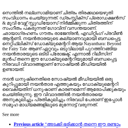
സെന്തിൽ നല്ലസാമിയാണ് ചിത്രം തിരക്കഥയെഴുതി
സംവിധാനം ചെയ്യുന്നത്. ഡ്രംസ്റ്റിക്സ് പ്രൊഡക്ഷൻസ്
& മൂവി വേഴ്സ് സ്റ്റുഡിയോസ് നിർമ്മിക്കുന്ന ചിത്രത്തിന്
സംഗീതം പകരുന്നത് ഗോവിന്ദ് വസന്തയാണ്.
ഛായാഗ്രഹണം ഗൗതം രാജേന്ദ്രൻ, എഡിറ്റിംഗ് പ്രവീൺ
ആന്റണി. നയൻതാരയുടെ കല്യാണവുമായി ബന്ധപ്പെട്ട
നെറ്റ്ഫ്ലിക്സ് ഡോക്യുമെന്ററി ആയ Nayanthara: Beyond
the Fairy Tale ആണ് ഏറ്റവും ഒടുവിലായി പുറത്തിറങ്ങിയ
നയൻതാരയുടെ ഒടിടി പ്രോജക്ട്. എന്നാൽ റിലീസിന്
മുൻപ് തന്നെ ഈ ഡോക്യൂമെന്ററിയുമായി ബന്ധപ്പെട്ട
നിരവധി വിവാദങ്ങളാണ് സോഷ്യൽ മീഡിയയിൽ
ഉണ്ടായത്.
നടൻ ധനുഷിനെതിരെ സോഷ്യൽ മീഡിയയിൽ ഒരു
കുറിപ്പുമായി നയൻ‌താര എത്തുകയും ഡോക്യുമെന്ററി
വൈകിയതിന് ധനുഷാണ് കാരണമെന്ന് ആരോപിക്കുകയും
ചെയ്തിരുന്നു. ഈ വിവാദത്തിൽ നയൻതാരയെ
അനുകൂലിച്ചും പ്രതികൂലിച്ചും നിരവധി പേരാണ് ഇപ്പോൾ
സമൂഹ മാധ്യമങ്ങളിലൂടെ മുന്നോട്ട് വരുന്നത്.
See more
Previous article
“അടക്കി ഭരിക്കാൻ തന്നെ ഈ രണ്ടാം