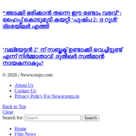
“അടക്കി ഭരിക്കാൻ തന്നെ ഈ രണ്ടാം വരവ്”;
ഹൈപ്പ് കൊടുമുടി കയറ്റി ‘പുഷ്പ 2: ദ റൂൾ’
ട്രെയിലർ എത്തി
‘വല്യേട്ടൻ 2’ ന് സബ്ജക്ട് ഉണ്ടാക്കി വെച്ചിട്ടുണ്ട്
എന്ന് നിർമ്മാതാവ്; ദുൽഖർ സൽമാൻ
നായകനാകും?
© 2026 | Newscoopz.com
About Us
Contact Us
Privacy Policy For Newscoopz.in
Back to Top
Close
Search for:
Search
Home
Film News