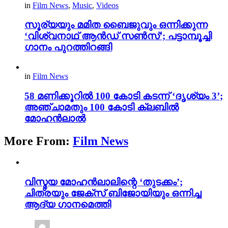
in
Film News
,
Music
,
Videos
സൂര്യയും മമിത ബൈജുവും ഒന്നിക്കുന്ന
‘വിശ്വനാഥ് ആൻഡ് സൺസ്’; പട്ടാമ്പൂച്ചി
ഗാനം പുറത്തിറങ്ങി
in
Film News
58 മണിക്കൂറിൽ 100 കോടി കടന്ന് ‘ദൃശ്യം 3’;
അഞ്ചാമതും 100 കോടി ക്ലബിൽ
മോഹൻലാൽ
More From:
Film News
വിസ്മയ മോഹൻലാലിന്റെ ‘തുടക്കം’;
ചിത്രയും ജേക്സ് ബിജോയിയും ഒന്നിച്ച
ആദ്യ ഗാനമെത്തി