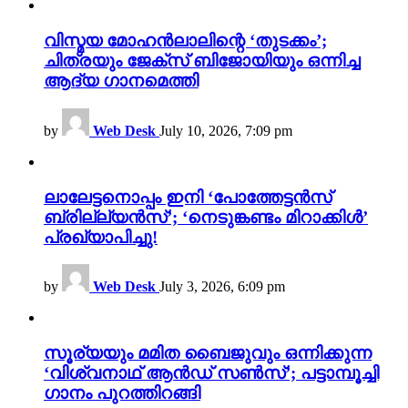
വിസ്മയ മോഹൻലാലിന്റെ ‘തുടക്കം’;
ചിത്രയും ജേക്സ് ബിജോയിയും ഒന്നിച്ച
ആദ്യ ഗാനമെത്തി
by
Web Desk
July 10, 2026, 7:09 pm
ലാലേട്ടനൊപ്പം ഇനി ‘പോത്തേട്ടൻസ്
ബ്രില്ല്യൻസ്’; ‘നെടുങ്കണ്ടം മിറാക്കിൾ’
പ്രഖ്യാപിച്ചു!
by
Web Desk
July 3, 2026, 6:09 pm
സൂര്യയും മമിത ബൈജുവും ഒന്നിക്കുന്ന
‘വിശ്വനാഥ് ആൻഡ് സൺസ്’; പട്ടാമ്പൂച്ചി
ഗാനം പുറത്തിറങ്ങി