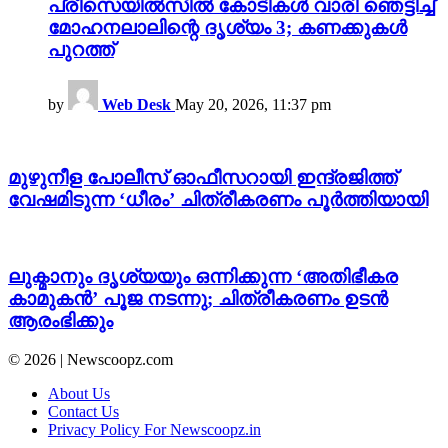
പ്രീസെയിൽസിൽ കോടികൾ വാരി ഞെട്ടിച്ച്
മോഹനലാലിന്റെ ദൃശ്യം 3; കണക്കുകൾ
പുറത്ത്
by
Web Desk
May 20, 2026, 11:37 pm
മുഴുനീള പോലീസ് ഓഫീസറായി ഇന്ദ്രജിത്ത്
വേഷമിടുന്ന ‘ധീരം’ ചിത്രീകരണം പൂർത്തിയായി
ലുക്മാനും ദൃശ്യയും ഒന്നിക്കുന്ന ‘അതിഭീകര
കാമുകൻ’ പൂജ നടന്നു; ചിത്രീകരണം ഉടൻ
ആരംഭിക്കും
© 2026 | Newscoopz.com
About Us
Contact Us
Privacy Policy For Newscoopz.in