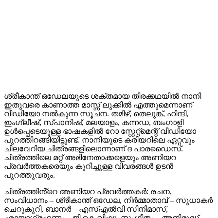
ശ്രീകാന്ത് ഒഡേലയുടെ ശക്തമായ തിരക്കഥയിൽ നാനി
ഇതുവരെ കാണാത്ത മാസ്സ് ലുക്കിൽ എത്തുമെന്നാണ്
വീഡിയോ നൽകുന്ന സൂചന. തമിഴ്, തെലുങ്ക്, ഹിന്ദി,
ഇംഗ്ലീഷ്, സ്പാനിഷ്, മലയാളം, കന്നഡ, ബംഗാളി
ഉൾപ്പെടെയുള്ള ഭാഷകളിൽ റോ സ്റ്റേറ്റ്മെന്റ് വീഡിയോ
പുറത്തിറങ്ങിയിട്ടുണ്ട്. നാനിയുടെ കരിയറിലെ ഏറ്റവും
ചിലവേറിയ ചിത്രങ്ങളിലൊന്നാണ് ദ പാരഡൈസ്.
ചിത്രത്തിലെ മറ്റ് അഭിനേതാക്കളെയും അണിയറ
പ്രവർത്തകരെയും കുറിച്ചുള്ള വിവരങ്ങൾ ഉടൻ
പുറത്തുവരും.
ചിത്രത്തിൻ്റെ അണിയറ പ്രവർത്തകർ: രചന,
സംവിധാനം – ശ്രീകാന്ത് ഒഡേല, നിർമ്മാതാവ് – സുധാകർ
ചെറുകുറി, ബാനർ – എസ്എൽവി സിനിമാസ്,
ഛായാഗ്രഹണം – ജി കെ വിഷ്ണു, സംഗീതം – അനിരുദ്ധ്