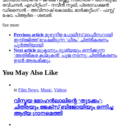
രവിചന്ദർ, എഡിറ്റിംഗ് – നവീൻ നൂലി, പ്രൊഡക്ഷൻ
ഡിസൈൻ – അവിനാഷ് കൊല്ല, മാർക്കറ്റിംഗ് – ഫസ്റ്റ്
ഷോ, പിആർഒ – ശബരി.
See more
Previous article
മുഴുനീള പോലീസ് ഓഫീസറായി
ഇന്ദ്രജിത്ത് വേഷമിടുന്ന ‘ധീരം’ ചിത്രീകരണം
പൂർത്തിയായി
Next article
ലുക്മാനും ദൃശ്യയും ഒന്നിക്കുന്ന
‘അതിഭീകര കാമുകൻ’ പൂജ നടന്നു; ചിത്രീകരണം
ഉടൻ ആരംഭിക്കും
You May Also Like
in
Film News
,
Music
,
Videos
വിസ്മയ മോഹൻലാലിന്റെ ‘തുടക്കം’;
ചിത്രയും ജേക്സ് ബിജോയിയും ഒന്നിച്ച
ആദ്യ ഗാനമെത്തി