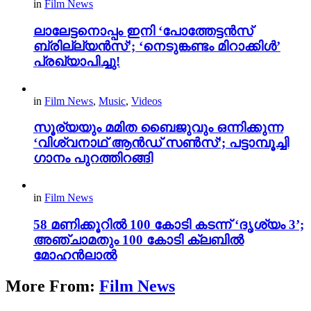
in
Film News
ലാലേട്ടനൊപ്പം ഇനി ‘പോത്തേട്ടൻസ്
ബ്രില്ല്യൻസ്’; ‘നെടുങ്കണ്ടം മിറാക്കിൾ’
പ്രഖ്യാപിച്ചു!
in
Film News
,
Music
,
Videos
സൂര്യയും മമിത ബൈജുവും ഒന്നിക്കുന്ന
‘വിശ്വനാഥ് ആൻഡ് സൺസ്’; പട്ടാമ്പൂച്ചി
ഗാനം പുറത്തിറങ്ങി
in
Film News
58 മണിക്കൂറിൽ 100 കോടി കടന്ന് ‘ദൃശ്യം 3’;
അഞ്ചാമതും 100 കോടി ക്ലബിൽ
മോഹൻലാൽ
More From:
Film News