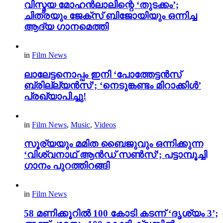
വിസ്മയ മോഹൻലാലിന്റെ ‘തുടക്കം’;
ചിത്രയും ജേക്സ് ബിജോയിയും ഒന്നിച്ച
ആദ്യ ഗാനമെത്തി
in
Film News
ലാലേട്ടനൊപ്പം ഇനി ‘പോത്തേട്ടൻസ്
ബ്രില്ല്യൻസ്’; ‘നെടുങ്കണ്ടം മിറാക്കിൾ’
പ്രഖ്യാപിച്ചു!
in
Film News
,
Music
,
Videos
സൂര്യയും മമിത ബൈജുവും ഒന്നിക്കുന്ന
‘വിശ്വനാഥ് ആൻഡ് സൺസ്’; പട്ടാമ്പൂച്ചി
ഗാനം പുറത്തിറങ്ങി
in
Film News
58 മണിക്കൂറിൽ 100 കോടി കടന്ന് ‘ദൃശ്യം 3’;