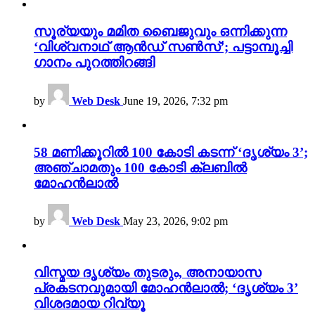
സൂര്യയും മമിത ബൈജുവും ഒന്നിക്കുന്ന
‘വിശ്വനാഥ് ആൻഡ് സൺസ്’; പട്ടാമ്പൂച്ചി
ഗാനം പുറത്തിറങ്ങി
by
Web Desk
June 19, 2026, 7:32 pm
58 മണിക്കൂറിൽ 100 കോടി കടന്ന് ‘ദൃശ്യം 3’;
അഞ്ചാമതും 100 കോടി ക്ലബിൽ
മോഹൻലാൽ
by
Web Desk
May 23, 2026, 9:02 pm
വിസ്മയ ദൃശ്യം തുടരും, അനായാസ
പ്രകടനവുമായി മോഹൻലാൽ; ‘ദൃശ്യം 3’
വിശദമായ റിവ്യൂ