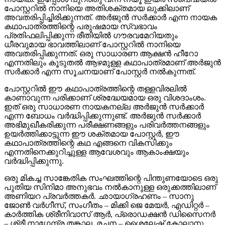
പോസ്റ്ററിൽ നാനിയെ അതിശക്തമായ ലുക്കിലാണ്
അവതരിപ്പിച്ചിരിക്കുന്നത്. അർജുൻ സർക്കാർ എന്ന നായക
കഥാപാത്രത്തിന്റെ പരുഷമായ സ്വഭാവം
പ്രതിഫലിപ്പിക്കുന്ന രീതിയിൽ ഗൗരവമേറിയതും
ധീരവുമായ ഭാവത്തിലാണ് പോസ്റ്ററിൽ നാനിയെ
അവതരിപ്പിക്കുന്നത്. ഒരു സാധാരണ ആക്ഷൻ ഹീറോ
എന്നതിലും കൂടുതൽ ആഴമുള്ള കഥാപാത്രമാണ് അർജുൻ
സർക്കാർ എന്ന സൂചനയാണ് പോസ്റ്റർ നൽകുന്നത്.
പോസ്റ്ററിൽ ഈ കഥാപാത്രത്തിന്റെ തള്ളവിരലിൽ
കാണാവുന്ന പരിക്കാണ് ശ്രദ്ധേയമായ ഒരു വിശദാംശം.
ഇത് ഒരു സാധാരണ നായകനല്ല അർജുൻ സർക്കാർ
എന്ന ബോധം വർദ്ധിപ്പിക്കുന്നുണ്ട്. അർജുൻ സർക്കാർ
അഭിമുഖീകരിക്കുന്ന പരീക്ഷണങ്ങളും പരിവർത്തനങ്ങളും
ഉയർത്തിക്കാട്ടുന്ന ഈ ശക്തമായ പോസ്റ്റർ, ഈ
കഥാപാത്രത്തിന്റെ കഥ എങ്ങനെ വികസിക്കും
എന്നതിനെക്കുറിച്ചുള്ള ആവേശവും ആകാംക്ഷയും
വർദ്ധിപ്പിക്കുന്നു.
ഒരു മികച്ച സാങ്കേതിക സംഘത്തിന്റെ പിന്തുണയോടെ ഒരു
പുതിയ സിനിമാ അനുഭവം നൽകാനുള്ള ഒരുക്കത്തിലാണ്
അണിയറ പ്രവർത്തകർ. ഛായാഗ്രഹണം – സാനു
ജോൺ വർഗീസ്, സംഗീതം – മിക്കി ജെ മേയർ, എഡിറ്റർ –
കാർത്തിക ശ്രീനിവാസ് ആർ, പ്രൊഡക്ഷൻ ഡിസൈനർ
– ശ്രീ നാഗേന്ദ്ര തങ്കാല, രചന – ശൈലേഷ് കോലാനു,