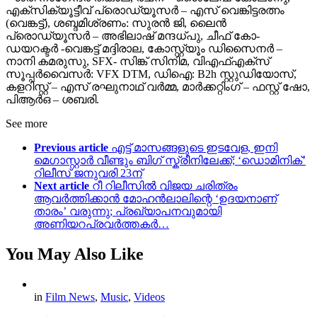
എക്സിക്യൂട്ടീവ് പ്രൊഡ്യൂസർ – എസ് വെങ്കിട്ടരത്നം
(വെങ്കട്ട്), ശബ്ദമിശ്രണം: സുരൻ ജി, ലൈൻ
പ്രൊഡ്യൂസർ – അഭിലാഷ് മന്ദധ്പു, ചീഫ് കോ-
ഡയറക്ടർ -വെങ്കട്ട് മദ്ദിരാല, കോസ്റ്റ്യൂം ഡിസൈനർ –
നാനി കമരുസു, SFX- സിങ്ക് സിനിമ, വിഎഫ്എക്സ്
സൂപ്പർവൈസർ: VFX DTM, ഡിഐ: B2h സ്റ്റുഡിയോസ്,
കളറിസ്റ്റ് – എസ് രഘുനാഥ് വർമ്മ, മാർക്കറ്റിംഗ് – ഫസ്റ്റ് ഷോ,
പിആർഒ – ശബരി.
See more
Previous article
എട്ട് മാസങ്ങളുടെ ഇടവേള, ഇനി
മെഗാസ്റ്റാർ വീണ്ടും ബിഗ് സ്ക്രീനിലേക്ക്; ‘ഡൊമിനിക്’
റിലീസ് ജനുവരി 23ന്
Next article
റീ റിലീസിൽ വിജയ ചരിത്രം
ആവർത്തിക്കാൻ മോഹൻലാലിന്റെ ‘ഉദയനാണ്
താരം’ വരുന്നു; പ്രഖ്യാപനവുമായി
അണിയറപ്രവർത്തകർ…
You May Also Like
in
Film News
,
Music
,
Videos