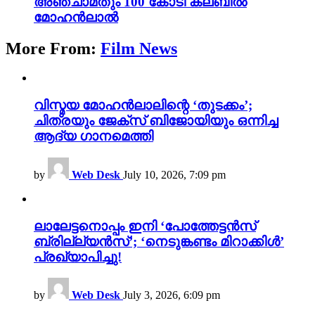
അഞ്ചാമതും 100 കോടി ക്ലബിൽ
മോഹൻലാൽ
More From:
Film News
വിസ്മയ മോഹൻലാലിന്റെ ‘തുടക്കം’;
ചിത്രയും ജേക്സ് ബിജോയിയും ഒന്നിച്ച
ആദ്യ ഗാനമെത്തി
by
Web Desk
July 10, 2026, 7:09 pm
ലാലേട്ടനൊപ്പം ഇനി ‘പോത്തേട്ടൻസ്
ബ്രില്ല്യൻസ്’; ‘നെടുങ്കണ്ടം മിറാക്കിൾ’
പ്രഖ്യാപിച്ചു!
by
Web Desk
July 3, 2026, 6:09 pm