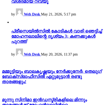
വിശദമായ റിവ്യൂ
by
Web Desk
May 21, 2026, 5:17 pm
പ്രീസെയിൽസിൽ കോടികൾ വാരി ഞെട്ടിച്ച്
മോഹനലാലിന്റെ ദൃശ്യം 3; കണക്കുകൾ
പുറത്ത്
by
Web Desk
May 20, 2026, 11:37 pm
മമ്മൂട്ടിയും ബാലകൃഷ്ണയും നേർക്കുനേർ; തെലുഗ്
ബോക്സ്ഓഫീസിൽ ഏറ്റുമുട്ടാൻ രണ്ടു
താരങ്ങളും!
മൂന്നു സിനിമാ ഇൻഡസ്ട്രികളിലെ മിന്നും
താരങ്ങൾക്ക് മോഹൻലാലിന്‍റെ