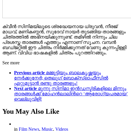
ക്വീൻ സിനിമയിലൂടെ ശ്രദ്ധേയനായ ധ്രുവൻ, നീരജ്
മാധവ്, മണികണ്ഠൻ, സുദേവ് നായർ തുടങ്ങിയ താരങ്ങളും
ചിത്രത്തിൽ അഭിനയിക്കുന്നുണ്ട്. തമിഴിൽ നിന്നും ചില
പ്രശസ്ത താരങ്ങൾ എത്തും എന്നാണ് സൂചന. വമ്പൻ
ബഡ്ജറ്റിൽ ഈ ചിത്രം നിർമ്മിക്കുന്നത് വേണു കുന്നപ്പിള്ളി
ആണ്. വിവിധ ഭാഷകളിൽ ചിത്രം പുറത്തിറങ്ങും.
See more
Previous article
മമ്മൂട്ടിയും ബാലകൃഷ്ണയും
നേർക്കുനേർ; തെലുഗ് ബോക്സ്ഓഫീസിൽ
ഏറ്റുമുട്ടാൻ രണ്ടു താരങ്ങളും!
Next article
മൂന്നു സിനിമാ ഇൻഡസ്ട്രികളിലെ മിന്നും
താരങ്ങൾക്ക് മോഹൻലാലിന്‍റെ ‘ആരോഗ്യപരമായ’
വെല്ലുവിളി!
You May Also Like
in
Film News
,
Music
,
Videos