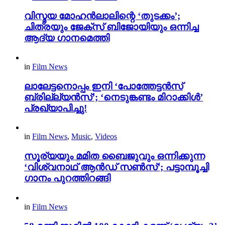
വിസ്മയ മോഹൻലാലിന്റെ ‘തുടക്കം’;
ചിത്രയും ജേക്സ് ബിജോയിയും ഒന്നിച്ച
ആദ്യ ഗാനമെത്തി
in
Film News
ലാലേട്ടനൊപ്പം ഇനി ‘പോത്തേട്ടൻസ്
ബ്രില്ല്യൻസ്’; ‘നെടുങ്കണ്ടം മിറാക്കിൾ’
പ്രഖ്യാപിച്ചു!
in
Film News
,
Music
,
Videos
സൂര്യയും മമിത ബൈജുവും ഒന്നിക്കുന്ന
‘വിശ്വനാഥ് ആൻഡ് സൺസ്’; പട്ടാമ്പൂച്ചി
ഗാനം പുറത്തിറങ്ങി
in
Film News