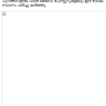
പുറത്തിറക്കിയ ഫാൻ മെയ്ഡ് പോസ്റ്ററുകളിലും ഈ വേഷം
സ്ഥാനം പിടിച്ചു കഴിഞ്ഞു.