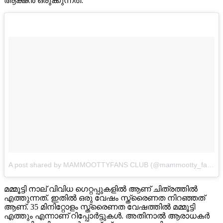
ആക്ഷൻ ഒരുക്കുന്നത്.
A post shared by MAMMOOTTYFANS CLUB (@mammootty_fansclub)
മമ്മൂട്ടി നാല് വിവിധ ഗെറ്റപ്പുകളിൽ ആണ് ചിത്രത്തിൽ
എത്തുന്നത്. ഇതില്‍ ഒരു വേഷം സ്ത്രൈണത നിറഞ്ഞത്‌
ആണ്. 35 മിനിറ്റോളം സ്ത്രൈണത വേഷത്തിൽ മമ്മൂട്ടി
എത്തും എന്നാണ് റിപ്പോർട്ടുകൾ. അതിനാൽ ആരാധകർ