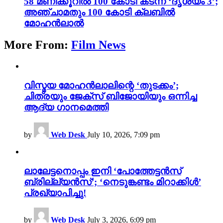
58 മണിക്കൂറിൽ 100 കോടി കടന്ന് ‘ദൃശ്യം 3’;
അഞ്ചാമതും 100 കോടി ക്ലബിൽ
മോഹൻലാൽ
More From:
Film News
വിസ്മയ മോഹൻലാലിന്റെ ‘തുടക്കം’;
ചിത്രയും ജേക്സ് ബിജോയിയും ഒന്നിച്ച
ആദ്യ ഗാനമെത്തി
by
Web Desk
July 10, 2026, 7:09 pm
ലാലേട്ടനൊപ്പം ഇനി ‘പോത്തേട്ടൻസ്
ബ്രില്ല്യൻസ്’; ‘നെടുങ്കണ്ടം മിറാക്കിൾ’
പ്രഖ്യാപിച്ചു!
by
Web Desk
July 3, 2026, 6:09 pm