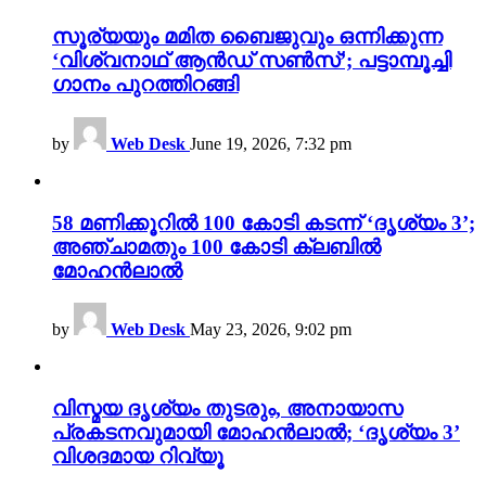
സൂര്യയും മമിത ബൈജുവും ഒന്നിക്കുന്ന
‘വിശ്വനാഥ് ആൻഡ് സൺസ്’; പട്ടാമ്പൂച്ചി
ഗാനം പുറത്തിറങ്ങി
by
Web Desk
June 19, 2026, 7:32 pm
58 മണിക്കൂറിൽ 100 കോടി കടന്ന് ‘ദൃശ്യം 3’;
അഞ്ചാമതും 100 കോടി ക്ലബിൽ
മോഹൻലാൽ
by
Web Desk
May 23, 2026, 9:02 pm
വിസ്മയ ദൃശ്യം തുടരും, അനായാസ
പ്രകടനവുമായി മോഹൻലാൽ; ‘ദൃശ്യം 3’
വിശദമായ റിവ്യൂ