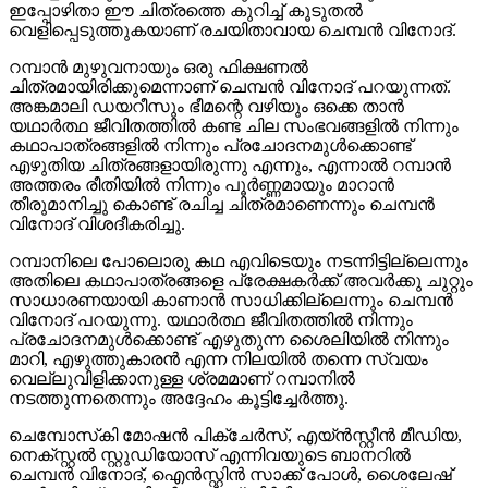
ഇപ്പോഴിതാ ഈ ചിത്രത്തെ കുറിച്ച് കൂടുതൽ
വെളിപ്പെടുത്തുകയാണ് രചയിതാവായ ചെമ്പൻ വിനോദ്.
റമ്പാൻ മുഴുവനായും ഒരു ഫിക്ഷണൽ
ചിത്രമായിരിക്കുമെന്നാണ് ചെമ്പൻ വിനോദ് പറയുന്നത്.
അങ്കമാലി ഡയറീസും ഭീമന്റെ വഴിയും ഒക്കെ താൻ
യഥാർത്ഥ ജീവിതത്തിൽ കണ്ട ചില സംഭവങ്ങളിൽ നിന്നും
കഥാപാത്രങ്ങളിൽ നിന്നും പ്രചോദനമുൾക്കൊണ്ട്
എഴുതിയ ചിത്രങ്ങളായിരുന്നു എന്നും, എന്നാൽ റമ്പാൻ
അത്തരം രീതിയിൽ നിന്നും പൂർണ്ണമായും മാറാൻ
തീരുമാനിച്ചു കൊണ്ട് രചിച്ച ചിത്രമാണെന്നും ചെമ്പൻ
വിനോദ് വിശദീകരിച്ചു.
റമ്പാനിലെ പോലൊരു കഥ എവിടെയും നടന്നിട്ടില്ലെന്നും
അതിലെ കഥാപാത്രങ്ങളെ പ്രേക്ഷകർക്ക് അവർക്കു ചുറ്റും
സാധാരണയായി കാണാൻ സാധിക്കില്ലെന്നും ചെമ്പൻ
വിനോദ് പറയുന്നു. യഥാർത്ഥ ജീവിതത്തിൽ നിന്നും
പ്രചോദനമുൾക്കൊണ്ട് എഴുതുന്ന ശൈലിയിൽ നിന്നും
മാറി, എഴുത്തുകാരൻ എന്ന നിലയിൽ തന്നെ സ്വയം
വെല്ലുവിളിക്കാനുള്ള ശ്രമമാണ് റമ്പാനിൽ
നടത്തുന്നതെന്നും അദ്ദേഹം കൂട്ടിച്ചേർത്തു.
ചെമ്പോസ്‌കി മോഷന്‍ പിക്‌ചേര്‍സ്, എയ്ന്‍സ്റ്റീന്‍ മീഡിയ,
നെക്സ്റ്റല്‍ സ്റ്റുഡിയോസ് എന്നിവയുടെ ബാനറിൽ
ചെമ്പൻ വിനോദ്, ഐൻസ്റ്റിൻ സാക്ക് പോൾ, ശൈലേഷ്