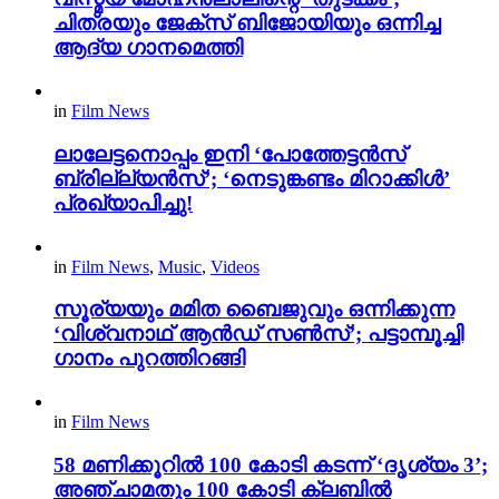
ചിത്രയും ജേക്സ് ബിജോയിയും ഒന്നിച്ച
ആദ്യ ഗാനമെത്തി
in
Film News
ലാലേട്ടനൊപ്പം ഇനി ‘പോത്തേട്ടൻസ്
ബ്രില്ല്യൻസ്’; ‘നെടുങ്കണ്ടം മിറാക്കിൾ’
പ്രഖ്യാപിച്ചു!
in
Film News
,
Music
,
Videos
സൂര്യയും മമിത ബൈജുവും ഒന്നിക്കുന്ന
‘വിശ്വനാഥ് ആൻഡ് സൺസ്’; പട്ടാമ്പൂച്ചി
ഗാനം പുറത്തിറങ്ങി
in
Film News
58 മണിക്കൂറിൽ 100 കോടി കടന്ന് ‘ദൃശ്യം 3’;
അഞ്ചാമതും 100 കോടി ക്ലബിൽ