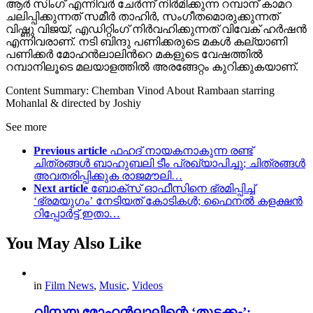
ആർ സിംഗ് എന്നിവർ ചേർന്ന് നിർമിക്കുന്ന റമ്പാന് കാമറ
ചലിപ്പിക്കുന്നത് സമീർ താഹിർ, സംഗീതമൊരുക്കുന്നത്
വിഷ്ണു വിജയ്, എഡിറ്റിംഗ് നിർവഹിക്കുന്നത് വിവേക് ഹർഷൻ
എന്നിവരാണ്. നടി ബിന്ദു പണിക്കരുടെ മകൾ കല്യാണി
പണിക്കർ മോഹൻലാലിൻറെ മകളുടെ വേഷത്തിൽ
റമ്പാനിലൂടെ മലയാളത്തിൽ അരങ്ങേറ്റം കുറിക്കുകയാണ്.
Content Summary: Chemban Vinod About Rambaan starring
Mohanlal & directed by Joshiy
See more
Previous article
ഫഹദ് നായകനാകുന്ന രണ്ട്
ചിത്രങ്ങൾ ബാഹുബലി ടീം പ്രഖ്യാപിച്ചു; ചിത്രങ്ങൾ
അവതരിപ്പിക്കുക രാജമൗലി…
Next article
ബോക്സ് ഓഫീസിനെ ഭ്രമിപ്പിച്ച്
‘ഭ്രമയുഗം’ നേടിയത് കോടികൾ; ഫൈനൽ കളക്ഷൻ
റിപ്പോർട്ട് ഇതാ…
You May Also Like
in
Film News
,
Music
,
Videos
വിസ്മയ മോഹൻലാലിന്റെ ‘തുടക്കം’;