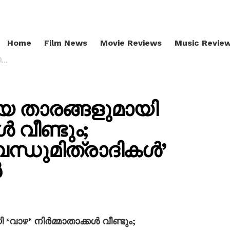
Home
Film News
Movie Reviews
Music Revie
റർ
ിയ താരങ്ങളുമായി
ൾ വീണ്ടും;
്ധുമിത്രാദികൾ’
ർ
‘വാഴ’ നിർമ്മാതാക്കൾ വീണ്ടും;