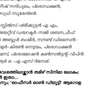
ീഷ് നന്ദിപുലം, പ്രൊഡക്ഷൻ,
ുധി സുരേന്ദ്രൻ.
റ്റിൽസ്-ശ്രീക്കുട്ടൻ എ എം,
യേറ്റീവ് ഡയറക്ടർ-സജി ശബന,ചീഫ്
ൻ അബ്ദുൾ ബഷീർ, സൗണ്ട് ഡിസൈൻ-
ർ-കിരൺ നെട്ടയം, പ്രൊഡക്ഷൻ
സ്, പ്രൊമോഷൻ കൺസൽട്ടന്റ്-വിപിൻ
പി ആർ ഒ -എ എസ് ദിനേശ്.
ശത്തിലാഴ്ത്താൻ തമിഴ് സിനിമാ ലോകം;
ുകൾ ഇതാ…
്ചനും; ‘ഓഫീസർ ഓൺ ഡ്യൂട്ടി’ ആഗോള