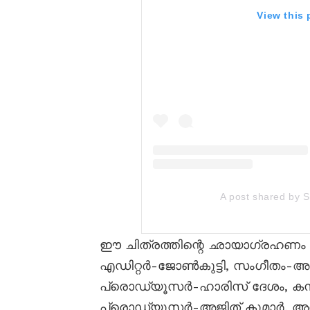
View this
A post shared by 
ഈ ചിത്രത്തിന്റെ ഛായാഗ്രഹണം റ
എഡിറ്റർ-ജോൺകുട്ടി, സംഗീതം-അങ്
പ്രൊഡ്യൂസർ-ഹാരിസ് ദേശം, കനി
പ്രൊഡ്യൂസർ-അജിത് കുമാർ, അഭി