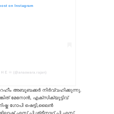
 post on Instagram
S H E ♾️ (@anaswara.rajan)
ഹീം അബൂബക്കർ നിർവ്വഹിക്കുന്നു.
കിത് മേനോൻ, എക്സിക്യൂട്ടിവ്
ഷ്ക ഗോപി ഷെട്ടി,ലൈൻ
ലാഷ് എസ് പി,ശ്രീനാഥ് പി എസ്,