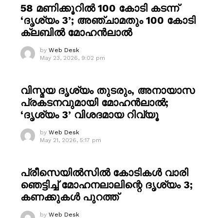
58 മണിക്കൂറിൽ 100 കോടി കടന്ന്
‘ദൃശ്യം 3’; അഞ്ചാമതും 100 കോടി
ക്ലബിൽ മോഹൻലാൽ
by
Web Desk
May 23, 2026, 9:02 pm
വിസ്മയ ദൃശ്യം തുടരും, അനായാസ
പ്രകടനവുമായി മോഹൻലാൽ;
‘ദൃശ്യം 3’ വിശദമായ റിവ്യൂ
by
Web Desk
May 21, 2026, 5:17 pm
പ്രീസെയിൽസിൽ കോടികൾ വാരി
ഞെട്ടിച്ച് മോഹനലാലിന്റെ ദൃശ്യം 3;
കണക്കുകൾ പുറത്ത്
by
Web Desk