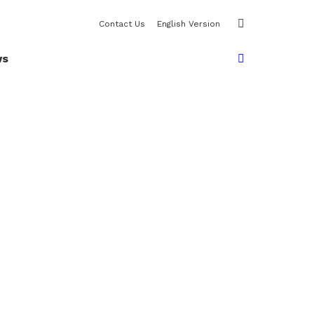
SWITCH
Contact Us
English Version
SKIN
SEARCH
ws