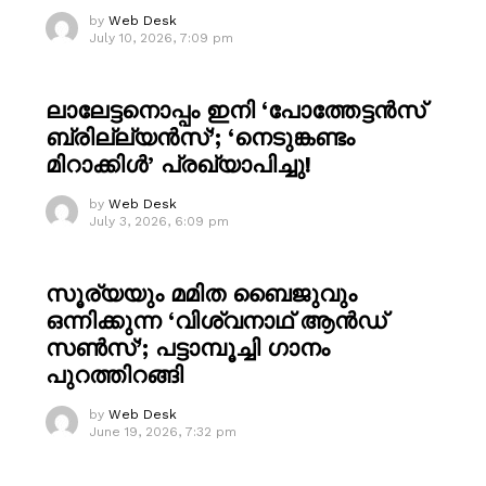
by
Web Desk
July 10, 2026, 7:09 pm
ലാലേട്ടനൊപ്പം ഇനി ‘പോത്തേട്ടൻസ്
ബ്രില്ല്യൻസ്’; ‘നെടുങ്കണ്ടം
മിറാക്കിൾ’ പ്രഖ്യാപിച്ചു!
by
Web Desk
July 3, 2026, 6:09 pm
സൂര്യയും മമിത ബൈജുവും
ഒന്നിക്കുന്ന ‘വിശ്വനാഥ് ആൻഡ്
സൺസ്’; പട്ടാമ്പൂച്ചി ഗാനം
പുറത്തിറങ്ങി
by
Web Desk
June 19, 2026, 7:32 pm