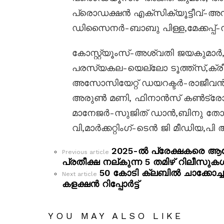
പ്രൊഡക്ഷൻ എക്സിക്യൂട്ടീവ്-അന
ഡിസൈനർ-ബാബു പിള്ള,മേക്കപ്പ്-സ
കോസ്റ്റ്യൂംസ്-അശ്വതി ജയകുമാർ,സ്
പരസ്യകല-യെല്ലോ ടൂത്ത്സ്,ക്രീ
അസോസിയേറ്റ് ഡയറക്ടർ-രാജീവ
അരുൺ മണി, ഫിനാൻസ് കൺട്രോള
മാനേജർ-സുജിത് ഡാൻ,ബിനു തോമ
വി,മാർക്കറ്റിംഗ്-ടെൻ ജി മീഡിയ,
2025-ൽ പ്രേക്ഷകരെ ആവേ
See
Previous article
more
പ്രതീക്ഷ നല്കുന്ന 5 തമിഴ് റിലീസ
50 കോടി ക്ലബിൽ ചാക്കോച
Next article
കളക്ഷൻ റിപ്പോർട്ട്
YOU MAY ALSO LIKE