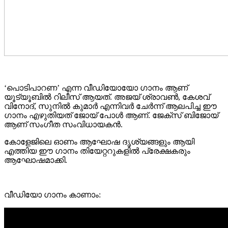
‘പൊടിപാറണ’ എന്ന വീഡിയോയോ ഗാനം ആണ്
യൂട്യൂബിൽ റിലീസ് ആയത്. അജയ് ശ്രാവൺ, കേശവ്
വിനോദ്, സുനിൽ കുമാർ എന്നിവർ ചേർന്ന് ആലപിച്ച ഈ
ഗാനം എഴുതിയത് ജോയ് പോൾ ആണ്. ജേക്സ് ബിജോയ്
ആണ് സംഗീത സംവിധായകൻ.
കോളേജിലെ ഓണം ആഘോഷ ദൃശ്യങ്ങളും ആയി
എത്തിയ ഈ ഗാനം തിയേറ്ററുകളിൽ പ്രേക്ഷകരും
ആഘോഷമാക്കി.
വീഡിയോ ഗാനം കാണാം: