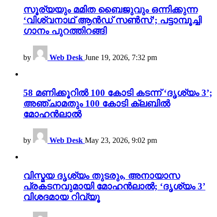
സൂര്യയും മമിത ബൈജുവും ഒന്നിക്കുന്ന
‘വിശ്വനാഥ് ആൻഡ് സൺസ്’; പട്ടാമ്പൂച്ചി
ഗാനം പുറത്തിറങ്ങി
by
Web Desk
June 19, 2026, 7:32 pm
58 മണിക്കൂറിൽ 100 കോടി കടന്ന് ‘ദൃശ്യം 3’;
അഞ്ചാമതും 100 കോടി ക്ലബിൽ
മോഹൻലാൽ
by
Web Desk
May 23, 2026, 9:02 pm
വിസ്മയ ദൃശ്യം തുടരും, അനായാസ
പ്രകടനവുമായി മോഹൻലാൽ; ‘ദൃശ്യം 3’
വിശദമായ റിവ്യൂ