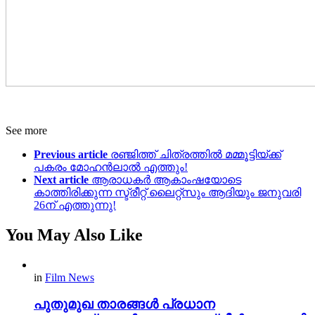
See more
Previous article
രഞ്ജിത്ത് ചിത്രത്തിൽ മമ്മൂട്ടിയ്ക്ക്
പകരം മോഹൻലാൽ എത്തും!
Next article
ആരാധകര്‍ ആകാംഷയോടെ
കാത്തിരിക്കുന്ന സ്ട്രീറ്റ് ലൈറ്റ്സും ആദിയും ജനുവരി
26ന് എത്തുന്നു!
You May Also Like
in
Film News
പുതുമുഖ താരങ്ങള്‍ പ്രധാന