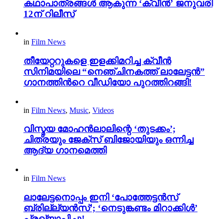
കഥാപാത്രങ്ങള്‍ ആകുന്ന ‘ക്വീൻ’ ജനുവരി
12ന് റിലീസ്
in
Film News
തീയേറ്ററുകളെ ഇളക്കിമറിച്ച ക്വീൻ
സിനിമയിലെ “നെഞ്ചിനകത്ത് ലാലേട്ടൻ”
ഗാനത്തിന്‍റെ വീഡിയോ പുറത്തിറങ്ങി!
in
Film News
,
Music
,
Videos
വിസ്മയ മോഹൻലാലിന്റെ ‘തുടക്കം’;
ചിത്രയും ജേക്സ് ബിജോയിയും ഒന്നിച്ച
ആദ്യ ഗാനമെത്തി
in
Film News
ലാലേട്ടനൊപ്പം ഇനി ‘പോത്തേട്ടൻസ്
ബ്രില്ല്യൻസ്’; ‘നെടുങ്കണ്ടം മിറാക്കിൾ’
പ്രഖ്യാപിച്ചു!