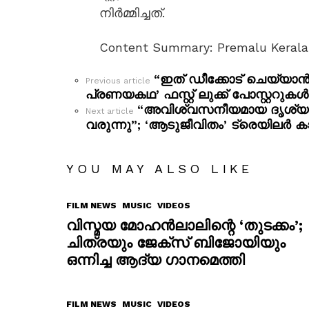
നിർമ്മിച്ചത്.
Content Summary: Premalu Kerala 
“ഇത് ഡീക്കോട് ചെയ്യാ
See
Previous article
more
പ്രണയകഥ’ ഫസ്റ്റ് ലുക്ക് പോസ്റ്ററുക
“അവിശ്വസനീയമായ ദൃശ്യങ്ങ
Next article
വരുന്നു”; ‘ആടുജീവിതം’ ട്രെയിലർ 
YOU MAY ALSO LIKE
FILM NEWS
MUSIC
VIDEOS
വിസ്മയ മോഹൻലാലിന്റെ ‘തുടക്കം’;
ചിത്രയും ജേക്സ് ബിജോയിയും
ഒന്നിച്ച ആദ്യ ഗാനമെത്തി
FILM NEWS
MUSIC
VIDEOS