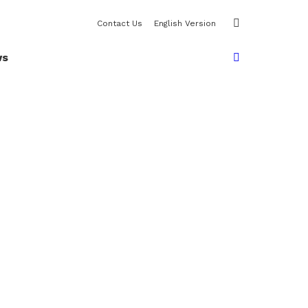
SWITCH
Contact Us
English Version
SKIN
SEARCH
ws