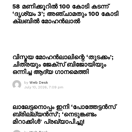
58 മണിക്കൂറിൽ 100 കോടി കടന്ന്
‘ദൃശ്യം 3’; അഞ്ചാമതും 100 കോടി
ക്ലബിൽ മോഹൻലാൽ
വിസ്മയ മോഹൻലാലിന്റെ ‘തുടക്കം’;
ചിത്രയും ജേക്സ് ബിജോയിയും
ഒന്നിച്ച ആദ്യ ഗാനമെത്തി
by
Web Desk
July 10, 2026, 7:09 pm
ലാലേട്ടനൊപ്പം ഇനി ‘പോത്തേട്ടൻസ്
ബ്രില്ല്യൻസ്’; ‘നെടുങ്കണ്ടം
മിറാക്കിൾ’ പ്രഖ്യാപിച്ചു!