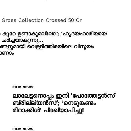
Gross Collection Crossed 50 Cr
ൻ കുറേ ഉണ്ടാകുമല്ലോ”; ‘ഹൃദയഹാരിയായ
ൾ ചർച്ചയാകുന്നു…
ളുമായി വെള്ളിത്തിരയിലെ വിസ്മയം
കാണാം
FILM NEWS
ലാലേട്ടനൊപ്പം ഇനി ‘പോത്തേട്ടൻസ്
ബ്രില്ല്യൻസ്’; ‘നെടുങ്കണ്ടം
മിറാക്കിൾ’ പ്രഖ്യാപിച്ചു!
FILM NEWS