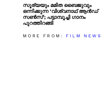
സൂര്യയും മമിത ബൈജുവും
ഒന്നിക്കുന്ന ‘വിശ്വനാഥ് ആൻഡ്
സൺസ്’; പട്ടാമ്പൂച്ചി ഗാനം
പുറത്തിറങ്ങി
MORE FROM:
FILM NEWS