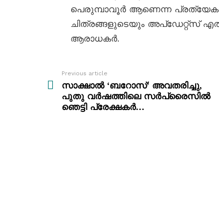
പെരുമ്പാവൂർ ആണെന്ന പ്രത്യേകതയ
ചിത്രങ്ങളുടെയും അപ്ഡേറ്റ്സ് 
ആരാധകർ.
Previous article
See
more
സാക്ഷാൽ ‘ബറോസ്’ അവതരിച്ചു,
പുതു വർഷത്തിലെ സർപ്രൈസിൽ
ഞെട്ടി പ്രേക്ഷകർ…