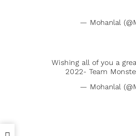
— Mohanlal (@
Wishing all of you a gre
2022- Team Monst
— Mohanlal (@
പുതു
ി