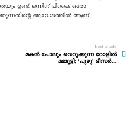
ും ഉണ്ട്. ഒന്നിന് പിറകെ ഒരോ
എത്തുന്നതിന്റെ ആവേശത്തിൽ ആണ്
Next article
മകന്‍ പോലും വെറുക്കുന്ന റോളില്‍
മമ്മൂട്ടി; ‘പുഴു’ ടീസർ…