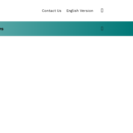
SWITCH
Contact Us
English Version
SKIN
SEARCH
ws