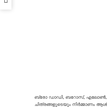
ബ്രോ ഡാഡി, ബറോസ്, എലോൺ, മോ
ചിത്രങ്ങളുടെയും നിർമ്മാണം ആശ