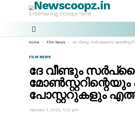
Entertaining Scoops here!
Menu
You are here:
Home
Film News
ദേ വീണ്ടും സർപ്രൈസ്, മോൺസ്റ്ററിന്റെയും എലോണിന്റെയും പോസ്റ്ററുകളും എത്തി…
FILM NEWS
ദേ വീണ്ടും സർപ്ര
മോൺസ്റ്ററിന്റെയ
പോസ്റ്ററുകളും എത
January 1, 2022, 1:23 pm