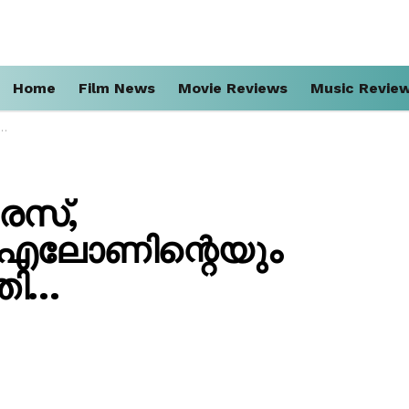
Home
Film News
Movie Reviews
Music Revie
ൈസ്,
ും എലോണിന്റെയും
്തി…