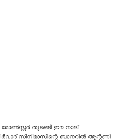
ൺസ്റ്റർ തുടങ്ങി ഈ നാല്
ിർവാദ് സിനിമാസിന്റെ ബാനറിൽ ആന്റണി