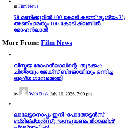
in
Film News
58 മണിക്കൂറിൽ 100 കോടി കടന്ന് ‘ദൃശ്യം 3’;
അഞ്ചാമതും 100 കോടി ക്ലബിൽ
മോഹൻലാൽ
More From:
Film News
വിസ്മയ മോഹൻലാലിന്റെ ‘തുടക്കം’;
ചിത്രയും ജേക്സ് ബിജോയിയും ഒന്നിച്ച
ആദ്യ ഗാനമെത്തി
by
Web Desk
July 10, 2026, 7:09 pm
ലാലേട്ടനൊപ്പം ഇനി ‘പോത്തേട്ടൻസ്
ബ്രില്ല്യൻസ്’; ‘നെടുങ്കണ്ടം മിറാക്കിൾ’
പ്രഖ്യാപിച്ചു!