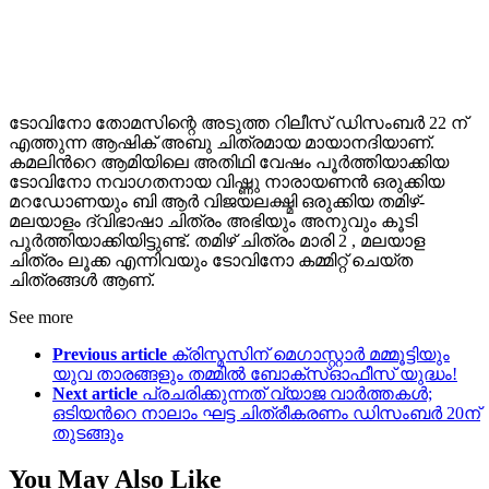
ടോവിനോ തോമസിന്റെ അടുത്ത റിലീസ് ഡിസംബർ 22 ന്
എത്തുന്ന ആഷിക് അബു ചിത്രമായ മായാനദിയാണ്.
കമലിന്‍റെ ആമിയിലെ അതിഥി വേഷം പൂർത്തിയാക്കിയ
ടോവിനോ നവാഗതനായ വിഷ്ണു നാരായണൻ ഒരുക്കിയ
മറഡോണയും ബി ആർ വിജയലക്ഷ്മി ഒരുക്കിയ തമിഴ്-
മലയാളം ദ്വിഭാഷാ ചിത്രം അഭിയും അനുവും കൂടി
പൂർത്തിയാക്കിയിട്ടുണ്ട്. തമിഴ് ചിത്രം മാരി 2 , മലയാള
ചിത്രം ലൂക്ക എന്നിവയും ടോവിനോ കമ്മിറ്റ് ചെയ്ത
ചിത്രങ്ങൾ ആണ്.
See more
Previous article
ക്രിസ്മസിന് മെഗാസ്റ്റാർ മമ്മൂട്ടിയും
യുവ താരങ്ങളും തമ്മിൽ ബോക്സ്ഓഫീസ് യുദ്ധം!
Next article
പ്രചരിക്കുന്നത് വ്യാജ വാർത്തകൾ;
ഒടിയന്‍റെ നാലാം ഘട്ട ചിത്രീകരണം ഡിസംബർ 20ന്
തുടങ്ങും
You May Also Like