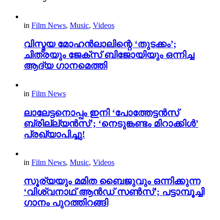
in
Film News
,
Music
,
Videos
വിസ്മയ മോഹൻലാലിന്റെ ‘തുടക്കം’;
ചിത്രയും ജേക്സ് ബിജോയിയും ഒന്നിച്ച
ആദ്യ ഗാനമെത്തി
in
Film News
ലാലേട്ടനൊപ്പം ഇനി ‘പോത്തേട്ടൻസ്
ബ്രില്ല്യൻസ്’; ‘നെടുങ്കണ്ടം മിറാക്കിൾ’
പ്രഖ്യാപിച്ചു!
in
Film News
,
Music
,
Videos
സൂര്യയും മമിത ബൈജുവും ഒന്നിക്കുന്ന
‘വിശ്വനാഥ് ആൻഡ് സൺസ്’; പട്ടാമ്പൂച്ചി
ഗാനം പുറത്തിറങ്ങി