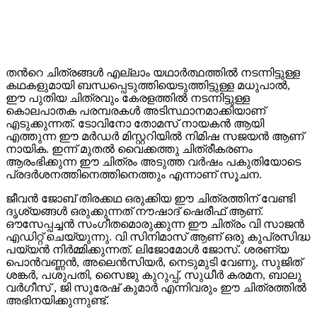
തന്‍റെ ചിത്രങ്ങൾ എല്ലാം യഥാർത്ഥത്തിൽ നടന്നിട്ടുള്ള
കഥകളുമായി ബന്ധപ്പെടുത്തിയെടുത്തിട്ടുള്ള മധുപാൽ,
ഈ പുതിയ ചിത്രവും കേരളത്തില്‍ നടന്നിട്ടുള്ള
കൊലപാതക പരമ്പരകൾ അടിസ്ഥാനമാക്കിയാണ്
എടുക്കുന്നത്. ടോവിനോ തോമസ് നായകൻ ആയി
എത്തുന്ന ഈ മർഡർ മിസ്റ്ററിയിൽ നിമിഷ സജയൻ ആണ്
നായിക. ഇന്ന് മുതൽ വൈക്കത്തു ചിത്രീകരണം
ആരംഭിക്കുന്ന ഈ ചിത്രം അടുത്ത വർഷം പകുതിയോടെ
പ്രദർശനത്തിനെത്തിനെത്തും എന്നാണ് സൂചന.
ജീവൻ ജോബ് തിരക്കഥ ഒരുക്കിയ ഈ ചിത്രത്തിന് വേണ്ടി
ദൃശ്യങ്ങൾ ഒരുക്കുന്നത് നൗഷാദ് ഷെരീഫ് ആണ്.
ഔസേപ്പച്ചൻ സംഗീതമൊരുക്കുന്ന ഈ ചിത്രം വി സാജൻ
എഡിറ്റ് ചെയ്യുന്നു. വി സിനിമാസ് ആണ് ഒരു കുപ്രസിദ്ധ
പയ്യൻ നിർമ്മിക്കുന്നത്. ലിജോമോൾ ജോസ്. ശരണ്യ
പൊൻവണ്ണൻ, അലെൻസിയർ, നെടുമുടി വേണു, സുജിത്
ശങ്കർ, പശുപതി, സൈജു കുറുപ്പ്, സുധീർ കരമന, ബാലു
വർഗീസ് , ജി സുരേഷ് കുമാർ എന്നിവരും ഈ ചിത്രത്തിൽ
അഭിനയിക്കുന്നുണ്ട്.