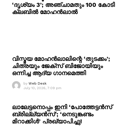
‘ദൃശ്യം 3’; അഞ്ചാമതും 100 കോടി
ക്ലബിൽ മോഹൻലാൽ
വിസ്മയ മോഹൻലാലിന്റെ ‘തുടക്കം’;
ചിത്രയും ജേക്സ് ബിജോയിയും
ഒന്നിച്ച ആദ്യ ഗാനമെത്തി
by
Web Desk
July 10, 2026, 7:09 pm
ലാലേട്ടനൊപ്പം ഇനി ‘പോത്തേട്ടൻസ്
ബ്രില്ല്യൻസ്’; ‘നെടുങ്കണ്ടം
മിറാക്കിൾ’ പ്രഖ്യാപിച്ചു!