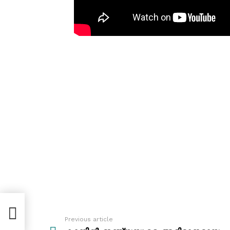
ന്ന്
Previous article
See