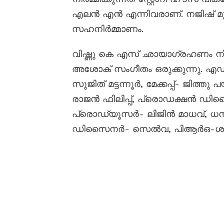
എലൻ എൻ എന്നിവരാണ്. നജിഷ് മൂസ
സഹനിർമ്മാണം.
വിഷ്ണു കെ എസ് ഛായാഗ്രഹണം നിർ
അശോക് സംഗീതം ഒരുക്കുന്നു. എഡിറ
സുജിത് മട്ടന്നൂർ, മേക്കപ്പ്- ജി
രാജൻ ഫിലിപ്പ്, പ്രൊഡക്ഷൻ ഡിസൈ
പ്രൊഡ്യൂസർ- ലിജിൻ മാധവ്, ധനുഷ
ഡിസൈനർ- സെൽവ, പിആർഒ-ശ