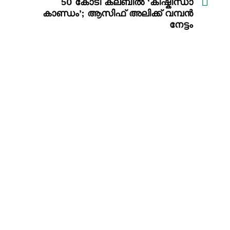
50 കോടി ക്ലബിൽ ‘കിഷ്കിന്ധാ
കാണ്ഡം’; ആസിഫ് അലിക്ക് വമ്പൻ
നേട്ടം