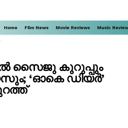
Home
Film News
Movie Reviews
Music Revie
ൽ സൈജു കുറുപ്പും
ും; ‘ഓകെ ഡിയർ’
റത്ത്