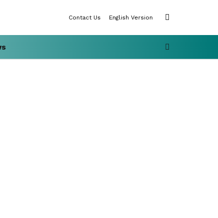
SWITCH
Contact Us
English Version
SKIN
SEARCH
ws