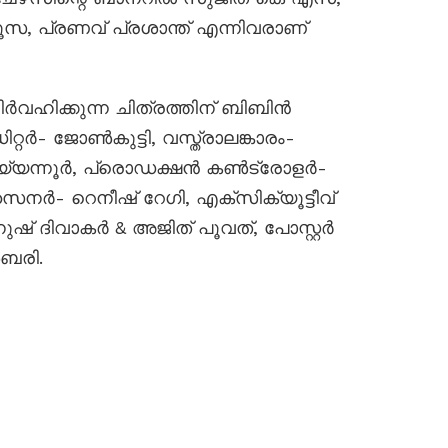
, പ്രണവ് പ്രശാന്ത് എന്നിവരാണ്
വഹിക്കുന്ന ചിത്രത്തിന് ബിബിൻ
്റർ- ജോൺകുട്ടി, വസ്ത്രാലങ്കാരം-
ത്തു പയ്യന്നൂർ, പ്രൊഡക്ഷൻ കൺട്രോളർ-
നർ- റെനീഷ് റേഗി, എക്സിക്യൂട്ടീവ്
് ദിവാകർ & അജിത് പൂവത്, പോസ്റ്റർ
ബരി.