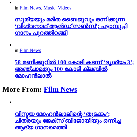
in
Film News
,
Music
,
Videos
സൂര്യയും മമിത ബൈജുവും ഒന്നിക്കുന്ന
‘വിശ്വനാഥ് ആൻഡ് സൺസ്’; പട്ടാമ്പൂച്ചി
ഗാനം പുറത്തിറങ്ങി
in
Film News
58 മണിക്കൂറിൽ 100 കോടി കടന്ന് ‘ദൃശ്യം 3’;
അഞ്ചാമതും 100 കോടി ക്ലബിൽ
മോഹൻലാൽ
More From:
Film News
വിസ്മയ മോഹൻലാലിന്റെ ‘തുടക്കം’;
ചിത്രയും ജേക്സ് ബിജോയിയും ഒന്നിച്ച
ആദ്യ ഗാനമെത്തി