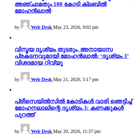
അഞ്ചാമതും 100 കോടി ക്ലബിൽ
മോഹൻലാൽ
by
Web Desk
May 23, 2026, 9:02 pm
വിസ്മയ ദൃശ്യം തുടരും, അനായാസ
പ്രകടനവുമായി മോഹൻലാൽ; ‘ദൃശ്യം 3’
വിശദമായ റിവ്യൂ
by
Web Desk
May 21, 2026, 5:17 pm
പ്രീസെയിൽസിൽ കോടികൾ വാരി ഞെട്ടിച്ച്
മോഹനലാലിന്റെ ദൃശ്യം 3; കണക്കുകൾ
പുറത്ത്
by
Web Desk
May 20, 2026, 11:37 pm