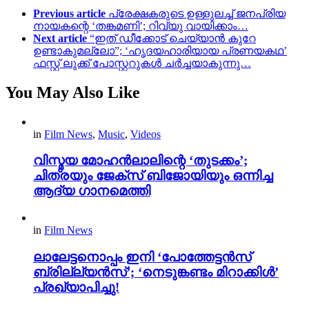
Previous article
പ്രേക്ഷകരുടെ ഉള്ളുലച്ച് ജനപ്രിയ
നായകന്റെ ‘തങ്കമണി’; റിവ്യു വായിക്കാം…
Next article
“ഇത് ഡീക്കോട് ചെയ്യാൻ കുറേ
ഉണ്ടാകുമല്ലോ”; ‘ഹൃദയഹാരിയായ പ്രണയകഥ’
ഫസ്റ്റ് ലുക്ക് പോസ്റ്ററുകൾ ചർച്ചയാകുന്നു…
You May Also Like
in
Film News
,
Music
,
Videos
വിസ്മയ മോഹൻലാലിന്റെ ‘തുടക്കം’;
ചിത്രയും ജേക്സ് ബിജോയിയും ഒന്നിച്ച
ആദ്യ ഗാനമെത്തി
in
Film News
ലാലേട്ടനൊപ്പം ഇനി ‘പോത്തേട്ടൻസ്
ബ്രില്ല്യൻസ്’; ‘നെടുങ്കണ്ടം മിറാക്കിൾ’
പ്രഖ്യാപിച്ചു!