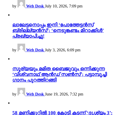
by
Web Desk
July 10, 2026, 7:09 pm
ലാലേട്ടനൊപ്പം ഇനി ‘പോത്തേട്ടൻസ്
ബ്രില്ല്യൻസ്’; ‘നെടുങ്കണ്ടം മിറാക്കിൾ’
പ്രഖ്യാപിച്ചു!
by
Web Desk
July 3, 2026, 6:09 pm
സൂര്യയും മമിത ബൈജുവും ഒന്നിക്കുന്ന
‘വിശ്വനാഥ് ആൻഡ് സൺസ്’; പട്ടാമ്പൂച്ചി
ഗാനം പുറത്തിറങ്ങി
by
Web Desk
June 19, 2026, 7:32 pm
58 മണിക്കൂറിൽ 100 കോടി കടന്ന് ‘ദൃശ്യം 3’;