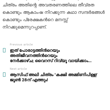
ചിത്രം അതിന്റെ അവതരണത്തിലെ തീവ്രത
കൊണ്ടും ആകാംഷ നിറക്കുന്ന കഥാ സന്ദർഭങ്ങൾ
കൊണ്ടും പ്രേക്ഷകന്‍റെ മനസ്സ്
നിറക്കുമെന്നുറപ്പാണ്.
Previous article
See
more
ഇത് പോരാട്ടത്തിന്‍റെയും
അതിജീവനത്തിന്‍റെയും
നേർക്കാഴ്ച; വൈറസ് റിവ്യൂ വായിക്കാം…
Next article
ആസിഫ് അലി ചിത്രം ‘കക്ഷി അമ്മിണിപിള്ള’
ജൂൺ 28ന് എത്തും!