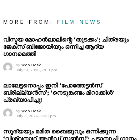
MORE FROM:
FILM NEWS
വിസ്മയ മോഹൻലാലിന്റെ ‘തുടക്കം’; ചിത്രയും
ജേക്സ് ബിജോയിയും ഒന്നിച്ച ആദ്യ
ഗാനമെത്തി
by
Web Desk
July 10, 2026, 7:09 pm
ലാലേട്ടനൊപ്പം ഇനി ‘പോത്തേട്ടൻസ്
ബ്രില്ല്യൻസ്’; ‘നെടുങ്കണ്ടം മിറാക്കിൾ’
പ്രഖ്യാപിച്ചു!
by
Web Desk
July 3, 2026, 6:09 pm
സൂര്യയും മമിത ബൈജുവും ഒന്നിക്കുന്ന
‘വിശ്വനാഥ് ആൻഡ് സൺസ്’; പട്ടാമ്പൂച്ചി ഗാനം