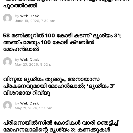
പുറത്തിറങ്ങി
by
Web Desk
June 19, 2026, 7:32 pm
58 മണിക്കൂറിൽ 100 കോടി കടന്ന് ‘ദൃശ്യം 3’;
അഞ്ചാമതും 100 കോടി ക്ലബിൽ
മോഹൻലാൽ
by
Web Desk
May 23, 2026, 9:02 pm
വിസ്മയ ദൃശ്യം തുടരും, അനായാസ
പ്രകടനവുമായി മോഹൻലാൽ; ‘ദൃശ്യം 3’
വിശദമായ റിവ്യൂ
by
Web Desk
May 21, 2026, 5:17 pm
പ്രീസെയിൽസിൽ കോടികൾ വാരി ഞെട്ടിച്ച്
മോഹനലാലിന്റെ ദൃശ്യം 3; കണക്കുകൾ