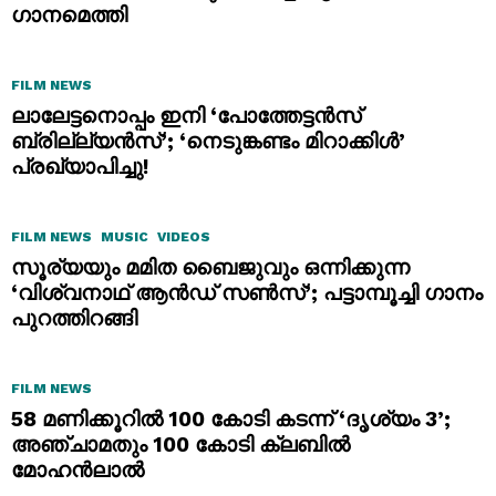
ഗാനമെത്തി
FILM NEWS
ലാലേട്ടനൊപ്പം ഇനി ‘പോത്തേട്ടൻസ്
ബ്രില്ല്യൻസ്’; ‘നെടുങ്കണ്ടം മിറാക്കിൾ’
പ്രഖ്യാപിച്ചു!
FILM NEWS
MUSIC
VIDEOS
സൂര്യയും മമിത ബൈജുവും ഒന്നിക്കുന്ന
‘വിശ്വനാഥ് ആൻഡ് സൺസ്’; പട്ടാമ്പൂച്ചി ഗാനം
പുറത്തിറങ്ങി
FILM NEWS
58 മണിക്കൂറിൽ 100 കോടി കടന്ന് ‘ദൃശ്യം 3’;
അഞ്ചാമതും 100 കോടി ക്ലബിൽ
മോഹൻലാൽ