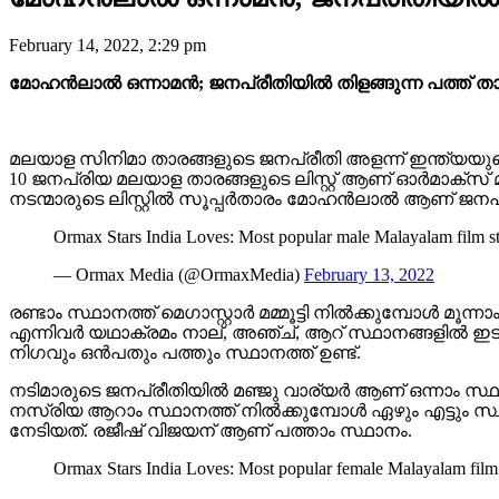
February 14, 2022, 2:29 pm
മോഹൻലാൽ ഒന്നാമൻ; ജനപ്രീതിയിൽ തിളങ്ങുന്ന പത്ത് 
മലയാള സിനിമാ താരങ്ങളുടെ ജനപ്രീതി അളന്ന് ഇന്ത്യയ
10 ജനപ്രിയ മലയാള താരങ്ങളുടെ ലിസ്റ്റ്‌ ആണ് ഓർമാക്‌സ് 
നടന്മാരുടെ ലിസ്റ്റിൽ സൂപ്പർതാരം മോഹൻലാൽ ആണ് ജനപ്രീ
Ormax Stars India Loves: Most popular male Malayalam film s
— Ormax Media (@OrmaxMedia)
February 13, 2022
രണ്ടാം സ്ഥാനത്ത് മെഗാസ്റ്റാർ മമ്മൂട്ടി നിൽക്കുമ്പ
എന്നിവർ യഥാക്രമം നാല്, അഞ്ച്, ആറ് സ്ഥാനങ്ങളിൽ ഇടം 
നിഗവും ഒൻപതും പത്തും സ്ഥാനത്ത് ഉണ്ട്.
നടിമാരുടെ ജനപ്രീതിയിൽ മഞ്ജു വാര്യർ ആണ് ഒന്നാം സ്
നസ്രിയ ആറാം സ്ഥാനത്ത് നിൽക്കുമ്പോൾ ഏഴും എട്ടും സ
നേടിയത്. രജീഷ് വിജയന് ആണ് പത്താം സ്ഥാനം.
Ormax Stars India Loves: Most popular female Malayalam film 