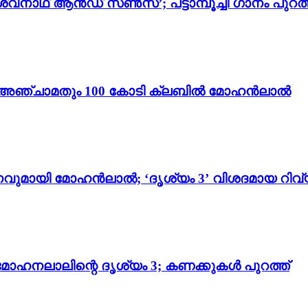
്വനാഥ് ആൻഡ് സൺസ്’; പട്ടാമ്പൂച്ചി ഗാനം പുറത്
ം 3’; അഞ്ചാമതും 100 കോടി ക്ലബിൽ മോഹൻലാൽ
വുമായി മോഹൻലാൽ; ‘ദൃശ്യം 3’ വിശദമായ റിവ്
മോഹനലാലിന്റെ ദൃശ്യം 3; കണക്കുകൾ പുറത്ത്