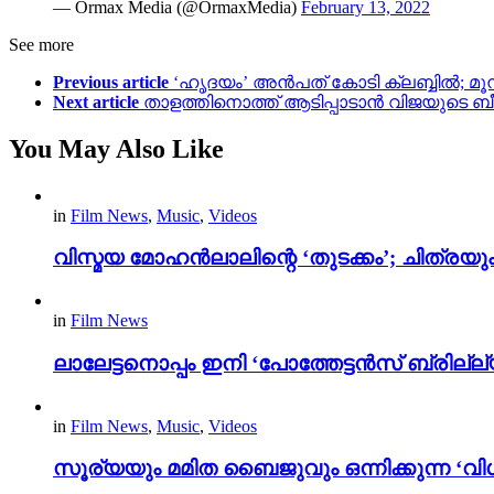
— Ormax Media (@OrmaxMedia)
February 13, 2022
See more
Previous article
‘ഹൃദയം’ അൻപത് കോടി ക്ലബ്ബിൽ; മൂന്
Next article
താളത്തിനൊത്ത് ആടിപ്പാടാൻ വിജയുടെ ബീസ
You May Also Like
in
Film News
,
Music
,
Videos
വിസ്മയ മോഹൻലാലിന്റെ ‘തുടക്കം’; ചിത്രയു
in
Film News
ലാലേട്ടനൊപ്പം ഇനി ‘പോത്തേട്ടൻസ് ബ്രില്ല്യൻ
in
Film News
,
Music
,
Videos
സൂര്യയും മമിത ബൈജുവും ഒന്നിക്കുന്ന ‘വിശ