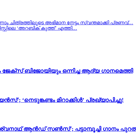
നാം ചിത്രത്തിലൂടെ അഭിമാന നേട്ടം സ്വന്തമാക്കി പ്രണവ്…
്റ്റിലെ ‘അറബിക് കുത്ത്’ എത്തി…
ം ജേക്സ് ബിജോയിയും ഒന്നിച്ച ആദ്യ ഗാനമെത്തി
സ്’; ‘നെടുങ്കണ്ടം മിറാക്കിൾ’ പ്രഖ്യാപിച്ചു!
്വനാഥ് ആൻഡ് സൺസ്’; പട്ടാമ്പൂച്ചി ഗാനം പുറത്