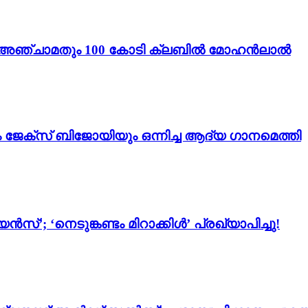
ം 3’; അഞ്ചാമതും 100 കോടി ക്ലബിൽ മോഹൻലാൽ
ം ജേക്സ് ബിജോയിയും ഒന്നിച്ച ആദ്യ ഗാനമെത്തി
സ്’; ‘നെടുങ്കണ്ടം മിറാക്കിൾ’ പ്രഖ്യാപിച്ചു!