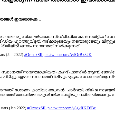
താരങ്ങൾ ഇവരൊക്കെ…
ുടെ ഒരേ ഒരു സ്പെഷ്യലൈസ്ഡ് മീഡിയ കൺസൾട്ടിംഗ് സ്ഥാ
മീഡിയ പുറത്തുവിട്ടത്. നടിമാരുടെയും നടന്മാരുടേയും ലിസ്റ
തിയിൽ ഒന്നാം സ്ഥാനത്ത് നിൽക്കുന്നത്.
tars (Jan 2022)
#OrmaxSIL
pic.twitter.com/AviOrBx82K
ോൾ മൂന്നാം സ്ഥാനത്ത് സ്വന്തമാക്കിയത് ഫഹദ് ഫാസിൽ ആണ്
പിടിച്ചു. ഏഴാം സ്ഥാനത്ത് ദിലീപും എട്ടാം സ്ഥാനത്ത് ആ
ഥാനത്ത്. ശോഭന, കാവ്യാ മാധവൻ, പാർവതി, നിമിഷ സജയൻ എന
്ഥാനത്ത് യഥാക്രമം ഐശ്വര്യ ലക്ഷ്മിയും നമിത പ്രമോദും
stars (Jan 2022)
#OrmaxSIL
pic.twitter.com/y8gkRKE6Be