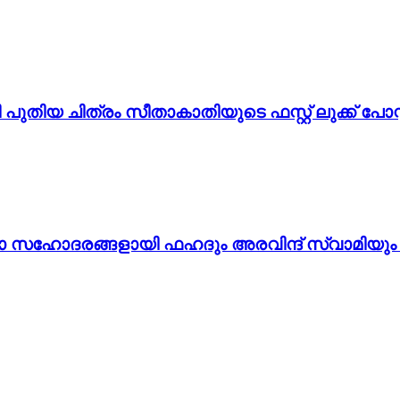
തിയ ചിത്രം സീതാകാതിയുടെ ഫസ്റ്റ് ലുക്ക് പോസ്റ
ടാ സഹോദരങ്ങളായി ഫഹദും അരവിന്ദ് സ്വാമിയും ച