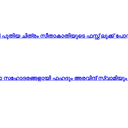
തിയ ചിത്രം സീതാകാതിയുടെ ഫസ്റ്റ് ലുക്ക് പോസ്റ
ടാ സഹോദരങ്ങളായി ഫഹദും അരവിന്ദ് സ്വാമിയും ച