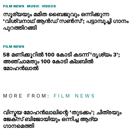
FILM NEWS
MUSIC
VIDEOS
സൂര്യയും മമിത ബൈജുവും ഒന്നിക്കുന്ന
‘വിശ്വനാഥ് ആൻഡ് സൺസ്’; പട്ടാമ്പൂച്ചി ഗാനം
പുറത്തിറങ്ങി
FILM NEWS
58 മണിക്കൂറിൽ 100 കോടി കടന്ന് ‘ദൃശ്യം 3’;
അഞ്ചാമതും 100 കോടി ക്ലബിൽ
മോഹൻലാൽ
MORE FROM:
FILM NEWS
വിസ്മയ മോഹൻലാലിന്റെ ‘തുടക്കം’; ചിത്രയും
ജേക്സ് ബിജോയിയും ഒന്നിച്ച ആദ്യ
ഗാനമെത്തി