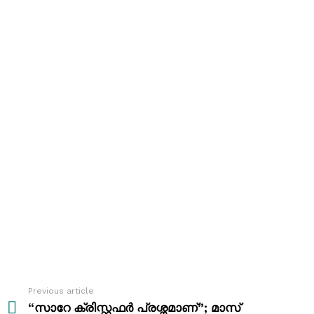
Previous article
See
more
“സാറേ ക്രിസ്റ്റഫർ പ്രശ്നമാണ്”; മാസ്