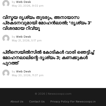
by
Web Desk
May 23, 2026, 9:02 pm
വിസ്മയ ദൃശ്യം തുടരും, അനായാസ
പ്രകടനവുമായി മോഹൻലാൽ; ‘ദൃശ്യം 3’
വിശദമായ റിവ്യൂ
by
Web Desk
May 21, 2026, 5:17 pm
പ്രീസെയിൽസിൽ കോടികൾ വാരി ഞെട്ടിച്ച്
മോഹനലാലിന്റെ ദൃശ്യം 3; കണക്കുകൾ
പുറത്ത്
by
Web Desk
May 20, 2026, 11:37 pm
© 2026 | Newscoopz.com
About Us
Contact Us
Privacy Policy For Newscoopz.in