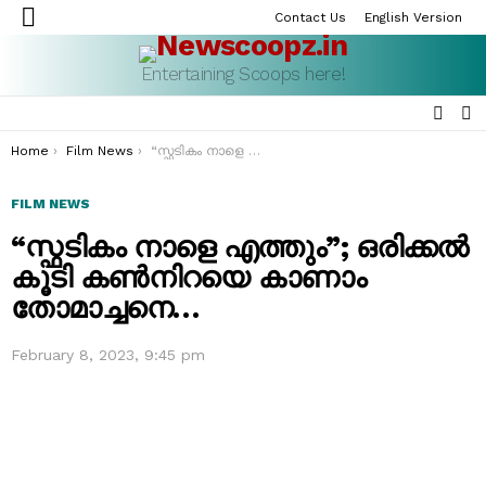
Contact Us
English Version
Menu
Entertaining Scoops here!
SEAR
S
S
You are here:
Home
Film News
“സ്ഫടികം നാളെ എത്തും”; ഒരിക്കൽ കൂടി കൺനിറയെ കാണാം തോമാച്ചനെ…
FILM NEWS
“സ്ഫടികം നാളെ എത്തും”; ഒരിക്കൽ
കൂടി കൺനിറയെ കാണാം
തോമാച്ചനെ…
February 8, 2023, 9:45 pm