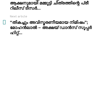
ആക്ഷനുമായി മമ്മൂട്ടി ചിത്രത്തിന്റെ പ്രീ
റിലീസ് ടീസർ…
Next article
“തികച്ചും അവിസ്മരണീയമായ നിമിഷം”;
മോഹൻലാൽ – അക്ഷയ് ഡാൻസ് സൂപ്പർ
ഹിറ്റ്…