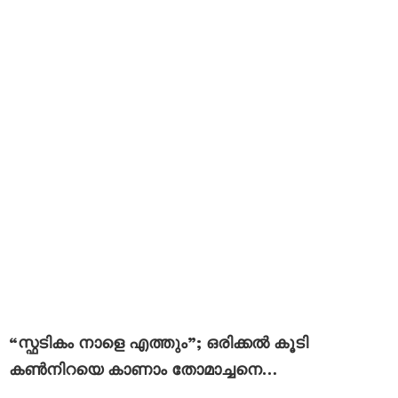
“സ്ഫടികം നാളെ എത്തും”; ഒരിക്കൽ കൂടി
കൺനിറയെ കാണാം തോമാച്ചനെ…