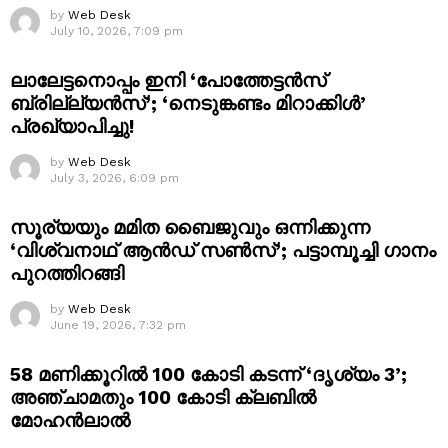
by
Web Desk
July 10, 2026, 7:09 pm
ലാലേട്ടനൊപ്പം ഇനി ‘പോത്തേട്ടൻസ്
ബ്രില്ല്യൻസ്’; ‘നെടുങ്കണ്ടം മിറാക്കിൾ’
പ്രഖ്യാപിച്ചു!
by
Web Desk
July 3, 2026, 6:09 pm
സൂര്യയും മമിത ബൈജുവും ഒന്നിക്കുന്ന
‘വിശ്വനാഥ് ആൻഡ് സൺസ്’; പട്ടാമ്പൂച്ചി ഗാനം
പുറത്തിറങ്ങി
by
Web Desk
June 19, 2026, 7:32 pm
58 മണിക്കൂറിൽ 100 കോടി കടന്ന് ‘ദൃശ്യം 3’;
അഞ്ചാമതും 100 കോടി ക്ലബിൽ
മോഹൻലാൽ