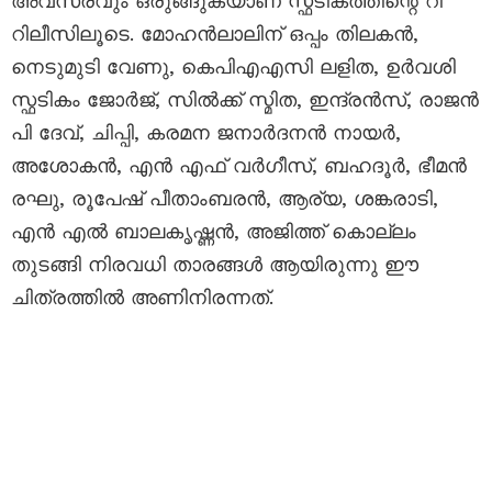
അവസരവും ഒരുങ്ങുകയാണ് സ്ഫടികത്തിന്റെ റീ
റിലീസിലൂടെ. മോഹൻലാലിന് ഒപ്പം തിലകൻ,
നെടുമുടി വേണു, കെപിഎഎസി ലളിത, ഉർവശി
സ്ഫടികം ജോർജ്, സിൽക്ക് സ്മിത, ഇന്ദ്രൻസ്, രാജൻ
പി ദേവ്, ചിപ്പി, കരമന ജനാർദനൻ നായർ,
അശോകൻ, എൻ എഫ് വർഗീസ്, ബഹദൂർ, ഭീമൻ
രഘു, രൂപേഷ് പീതാംബരൻ, ആര്യ, ശങ്കരാടി,
എൻ എൽ ബാലകൃഷ്ണൻ, അജിത്ത് കൊല്ലം
തുടങ്ങി നിരവധി താരങ്ങൾ ആയിരുന്നു ഈ
ചിത്രത്തിൽ അണിനിരന്നത്.