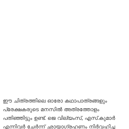
ഈ ചിത്രത്തിലെ ഓരോ കഥാപാത്രങ്ങളും
പ്രേക്ഷകരുടെ മനസിൽ അത്രത്തോളം
പതിഞ്ഞിട്ടും ഉണ്ട്. ജെ വില്യംസ്, എസ്.കുമാർ
എന്നിവർ ചേർന്ന് ഛായാഗ്രഹണം നിർവഹിച്ച