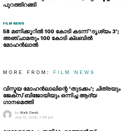
പുറത്തിറങ്ങി
FILM NEWS
58 മണിക്കൂറിൽ 100 കോടി കടന്ന് ‘ദൃശ്യം 3’;
അഞ്ചാമതും 100 കോടി ക്ലബിൽ
മോഹൻലാൽ
MORE FROM:
FILM NEWS
വിസ്മയ മോഹൻലാലിന്റെ ‘തുടക്കം’; ചിത്രയും
ജേക്സ് ബിജോയിയും ഒന്നിച്ച ആദ്യ
ഗാനമെത്തി
by
Web Desk
July 10, 2026, 7:09 pm