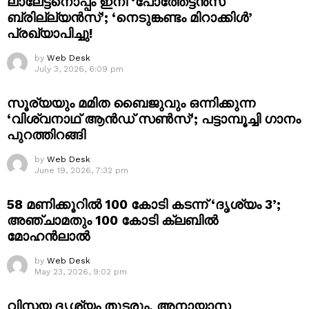
ലാലേട്ടനൊപ്പം ഇനി ‘പോത്തേട്ടൻസ്
ബ്രില്ല്യൻസ്’; ‘നെടുങ്കണ്ടം മിറാക്കിൾ’
പ്രഖ്യാപിച്ചു!
by
Web Desk
July 3, 2026, 6:09 pm
സൂര്യയും മമിത ബൈജുവും ഒന്നിക്കുന്ന
‘വിശ്വനാഥ് ആൻഡ് സൺസ്’; പട്ടാമ്പൂച്ചി ഗാനം
പുറത്തിറങ്ങി
by
Web Desk
June 19, 2026, 7:32 pm
58 മണിക്കൂറിൽ 100 കോടി കടന്ന് ‘ദൃശ്യം 3’;
അഞ്ചാമതും 100 കോടി ക്ലബിൽ
മോഹൻലാൽ
by
Web Desk
May 23, 2026, 9:02 pm
വിസ്മയ ദൃശ്യം തുടരും, അനായാസ