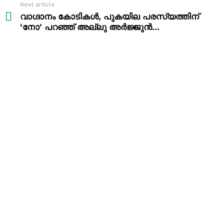
Next article
വാഗ്ദാനം കോടികൾ, പുകയില പരസ്യത്തിന്
‘നോ’ പറഞ്ഞ് അല്ലു അർജ്ജുൻ…