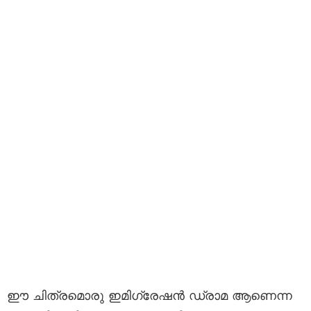
ഈ ചിത്രമൊരു ഇമിഗ്രേഷൻ ഡ്രാമ ആണെന്ന