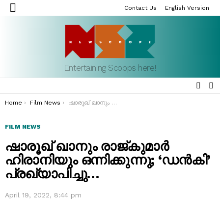
Contact Us
English Version
Menu
Entertaining Scoops here!
SEAR
S
S
You are here:
Home
Film News
ഷാരൂഖ് ഖാനും രാജ്കുമാർ ഹിരാനിയും ഒന്നിക്കുന്നു; ‘ഡൻകി’ പ്രഖ്യാപിച്ചു…
FILM NEWS
ഷാരൂഖ് ഖാനും രാജ്കുമാർ
ഹിരാനിയും ഒന്നിക്കുന്നു; ‘ഡൻകി’
പ്രഖ്യാപിച്ചു…
April 19, 2022, 8:44 pm