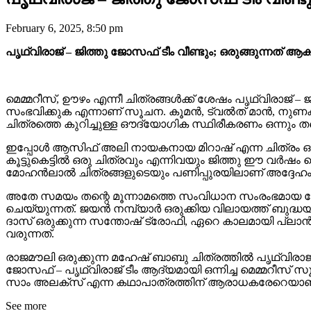
February 6, 2025, 8:50 pm
പൃഥ്വിരാജ് – ജിത്തു ജോസഫ് ടീം വീണ്ടും; ഒരുങ്ങുന്നത് ആ
മെമ്മറീസ്, ഊഴം എന്നീ ചിത്രങ്ങൾക്ക് ശേഷം പൃഥ്വിരാജ് – ജ
സംഭവിക്കുക എന്നാണ് സൂചന. കൂമൻ, ട്വൽത് മാൻ, നുണക്കു
ചിത്രത്തെ കുറിച്ചുള്ള ഔദ്യോഗിക സ്ഥിരീകരണം ഒന്നും ത
ഇപ്പോൾ ആസിഫ് അലി നായകനായ മിറാഷ് എന്ന ചിത്രം 
കൂട്ടുകെട്ടിൽ ഒരു ചിത്രവും എന്നിവയും ജിത്തു ഈ വർഷം
മോഹൻലാൽ ചിത്രങ്ങളുടെയും പണിപ്പുരയിലാണ് അദ്ദേഹം
അതേ സമയം തന്റെ മൂന്നാമത്തെ സംവിധാന സംരംഭമായ മോഹൻല
ചെയ്യുന്നത്. ജയൻ നമ്പ്യാർ ഒരുക്കിയ വിലായത്ത് ബുദ
ദാസ് ഒരുക്കുന്ന സന്തോഷ് ട്രോഫി, ഏറെ കാലമായി പ്ലാ
വരുന്നത്.
രാജമൗലി ഒരുക്കുന്ന മഹേഷ് ബാബു ചിത്രത്തിൽ പൃഥ്വിരാ
ജോസഫ് – പൃഥ്വിരാജ് ടീം ആദ്യമായി ഒന്നിച്ച മെമ്മറീസ് 
സാം അലക്സ് എന്ന കഥാപാത്രത്തിന് ആരാധകരേറെയാണ
See more