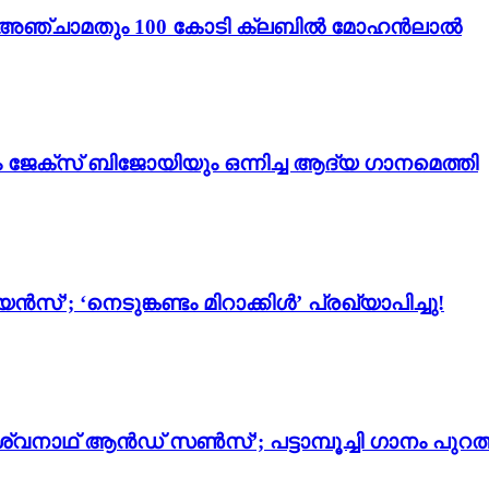
ം 3’; അഞ്ചാമതും 100 കോടി ക്ലബിൽ മോഹൻലാൽ
ം ജേക്സ് ബിജോയിയും ഒന്നിച്ച ആദ്യ ഗാനമെത്തി
സ്’; ‘നെടുങ്കണ്ടം മിറാക്കിൾ’ പ്രഖ്യാപിച്ചു!
്വനാഥ് ആൻഡ് സൺസ്’; പട്ടാമ്പൂച്ചി ഗാനം പുറത്