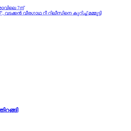
ാവിലെ 7ന്
കൻ വീരഗാഥ റീ റിലീസിനെ കുറിച്ച് മമ്മൂട്ടി
തിറങ്ങി