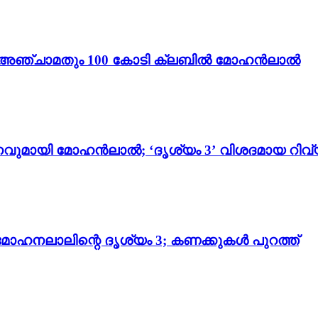
ം 3’; അഞ്ചാമതും 100 കോടി ക്ലബിൽ മോഹൻലാൽ
വുമായി മോഹൻലാൽ; ‘ദൃശ്യം 3’ വിശദമായ റിവ്
മോഹനലാലിന്റെ ദൃശ്യം 3; കണക്കുകൾ പുറത്ത്