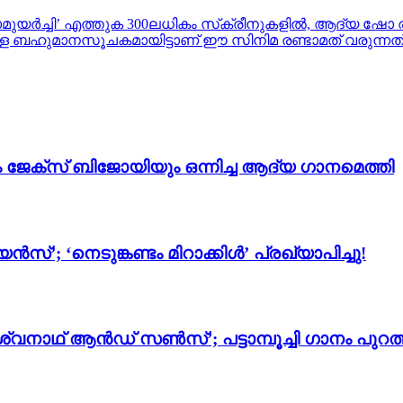
ുയർച്ചി’ എത്തുക 300ലധികം സ്‌ക്രീനുകളിൽ, ആദ്യ ഷോ ര
ുമാനസൂചകമായിട്ടാണ് ഈ സിനിമ രണ്ടാമത് വരുന്നത്”, വടക്
ം ജേക്സ് ബിജോയിയും ഒന്നിച്ച ആദ്യ ഗാനമെത്തി
സ്’; ‘നെടുങ്കണ്ടം മിറാക്കിൾ’ പ്രഖ്യാപിച്ചു!
്വനാഥ് ആൻഡ് സൺസ്’; പട്ടാമ്പൂച്ചി ഗാനം പുറത്