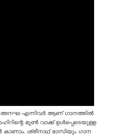
ി, അനഘ എന്നിവർ ആണ് ഗാനത്തിൽ
ഹിറിന്റെ മൂൺ വാക്ക് ഉൾപ്പെടെയുള്ള
 കാണാം. ശ്രീനാഥ്‌ ഭാസിയും ഗാന