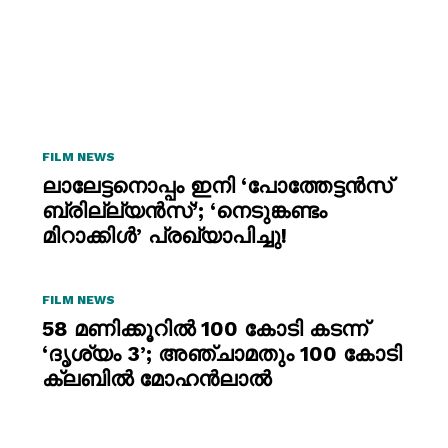
FILM NEWS
ലാലേട്ടനൊപ്പം ഇനി ‘പോത്തേട്ടൻസ്
ബ്രില്ല്യൻസ്’; ‘നെടുങ്കണ്ടം
മിറാക്കിൾ’ പ്രഖ്യാപിച്ചു!
FILM NEWS
58 മണിക്കൂറിൽ 100 കോടി കടന്ന്
‘ദൃശ്യം 3’; അഞ്ചാമതും 100 കോടി
ക്ലബിൽ മോഹൻലാൽ