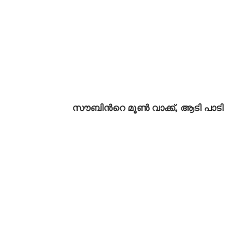
സൗബിന്‍റെ മൂൺ വാക്ക്, ആടി പാടി