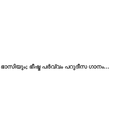
 ഭാസിയും; ഭീഷ്മ പർവ്വം പറുദീസ ഗാനം…