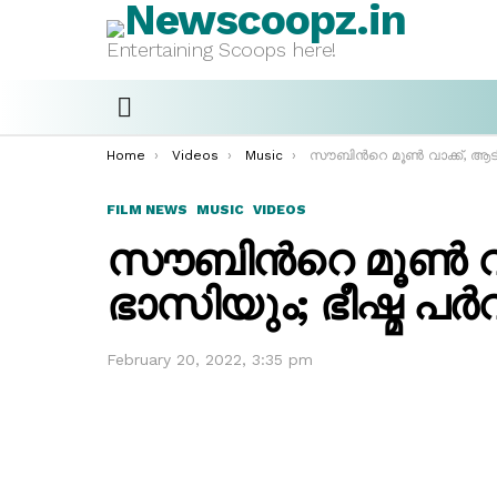
Entertaining Scoops here!
Menu
You are here:
Home
Videos
Music
സൗബിന്‍റെ മൂൺ വാക്ക്, ആടി പാടി ഭാസിയും; ഭീഷ്മ പർവ്വം 
FILM NEWS
MUSIC
VIDEOS
സൗബിന്‍റെ മൂൺ വാ
ഭാസിയും; ഭീഷ്മ പ
February 20, 2022, 3:35 pm