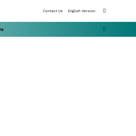
SWITCH
Contact Us
English Version
SKIN
SEARCH
ws