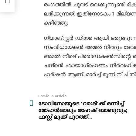
രംഗത്തിൽ ചുവട് വെക്കുന്നുണ്ട്. 
ലഭിക്കുന്നത്. ഇതിനോടകം 1 മില്യണ
കഴിഞ്ഞു.
ഗ്യാങ്സ്റ്റർ ഡ്രാമ ആയി ഒരുങ്ങുന്
സംവിധായകൻ അമൽ നീരദും ദേവദത്
അമൽ നീരദ് പ്രൊഡക്ഷൻസിന്റെ 
ചന്ദ്രൻ ഛായാഗ്രഹണം നിർവഹിക്കു
ഹർഷൻ ആണ്. മാര്‍ച്ച്‌ മൂന്നിന് ചിത്
Previous article
See
more
ടോവിനോയുടെ ‘വാശി’ക്ക് ഒന്നിച്ച്
മോഹന്‍ലാലും മഹേഷ്‌ ബാബുവും;
ഫസ്റ്റ് ലുക്ക്‌ പുറത്ത്…