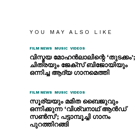
YOU MAY ALSO LIKE
FILM NEWS
MUSIC
VIDEOS
വിസ്മയ മോഹൻലാലിന്റെ ‘തുടക്കം’;
ചിത്രയും ജേക്സ് ബിജോയിയും
ഒന്നിച്ച ആദ്യ ഗാനമെത്തി
FILM NEWS
MUSIC
VIDEOS
സൂര്യയും മമിത ബൈജുവും
ഒന്നിക്കുന്ന ‘വിശ്വനാഥ് ആൻഡ്
സൺസ്’; പട്ടാമ്പൂച്ചി ഗാനം
പുറത്തിറങ്ങി