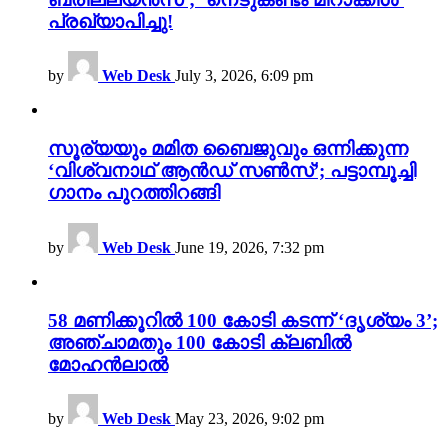
പ്രഖ്യാപിച്ചു!
by
Web Desk
July 3, 2026, 6:09 pm
സൂര്യയും മമിത ബൈജുവും ഒന്നിക്കുന്ന
‘വിശ്വനാഥ് ആൻഡ് സൺസ്’; പട്ടാമ്പൂച്ചി
ഗാനം പുറത്തിറങ്ങി
by
Web Desk
June 19, 2026, 7:32 pm
58 മണിക്കൂറിൽ 100 കോടി കടന്ന് ‘ദൃശ്യം 3’;
അഞ്ചാമതും 100 കോടി ക്ലബിൽ
മോഹൻലാൽ
by
Web Desk
May 23, 2026, 9:02 pm