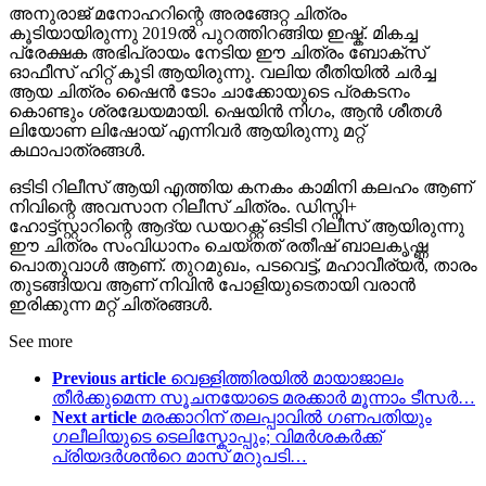
അനുരാജ് മനോഹറിന്റെ അരങ്ങേറ്റ ചിത്രം
കൂടിയായിരുന്നു 2019ൽ പുറത്തിറങ്ങിയ ഇഷ്ക്. മികച്ച
പ്രേക്ഷക അഭിപ്രായം നേടിയ ഈ ചിത്രം ബോക്സ്
ഓഫീസ് ഹിറ്റ് കൂടി ആയിരുന്നു. വലിയ രീതിയിൽ ചർച്ച
ആയ ചിത്രം ഷൈൻ ടോം ചാക്കോയുടെ പ്രകടനം
കൊണ്ടും ശ്രദ്ധേയമായി. ഷെയിൻ നിഗം, ആൻ ശീതൾ
ലിയോണ ലിഷോയ് എന്നിവർ ആയിരുന്നു മറ്റ്
കഥാപാത്രങ്ങൾ.
ഒടിടി റിലീസ് ആയി എത്തിയ കനകം കാമിനി കലഹം ആണ്
നിവിന്റെ അവസാന റിലീസ് ചിത്രം. ഡിസ്നി+
ഹോട്ട്സ്റ്റാറിന്റെ ആദ്യ ഡയറക്റ്റ് ഒടിടി റിലീസ് ആയിരുന്നു
ഈ ചിത്രം സംവിധാനം ചെയ്തത് രതീഷ് ബാലകൃഷ്ണ
പൊതുവാൾ ആണ്. തുറമുഖം, പടവെട്ട്, മഹാവീര്യർ, താരം
തുടങ്ങിയവ ആണ് നിവിൻ പോളിയുടെതായി വരാൻ
ഇരിക്കുന്ന മറ്റ് ചിത്രങ്ങൾ.
See more
Previous article
വെള്ളിത്തിരയിൽ മായാജാലം
തീർക്കുമെന്ന സൂചനയോടെ മരക്കാർ മൂന്നാം ടീസർ…
Next article
മരക്കാറിന് തലപ്പാവിൽ ഗണപതിയും
ഗലീലിയുടെ ടെലിസ്കോപ്പും; വിമർശകർക്ക്
പ്രിയദർശന്‍റെ മാസ് മറുപടി…