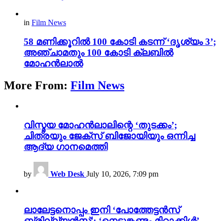
in
Film News
58 മണിക്കൂറിൽ 100 കോടി കടന്ന് ‘ദൃശ്യം 3’;
അഞ്ചാമതും 100 കോടി ക്ലബിൽ
മോഹൻലാൽ
More From:
Film News
വിസ്മയ മോഹൻലാലിന്റെ ‘തുടക്കം’;
ചിത്രയും ജേക്സ് ബിജോയിയും ഒന്നിച്ച
ആദ്യ ഗാനമെത്തി
by
Web Desk
July 10, 2026, 7:09 pm
ലാലേട്ടനൊപ്പം ഇനി ‘പോത്തേട്ടൻസ്
ബ്രില്ല്യൻസ്’; ‘നെടുങ്കണ്ടം മിറാക്കിൾ’