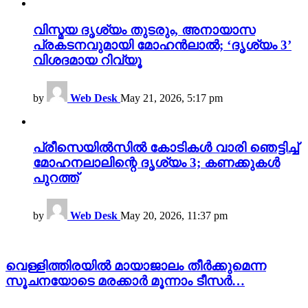
വിസ്മയ ദൃശ്യം തുടരും, അനായാസ
പ്രകടനവുമായി മോഹൻലാൽ; ‘ദൃശ്യം 3’
വിശദമായ റിവ്യൂ
by
Web Desk
May 21, 2026, 5:17 pm
പ്രീസെയിൽസിൽ കോടികൾ വാരി ഞെട്ടിച്ച്
മോഹനലാലിന്റെ ദൃശ്യം 3; കണക്കുകൾ
പുറത്ത്
by
Web Desk
May 20, 2026, 11:37 pm
വെള്ളിത്തിരയിൽ മായാജാലം തീർക്കുമെന്ന
സൂചനയോടെ മരക്കാർ മൂന്നാം ടീസർ…