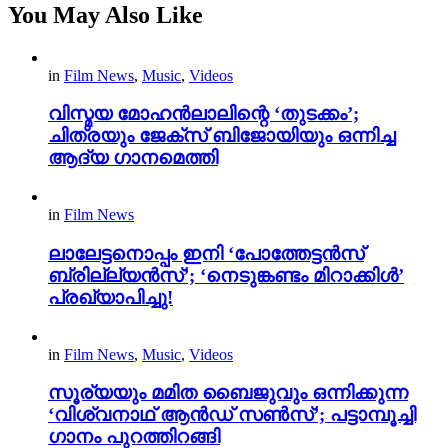
You May Also Like
in
Film News
,
Music
,
Videos
വിസ്മയ മോഹൻലാലിന്റെ ‘തുടക്കം’;
ചിത്രയും ജേക്സ് ബിജോയിയും ഒന്നിച്ച
ആദ്യ ഗാനമെത്തി
in
Film News
ലാലേട്ടനൊപ്പം ഇനി ‘പോത്തേട്ടൻസ്
ബ്രില്ല്യൻസ്’; ‘നെടുങ്കണ്ടം മിറാക്കിൾ’
പ്രഖ്യാപിച്ചു!
in
Film News
,
Music
,
Videos
സൂര്യയും മമിത ബൈജുവും ഒന്നിക്കുന്ന
‘വിശ്വനാഥ് ആൻഡ് സൺസ്’; പട്ടാമ്പൂച്ചി
ഗാനം പുറത്തിറങ്ങി