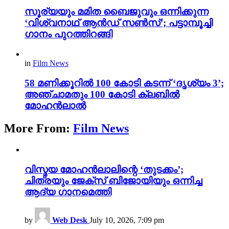
സൂര്യയും മമിത ബൈജുവും ഒന്നിക്കുന്ന
‘വിശ്വനാഥ് ആൻഡ് സൺസ്’; പട്ടാമ്പൂച്ചി
ഗാനം പുറത്തിറങ്ങി
in
Film News
58 മണിക്കൂറിൽ 100 കോടി കടന്ന് ‘ദൃശ്യം 3’;
അഞ്ചാമതും 100 കോടി ക്ലബിൽ
മോഹൻലാൽ
More From:
Film News
വിസ്മയ മോഹൻലാലിന്റെ ‘തുടക്കം’;
ചിത്രയും ജേക്സ് ബിജോയിയും ഒന്നിച്ച
ആദ്യ ഗാനമെത്തി
by
Web Desk
July 10, 2026, 7:09 pm