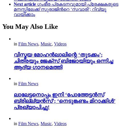
Next article
ഗംഭീര പ്രകടനവുമായി പ്രേക്ഷകരുടെ
മനസ്സിലേക്ക് സുരാജിന്‍റെ ‘സവാരി’; റിവ്യൂ
വായിക്കാം
You May Also Like
in
Film News
,
Music
,
Videos
വിസ്മയ മോഹൻലാലിന്റെ ‘തുടക്കം’;
ചിത്രയും ജേക്സ് ബിജോയിയും ഒന്നിച്ച
ആദ്യ ഗാനമെത്തി
in
Film News
ലാലേട്ടനൊപ്പം ഇനി ‘പോത്തേട്ടൻസ്
ബ്രില്ല്യൻസ്’; ‘നെടുങ്കണ്ടം മിറാക്കിൾ’
പ്രഖ്യാപിച്ചു!
in
Film News
,
Music
,
Videos