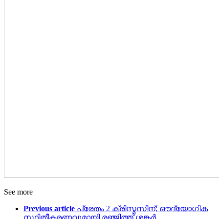
See more
Previous article
പ്രേതം 2 ക്രിസ്മസിന്; ഔദ്യോഗിക
സ്ഥിതീകരണവുമായി രഞ്ജിത്ത് ശങ്കർ