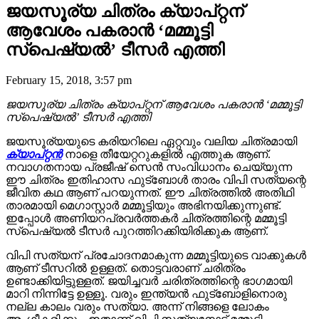
ജയസൂര്യ ചിത്രം ക്യാപ്റ്റന്
ആവേശം പകരാൻ ‘മമ്മൂട്ടി
സ്പെഷ്യൽ’ ടീസർ എത്തി
February 15, 2018, 3:57 pm
ജയസൂര്യ ചിത്രം ക്യാപ്റ്റന് ആവേശം പകരാൻ ‘മമ്മൂട്ടി
സ്പെഷ്യൽ’ ടീസർ എത്തി
ജയസൂര്യയുടെ കരിയറിലെ ഏറ്റവും വലിയ ചിത്രമായി
ക്യാപ്റ്റൻ
നാളെ തീയേറ്ററുകളിൽ എത്തുക ആണ്.
നവാഗതനായ പ്രജീഷ് സെൻ സംവിധാനം ചെയ്യുന്ന
ഈ ചിത്രം ഇതിഹാസ ഫുട്ബോൾ താരം വിപി സത്യന്റെ
ജീവിത കഥ ആണ് പറയുന്നത്. ഈ ചിത്രത്തിൽ അതിഥി
താരമായി മെഗാസ്റ്റാർ മമ്മൂട്ടിയും അഭിനയിക്കുന്നുണ്ട്.
ഇപ്പോൾ അണിയറപ്രവർത്തകർ ചിത്രത്തിന്റെ മമ്മൂട്ടി
സ്പെഷ്യൽ ടീസർ പുറത്തിറക്കിയിരിക്കുക ആണ്.
വിപി സത്യന് പ്രചോദനമാകുന്ന മമ്മൂട്ടിയുടെ വാക്കുകൾ
ആണ് ടീസറിൽ ഉള്ളത്. തൊട്ടവരാണ് ചരിത്രം
ഉണ്ടാക്കിയിട്ടുള്ളത്. ജയിച്ചവർ ചരിത്രത്തിന്റെ ഭാഗമായി
മാറി നിന്നിട്ടേ ഉള്ളൂ. വരും ഇന്ത്യൻ ഫുട്ബോളിനൊരു
നല്ല കാലം വരും സത്യാ. അന്ന് നിങ്ങളെ ലോകം