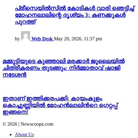
പ്രീസെയിൽസിൽ കോടികൾ വാരി ഞെട്ടിച്ച്
മോഹനലാലിന്റെ ദൃശ്യം 3; കണക്കുകൾ
പുറത്ത്
by
Web Desk
May 20, 2026, 11:37 pm
മമ്മൂട്ടിയുടെ കുഞ്ഞാലി മരക്കാർ ജൂലൈയിൽ
ചിത്രീകരണം തുടങ്ങും: നിർമ്മാതാവ് ഷാജി
നടേശൻ
ഇതാണ് ഇത്തിക്കരപക്കി; കായംകുളം
കൊച്ചുണ്ണിയിൽ മോഹൻലാലിന്‍റെ ഗെറ്റപ്പ്
ഇങ്ങനെ!
© 2026 | Newscoopz.com
About Us