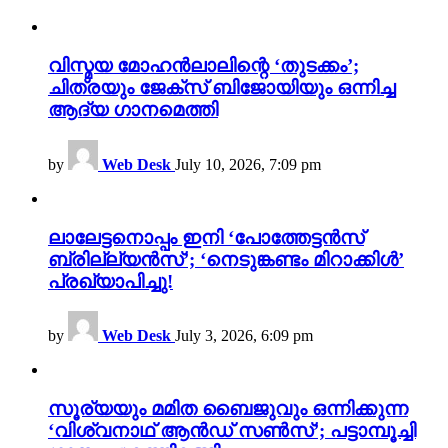
വിസ്മയ മോഹൻലാലിന്റെ ‘തുടക്കം’;
ചിത്രയും ജേക്സ് ബിജോയിയും ഒന്നിച്ച
ആദ്യ ഗാനമെത്തി
by
Web Desk
July 10, 2026, 7:09 pm
ലാലേട്ടനൊപ്പം ഇനി ‘പോത്തേട്ടൻസ്
ബ്രില്ല്യൻസ്’; ‘നെടുങ്കണ്ടം മിറാക്കിൾ’
പ്രഖ്യാപിച്ചു!
by
Web Desk
July 3, 2026, 6:09 pm
സൂര്യയും മമിത ബൈജുവും ഒന്നിക്കുന്ന
‘വിശ്വനാഥ് ആൻഡ് സൺസ്’; പട്ടാമ്പൂച്ചി