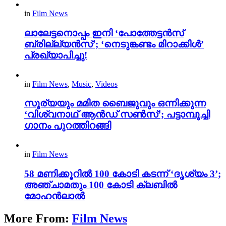
in
Film News
ലാലേട്ടനൊപ്പം ഇനി ‘പോത്തേട്ടൻസ്
ബ്രില്ല്യൻസ്’; ‘നെടുങ്കണ്ടം മിറാക്കിൾ’
പ്രഖ്യാപിച്ചു!
in
Film News
,
Music
,
Videos
സൂര്യയും മമിത ബൈജുവും ഒന്നിക്കുന്ന
‘വിശ്വനാഥ് ആൻഡ് സൺസ്’; പട്ടാമ്പൂച്ചി
ഗാനം പുറത്തിറങ്ങി
in
Film News
58 മണിക്കൂറിൽ 100 കോടി കടന്ന് ‘ദൃശ്യം 3’;
അഞ്ചാമതും 100 കോടി ക്ലബിൽ
മോഹൻലാൽ
More From:
Film News