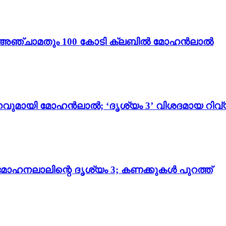
ം 3’; അഞ്ചാമതും 100 കോടി ക്ലബിൽ മോഹൻലാൽ
വുമായി മോഹൻലാൽ; ‘ദൃശ്യം 3’ വിശദമായ റിവ്
മോഹനലാലിന്റെ ദൃശ്യം 3; കണക്കുകൾ പുറത്ത്