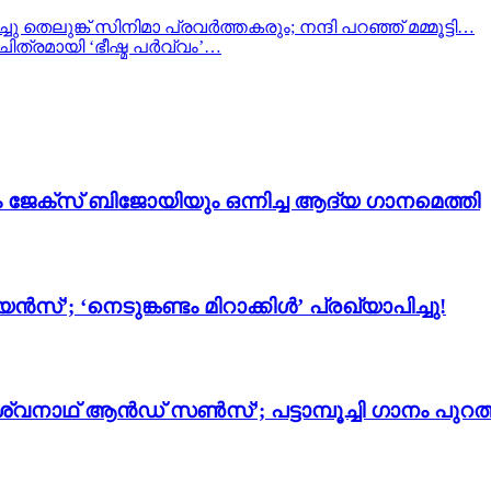
 തെലുങ്ക് സിനിമാ പ്രവർത്തകരും; നന്ദി പറഞ്ഞ് മമ്മൂട്ടി…
ചിത്രമായി ‘ഭീഷ്മ പർവ്വം’…
ം ജേക്സ് ബിജോയിയും ഒന്നിച്ച ആദ്യ ഗാനമെത്തി
സ്’; ‘നെടുങ്കണ്ടം മിറാക്കിൾ’ പ്രഖ്യാപിച്ചു!
്വനാഥ് ആൻഡ് സൺസ്’; പട്ടാമ്പൂച്ചി ഗാനം പുറത്