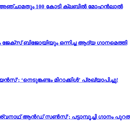
ം 3’; അഞ്ചാമതും 100 കോടി ക്ലബിൽ മോഹൻലാൽ
ം ജേക്സ് ബിജോയിയും ഒന്നിച്ച ആദ്യ ഗാനമെത്തി
സ്’; ‘നെടുങ്കണ്ടം മിറാക്കിൾ’ പ്രഖ്യാപിച്ചു!
്വനാഥ് ആൻഡ് സൺസ്’; പട്ടാമ്പൂച്ചി ഗാനം പുറത്