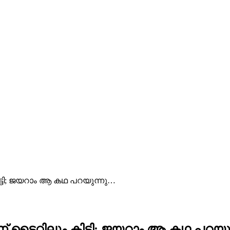
ട്ടി; ജയറാം ആ കഥ പറയുന്നു…
 ടൈറ്റിലും കിട്ടി; ജയറാം ആ കഥ പറയു