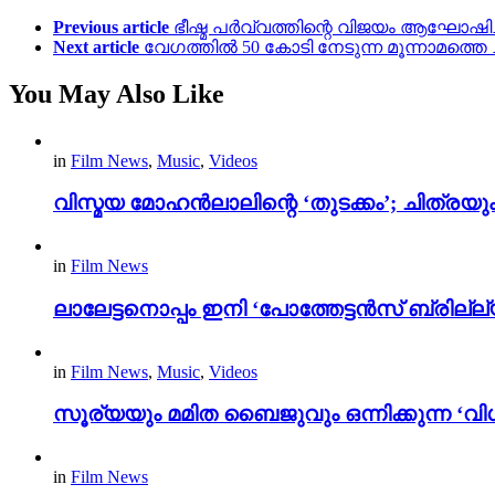
Previous article
ഭീഷ്മ പർവ്വത്തിന്റെ വിജയം ആഘോഷിച്ചു
Next article
വേഗത്തിൽ 50 കോടി നേടുന്ന മൂന്നാമത്തെ 
You May Also Like
in
Film News
,
Music
,
Videos
വിസ്മയ മോഹൻലാലിന്റെ ‘തുടക്കം’; ചിത്രയു
in
Film News
ലാലേട്ടനൊപ്പം ഇനി ‘പോത്തേട്ടൻസ് ബ്രില്ല്യൻ
in
Film News
,
Music
,
Videos
സൂര്യയും മമിത ബൈജുവും ഒന്നിക്കുന്ന ‘വിശ
in
Film News