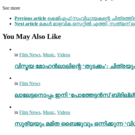
See more
Previous article
കെജിഎഫ് സംവിധായകന്റെ ചിത്രത്തിൽ പ
Next article
മകൾ മാളവിക സെറ്റിൽ എത്തി, സത്യന് ടൈറ
You May Also Like
in
Film News
,
Music
,
Videos
വിസ്മയ മോഹൻലാലിന്റെ ‘തുടക്കം’; ചിത്രയു
in
Film News
ലാലേട്ടനൊപ്പം ഇനി ‘പോത്തേട്ടൻസ് ബ്രില്ല്യൻ
in
Film News
,
Music
,
Videos
സൂര്യയും മമിത ബൈജുവും ഒന്നിക്കുന്ന ‘വിശ