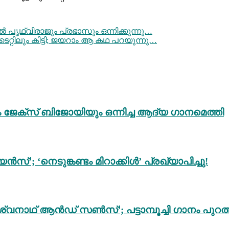
ൃഥ്വിരാജും പ്രഭാസും ഒന്നിക്കുന്നു…
്റിലും കിട്ടി; ജയറാം ആ കഥ പറയുന്നു…
ം ജേക്സ് ബിജോയിയും ഒന്നിച്ച ആദ്യ ഗാനമെത്തി
സ്’; ‘നെടുങ്കണ്ടം മിറാക്കിൾ’ പ്രഖ്യാപിച്ചു!
്വനാഥ് ആൻഡ് സൺസ്’; പട്ടാമ്പൂച്ചി ഗാനം പുറത്