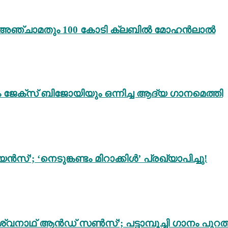
ം 3’; അഞ്ചാമതും 100 കോടി ക്ലബിൽ മോഹൻലാൽ
ം ജേക്സ് ബിജോയിയും ഒന്നിച്ച ആദ്യ ഗാനമെത്തി
സ്’; ‘നെടുങ്കണ്ടം മിറാക്കിൾ’ പ്രഖ്യാപിച്ചു!
്വനാഥ് ആൻഡ് സൺസ്’; പട്ടാമ്പൂച്ചി ഗാനം പുറത്