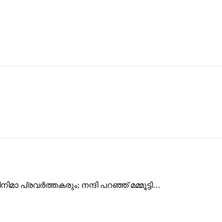
മാ പ്രവർത്തകരും; നന്ദി പറഞ്ഞ് മമ്മൂട്ടി…