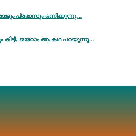
ും പ്രഭാസും ഒന്നിക്കുന്നു…
ം കിട്ടി; ജയറാം ആ കഥ പറയുന്നു…