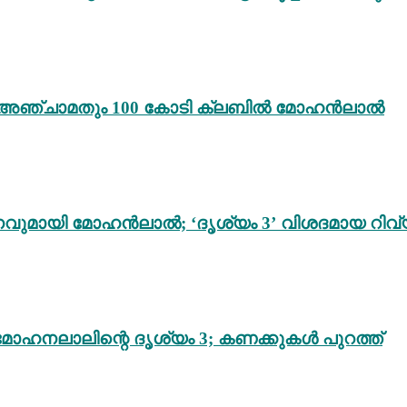
ം 3’; അഞ്ചാമതും 100 കോടി ക്ലബിൽ മോഹൻലാൽ
വുമായി മോഹൻലാൽ; ‘ദൃശ്യം 3’ വിശദമായ റിവ്
മോഹനലാലിന്റെ ദൃശ്യം 3; കണക്കുകൾ പുറത്ത്