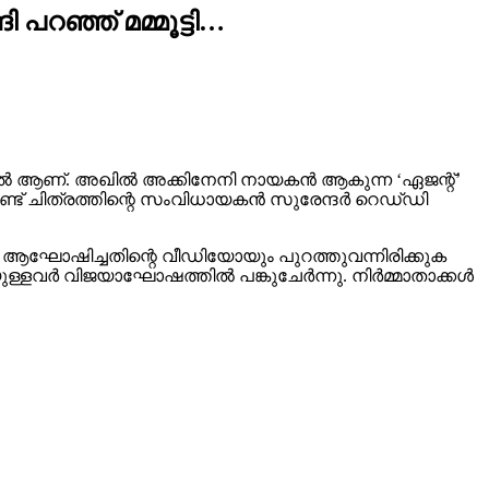
പറഞ്ഞ് മമ്മൂട്ടി…
്കേഷനിൽ ആണ്. അഖിൽ അക്കിനേനി നായകൻ ആകുന്ന ‘ഏജന്റ്’
ു കൊണ്ട് ചിത്രത്തിന്റെ സംവിധായകൻ സുരേന്ദർ റെഡ്‌ഡി
തകൾ ആഘോഷിച്ചതിന്റെ വീഡിയോയും പുറത്തുവന്നിരിക്കുക
െയുള്ളവർ വിജയാഘോഷത്തിൽ പങ്കുചേർന്നു. നിർമ്മാതാക്കൾ