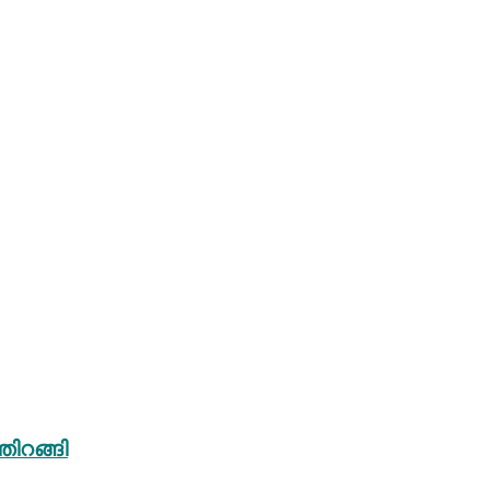
തിറങ്ങി