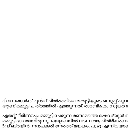
ദിവസങ്ങൾക്ക് മുൻപ് ചിത്രത്തിലെ മമ്മൂട്ടിയുടെ ഗെറ്റപ്പ് പ
ആണ് മമ്മൂട്ടി ചിത്രത്തിൽ എത്തുന്നത്. രാമബ്രഹ്മം സുങ
ഏജന്റ് ടീമിന് ഒപ്പം മമ്മൂട്ടി ചേരുന്ന രണ്ടാമത്തെ ഷ
മമ്മൂട്ടി ഭാഗമായിരുന്നു. ഒക്ടോബറിൽ നടന്ന ആ ചിത്രീകര
5: ദ് ബ്രയിൻ, നൻപകൽ നേരത്ത് മയക്കം, പുഴു എന്നിവയാണ് മമ്