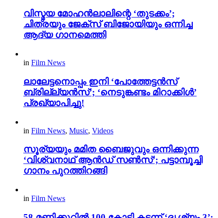
വിസ്മയ മോഹൻലാലിന്റെ ‘തുടക്കം’;
ചിത്രയും ജേക്സ് ബിജോയിയും ഒന്നിച്ച
ആദ്യ ഗാനമെത്തി
in
Film News
ലാലേട്ടനൊപ്പം ഇനി ‘പോത്തേട്ടൻസ്
ബ്രില്ല്യൻസ്’; ‘നെടുങ്കണ്ടം മിറാക്കിൾ’
പ്രഖ്യാപിച്ചു!
in
Film News
,
Music
,
Videos
സൂര്യയും മമിത ബൈജുവും ഒന്നിക്കുന്ന
‘വിശ്വനാഥ് ആൻഡ് സൺസ്’; പട്ടാമ്പൂച്ചി
ഗാനം പുറത്തിറങ്ങി
in
Film News
58 മണിക്കൂറിൽ 100 കോടി കടന്ന് ‘ദൃശ്യം 3’;