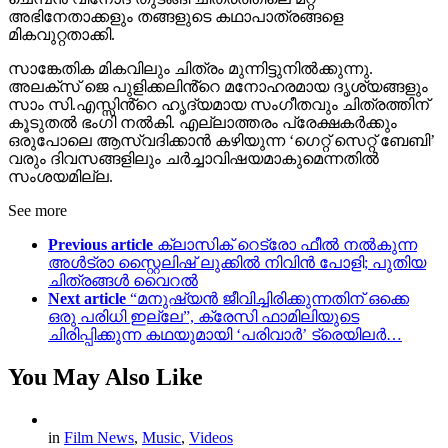
അഭിനേതാക്കളും തങ്ങളുടെ കഥാപാത്രങ്ങളെ
മികവുറ്റതാക്കി.
സാങ്കേതിക മികവിലും ചിത്രം മുന്നിട്ടുനിൽക്കുന്നു.
അലക്സ് ജെ പുളിക്കലിൻ്റെ മനോഹരമായ ദൃശ്യങ്ങളും
സാം സി.എസ്സിൻ്റെ ഹൃദ്യമായ സംഗീതവും ചിത്രത്തിന്
കൂടുതൽ ഭംഗി നൽകി. എല്ലാത്തരം പ്രേക്ഷകർക്കും
ഒരുപോലെ ആസ്വദിക്കാൻ കഴിയുന്ന ‘ഗെറ്റ് സെറ്റ് ബേബി’
വരും ദിവസങ്ങളിലും ചർച്ചാവിഷയമാകുമെന്നതിൽ
സംശയമില്ല.
See more
Previous article
ക്ലാസിക് റെട്രോ ഫീൽ നൽകുന്ന
അൾട്രാ സ്റ്റൈലിഷ് ലുക്കിൽ നിവിൻ പോളി; പുതിയ
ചിത്രങ്ങൾ വൈറൽ
Next article
“മനുഷ്യൻ ജീവിച്ചിരിക്കുന്നതിന് ഒക്കെ
ഒരു പരിധി ഇല്ലേ”, ക്രേസി ഫാമിലിയുടെ
ചിരിപ്പിക്കുന്ന കഥയുമായി ‘പരിവാർ’ ട്രെയിലർ…
You May Also Like
in
Film News
,
Music
,
Videos