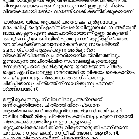
എത്തിയതുമുതൽ കുടുംബപ്രേക്ഷകരുടെ അകമഴിഞ്ഞ
പിന്തുണയോടെ ആണ് മുന്നേറുന്നത്. ഇപ്പോൾ ചിത്രം
വിജയകരമായി രണ്ടാം വാരത്തിലേക്ക് കടന്നിരിക്കുകയാണ്.
‘മാർക്കോ’യിലെ ആക്ഷൻ പരിവേഷം പൂർണ്ണമായും
ഉപേക്ഷിച്ച്, ഐവിഎഫ് സ്പെഷ്യലിസ്റ്റായ ഡോ. അർജുൻ
ബാലകൃഷ്ണൻ എന്ന കഥാപാത്രമായാണ് ഉണ്ണി മുകുന്ദൻ
‘ഗെറ്റ് സെറ്റ് ബേബി’യിൽ എത്തുന്നത്. കുട്ടികളില്ലാത്ത
ദമ്പതികൾക്ക് ആശ്വാസമേകാൻ ഒരു സ്പെഷ്യൽ
ഹോസ്പിറ്റൽ ആരംഭിക്കുന്ന അർജുൻ്റെ
വ്യക്തിജീവിതത്തിലും ഔദ്യോഗിക ജീവിതത്തിലും
ഉണ്ടാകുന്ന അപ്രതീക്ഷിത സംഭവങ്ങളിലൂടെയുള്ള
രസകരവും വൈകാരികവുമായ യാത്രയാണ് ചിത്രം.
ഐവിഎഫ് പോലുള്ള ഗൗരവമേറിയ വിഷയം കൈകാര്യം
ചെയ്യുമ്പോഴും പ്രേക്ഷകരെ രസിപ്പിക്കാനും
ചിരിപ്പിക്കാനും ചിത്രത്തിന് സാധിക്കുന്നു എന്നത്
ശ്രദ്ധേയമാണ്.
ഉണ്ണി മുകുന്ദനും നിഖില വിമലും ആദ്യമായി
ഒന്നിച്ചെത്തിയതും ചിത്രത്തിൻ്റെ പ്രധാന
ആകർഷണമാണ്. അർജുൻ്റെ ഭാര്യ സ്വാതിയായി
നിഖില വിമൽ മികച്ച പ്രകടനം കാഴ്ചവച്ചു. ഏറെ നാളായി
പ്രേക്ഷകർ കാത്തിരുന്ന ഈ കൂട്ടുകെട്ട്
കുടുംബപ്രേക്ഷകർക്ക് ഒരു വിരുന്നൊരുക്കി എന്ന് തന്നെ
പറയാം. സുരഭി ലക്ഷ്മി, സുധീഷ്, ജോണി ആൻ്റണി,
ചെമ്പൻ വിനോദ് തുടങ്ങി ചിത്രത്തിലെ മറ്റ്