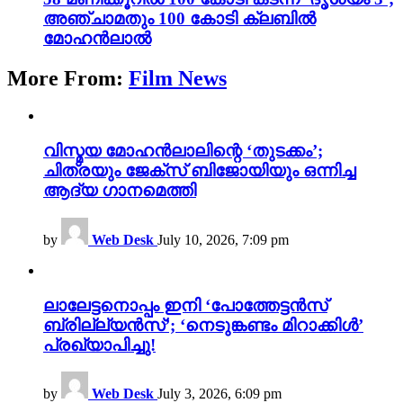
അഞ്ചാമതും 100 കോടി ക്ലബിൽ
മോഹൻലാൽ
More From:
Film News
വിസ്മയ മോഹൻലാലിന്റെ ‘തുടക്കം’;
ചിത്രയും ജേക്സ് ബിജോയിയും ഒന്നിച്ച
ആദ്യ ഗാനമെത്തി
by
Web Desk
July 10, 2026, 7:09 pm
ലാലേട്ടനൊപ്പം ഇനി ‘പോത്തേട്ടൻസ്
ബ്രില്ല്യൻസ്’; ‘നെടുങ്കണ്ടം മിറാക്കിൾ’
പ്രഖ്യാപിച്ചു!
by
Web Desk
July 3, 2026, 6:09 pm