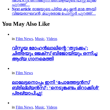
ഷാഹിറും ഒന്നിക്കുന്ന അമ്പിളിയുടെ ഫസ്റ്റ് ലുക്ക്
പുറത്ത്…
Next article
രാജയുടെ പ്രിയ കൃഷ്ണൻ മാമ ആയി
വിജയരാഘവൻ; മധുരരാജ പോസ്റ്റർ പുറത്ത്…
You May Also Like
in
Film News
,
Music
,
Videos
വിസ്മയ മോഹൻലാലിന്റെ ‘തുടക്കം’;
ചിത്രയും ജേക്സ് ബിജോയിയും ഒന്നിച്ച
ആദ്യ ഗാനമെത്തി
in
Film News
ലാലേട്ടനൊപ്പം ഇനി ‘പോത്തേട്ടൻസ്
ബ്രില്ല്യൻസ്’; ‘നെടുങ്കണ്ടം മിറാക്കിൾ’
പ്രഖ്യാപിച്ചു!
in
Film News
,
Music
,
Videos