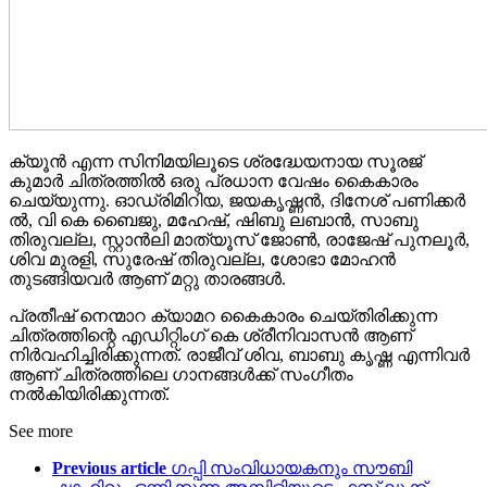
ക്യൂൻ എന്ന സിനിമയിലൂടെ ശ്രദ്ധേയനായ സൂരജ്
കുമാർ ചിത്രത്തിൽ ഒരു പ്രധാന വേഷം കൈകാരം
ചെയ്യുന്നു. ഓഡ്രിമിറിയ, ജയകൃഷ്ണൻ, ദിനേശ് പണിക്കർ
ൽ, വി കെ ബൈജു, മഹേഷ്, ഷിബു ലബാൻ, സാബു
തിരുവല്ല, സ്റ്റാൻലി മാത്യൂസ് ജോൺ, രാജേഷ് പുനലൂർ,
ശിവ മുരളി, സുരേഷ് തിരുവല്ല, ശോഭാ മോഹൻ
തുടങ്ങിയവർ ആണ് മറ്റു താരങ്ങൾ.
പ്രതീഷ് നെന്മാറ ക്യാമറ കൈകാരം ചെയ്തിരിക്കുന്ന
ചിത്രത്തിന്റെ എഡിറ്റിംഗ് കെ ശ്രീനിവാസൻ ആണ്
നിർവഹിച്ചിരിക്കുന്നത്. രാജീവ് ശിവ, ബാബു കൃഷ്ണ എന്നിവർ
ആണ് ചിത്രത്തിലെ ഗാനങ്ങൾക്ക് സംഗീതം
നൽകിയിരിക്കുന്നത്.
See more
Previous article
ഗപ്പി സംവിധായകനും സൗബി