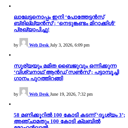
ലാലേട്ടനൊപ്പം ഇനി ‘പോത്തേട്ടൻസ്
ബ്രില്ല്യൻസ്’; ‘നെടുങ്കണ്ടം മിറാക്കിൾ’
പ്രഖ്യാപിച്ചു!
by
Web Desk
July 3, 2026, 6:09 pm
സൂര്യയും മമിത ബൈജുവും ഒന്നിക്കുന്ന
‘വിശ്വനാഥ് ആൻഡ് സൺസ്’; പട്ടാമ്പൂച്ചി
ഗാനം പുറത്തിറങ്ങി
by
Web Desk
June 19, 2026, 7:32 pm
58 മണിക്കൂറിൽ 100 കോടി കടന്ന് ‘ദൃശ്യം 3’;
അഞ്ചാമതും 100 കോടി ക്ലബിൽ
മോഹൻലാൽ