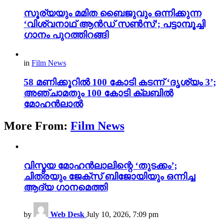
സൂര്യയും മമിത ബൈജുവും ഒന്നിക്കുന്ന
‘വിശ്വനാഥ് ആൻഡ് സൺസ്’; പട്ടാമ്പൂച്ചി
ഗാനം പുറത്തിറങ്ങി
in
Film News
58 മണിക്കൂറിൽ 100 കോടി കടന്ന് ‘ദൃശ്യം 3’;
അഞ്ചാമതും 100 കോടി ക്ലബിൽ
മോഹൻലാൽ
More From:
Film News
വിസ്മയ മോഹൻലാലിന്റെ ‘തുടക്കം’;
ചിത്രയും ജേക്സ് ബിജോയിയും ഒന്നിച്ച
ആദ്യ ഗാനമെത്തി
by
Web Desk
July 10, 2026, 7:09 pm